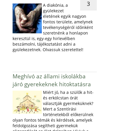
3
A diakónia, a
gyülekezet
életének egyik nagyon
fontos területe, amelynek
tevékenységéról időnként
szeretnénk a honlapon
keresztül is, egy-egy hirlevélben
beszámolni, tájékoztatást adni a
gyülekezetnek. Olvassuk szeretettel!
Meghívó az állami iskolákba
járó gyerekeknek hitoktatásra
Miért jó, ha a szülők a hit-
és erkölcstan órát
választják gyermeküknek?
Mert a Szentírási
történetekből előkerülnek
olyan fontos témák és kérdések, amelyek
feldolgozása segítheti gyermekük