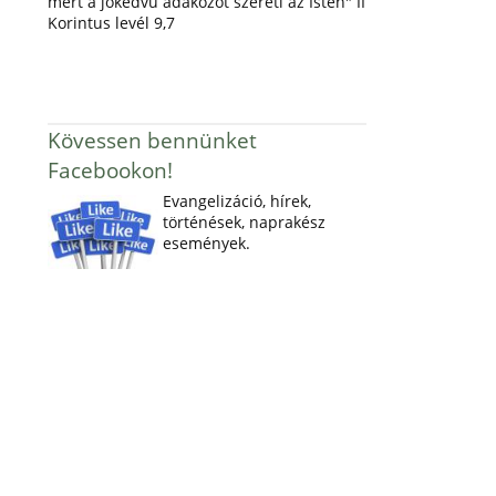
mert a jókedvű adakozót szereti az Isten" II
Korintus levél 9,7
Kövessen bennünket
Facebookon!
Evangelizáció, hírek,
történések, naprakész
események.