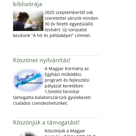
bibliaórája
2025 szeptembertől sok
szeretettel várunk minden
30 év feletti egyedülálló
testvért. Új sorozatot
kezdünk "A hit és példaképei" címmel.
Köszönet nyilvánítás!
A Magyar Kormány az
Egyházi működési,
program és fejlesztési
pályázat keretében
1,5millió forinttal
támogatta balatonszárszói gyülekezeti
családos csendeshetünket.
Köszönjük a támogatást!
Köszönjük a Magyar