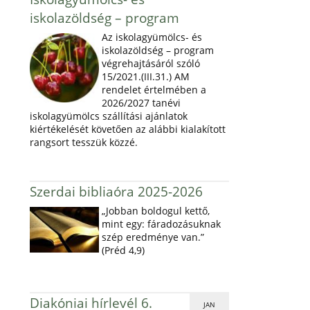
iskolazöldség – program
Az iskolagyümölcs- és
iskolazöldség – program
végrehajtásáról szóló
15/2021.(III.31.) AM
rendelet értelmében a
2026/2027 tanévi
iskolagyümölcs szállítási ajánlatok
kiértékelését követően az alábbi kialakított
rangsort tesszük közzé.
Szerdai bibliaóra 2025-2026
„Jobban boldogul kettő,
mint egy: fáradozásuknak
szép eredménye van.”
(Préd 4,9)
Diakóniai hírlevél 6.
JAN