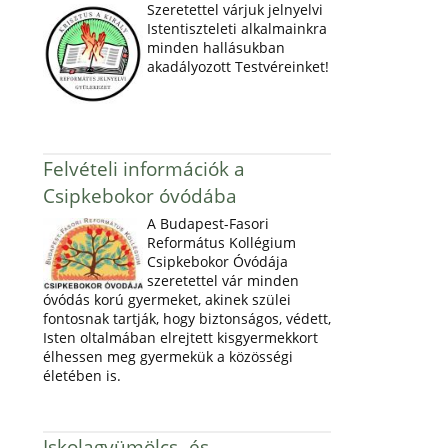
Szeretettel várjuk jelnyelvi
Istentiszteleti alkalmainkra
minden hallásukban
akadályozott Testvéreinket!
Felvételi információk a
Csipkebokor óvódába
A Budapest-Fasori
Református Kollégium
Csipkebokor Óvódája
szeretettel vár minden
óvódás korú gyermeket, akinek szülei
fontosnak tartják, hogy biztonságos, védett,
Isten oltalmában elrejtett kisgyermekkort
élhessen meg gyermekük a közösségi
életében is.
Iskolagyümölcs- és