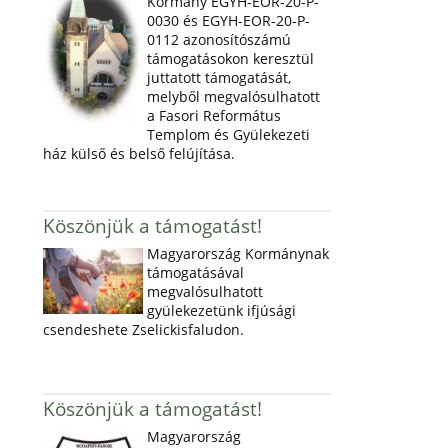
Kormány EGYH-EOR-20-P-
0030 és EGYH-EOR-20-P-
0112 azonosítószámú
támogatásokon keresztül
juttatott támogatását,
melyből megvalósulhatott
a Fasori Református
Templom és Gyülekezeti
ház külső és belső felújítása.
Köszönjük a támogatást!
Magyarország Kormánynak
támogatásával
megvalósulhatott
gyülekezetünk ifjúsági
csendeshete Zselickisfaludon.
Köszönjük a támogatást!
Magyarország