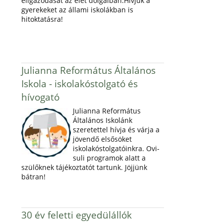
eligazodását az élet dolgaiban.Hívjuk a
gyerekeket az állami iskolákban is
hitoktatásra!
Julianna Református Általános
Iskola - iskolakóstolgató és
hívogató
Julianna Református
Általános Iskolánk
szeretettel hívja és várja a
jövendő elsősöket
iskolakóstolgatóinkra. Ovi-
suli programok alatt a
szülőknek tájékoztatót tartunk. Jöjjünk
bátran!
30 év feletti egyedülállók