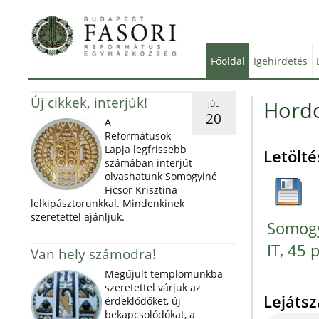
Főoldal
Igehirdetés
Új cikkek, interjúk!
Hordoz
JÚL
20
A
Reformátusok
Lapja legfrissebb
Letölté
számában interjút
olvashatunk Somogyiné
Ficsor Krisztina
lelkipásztorunkkal. Mindenkinek
szeretettel ajánljuk.
Somogy
IT, 45 
Van hely számodra!
Megújult templomunkba
szeretettel várjuk az
Lejáts
érdeklődőket, új
bekapcsolódókat, a