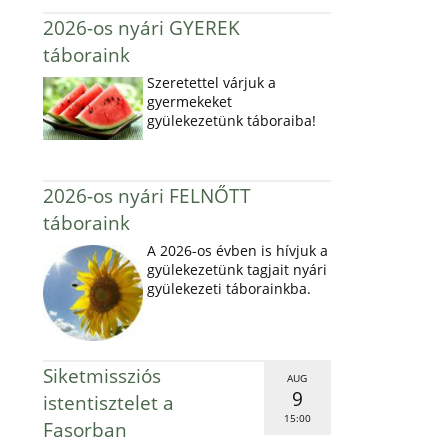
2026-os nyári GYEREK
táboraink
Szeretettel várjuk a
gyermekeket
gyülekezetünk táboraiba!
2026-os nyári FELNŐTT
táboraink
A 2026-os évben is hívjuk a
gyülekezetünk tagjait nyári
gyülekezeti táborainkba.
Siketmissziós
AUG
9
istentisztelet a
15:00
Fasorban