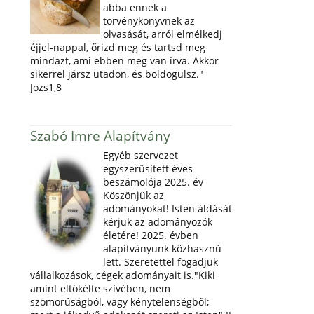
abba ennek a
törvénykönyvnek az
olvasását, arról elmélkedj
éjjel-nappal, őrizd meg és tartsd meg
mindazt, ami ebben meg van írva. Akkor
sikerrel jársz utadon, és boldogulsz."
Jozs1,8
Szabó Imre Alapítvány
Egyéb szervezet
egyszerűsített éves
beszámolója 2025. év
Köszönjük az
adományokat! Isten áldását
kérjük az adományozók
életére! 2025. évben
alapítványunk közhasznú
lett. Szeretettel fogadjuk
vállalkozások, cégek adományait is."Kiki
amint eltökélte szívében, nem
szomorúságból, vagy kénytelenségből;