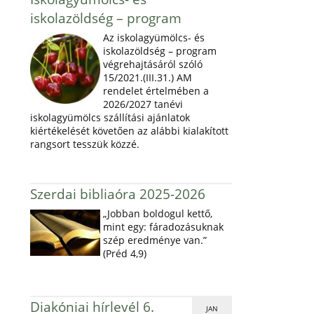
iskolazöldség – program
Az iskolagyümölcs- és
iskolazöldség – program
végrehajtásáról szóló
15/2021.(III.31.) AM
rendelet értelmében a
2026/2027 tanévi
iskolagyümölcs szállítási ajánlatok
kiértékelését követően az alábbi kialakított
rangsort tesszük közzé.
Szerdai bibliaóra 2025-2026
„Jobban boldogul kettő,
mint egy: fáradozásuknak
szép eredménye van.”
(Préd 4,9)
Diakóniai hírlevél 6.
JAN