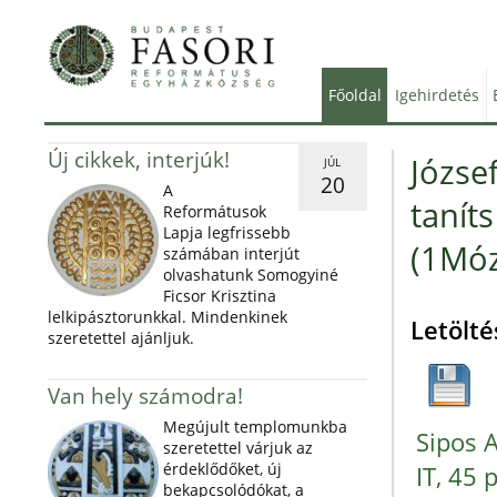
Főoldal
Igehirdetés
Új cikkek, interjúk!
József
JÚL
20
A
tanít
Reformátusok
Lapja legfrissebb
(1Móz
számában interjút
olvashatunk Somogyiné
Ficsor Krisztina
lelkipásztorunkkal. Mindenkinek
Letölté
szeretettel ajánljuk.
Van hely számodra!
Megújult templomunkba
Sipos 
szeretettel várjuk az
érdeklődőket, új
IT, 45 
bekapcsolódókat, a