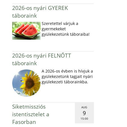
2026-os nyári GYEREK
táboraink
Szeretettel várjuk a
gyermekeket
gyülekezetünk táboraiba!
2026-os nyári FELNŐTT
táboraink
A 2026-os évben is hívjuk a
gyülekezetünk tagjait nyári
gyülekezeti táborainkba.
Siketmissziós
AUG
9
istentisztelet a
15:00
Fasorban