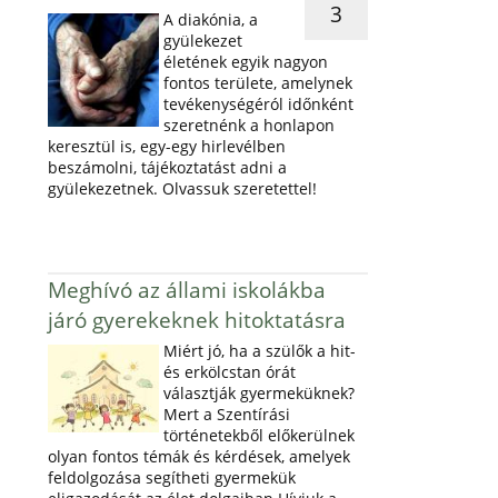
3
A diakónia, a
gyülekezet
életének egyik nagyon
fontos területe, amelynek
tevékenységéról időnként
szeretnénk a honlapon
keresztül is, egy-egy hirlevélben
beszámolni, tájékoztatást adni a
gyülekezetnek. Olvassuk szeretettel!
Meghívó az állami iskolákba
járó gyerekeknek hitoktatásra
Miért jó, ha a szülők a hit-
és erkölcstan órát
választják gyermeküknek?
Mert a Szentírási
történetekből előkerülnek
olyan fontos témák és kérdések, amelyek
feldolgozása segítheti gyermekük