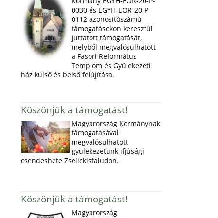
Kormány EGYH-EOR-20-P-
0030 és EGYH-EOR-20-P-
0112 azonosítószámú
támogatásokon keresztül
juttatott támogatását,
melyből megvalósulhatott
a Fasori Református
Templom és Gyülekezeti
ház külső és belső felújítása.
Köszönjük a támogatást!
Magyarország Kormánynak
támogatásával
megvalósulhatott
gyülekezetünk ifjúsági
csendeshete Zselickisfaludon.
Köszönjük a támogatást!
Magyarország