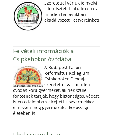
Szeretettel várjuk jelnyelvi
Istentiszteleti alkalmainkra
minden hallásukban
akadályozott Testvéreinket!
Felvételi információk a
Csipkebokor óvódába
A Budapest-Fasori
Református Kollégium
Csipkebokor Óvódája
szeretettel vár minden
óvódás korú gyermeket, akinek szülei
fontosnak tartják, hogy biztonságos, védett,
Isten oltalmában elrejtett kisgyermekkort
élhessen meg gyermekük a közösségi
életében is.
Iskolagyümölcs- és