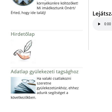
környékünkre költözőket!
Mi imádkoztunk Önért/
Lejáts
Érted, hogy ide találj!
Hirdetőlap
Adatlap gyülekezeti tagsághoz
Ha valaki csatlakozni
szeretne
gyülekezetünkhöz, ehhez
adunk segítséget a
következőkben.