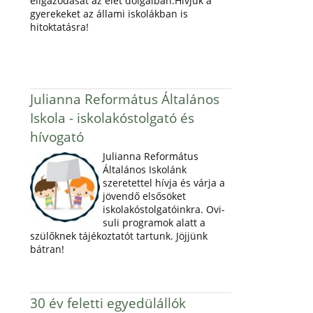
eligazodását az élet dolgaiban.Hívjuk a
gyerekeket az állami iskolákban is
hitoktatásra!
Julianna Református Általános
Iskola - iskolakóstolgató és
hívogató
Julianna Református
Általános Iskolánk
szeretettel hívja és várja a
jövendő elsősöket
iskolakóstolgatóinkra. Ovi-
suli programok alatt a
szülőknek tájékoztatót tartunk. Jöjjünk
bátran!
30 év feletti egyedülállók