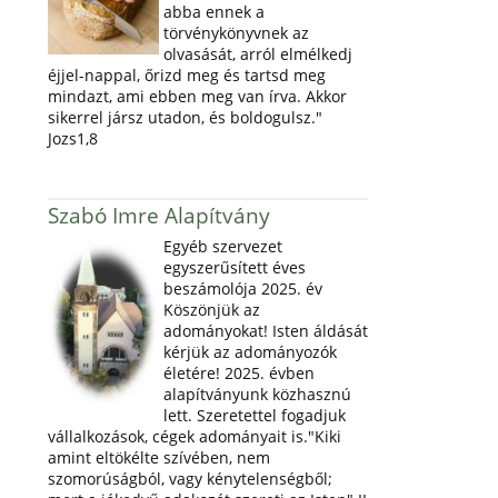
abba ennek a
törvénykönyvnek az
olvasását, arról elmélkedj
éjjel-nappal, őrizd meg és tartsd meg
mindazt, ami ebben meg van írva. Akkor
sikerrel jársz utadon, és boldogulsz."
Jozs1,8
Szabó Imre Alapítvány
Egyéb szervezet
egyszerűsített éves
beszámolója 2025. év
Köszönjük az
adományokat! Isten áldását
kérjük az adományozók
életére! 2025. évben
alapítványunk közhasznú
lett. Szeretettel fogadjuk
vállalkozások, cégek adományait is."Kiki
amint eltökélte szívében, nem
szomorúságból, vagy kénytelenségből;