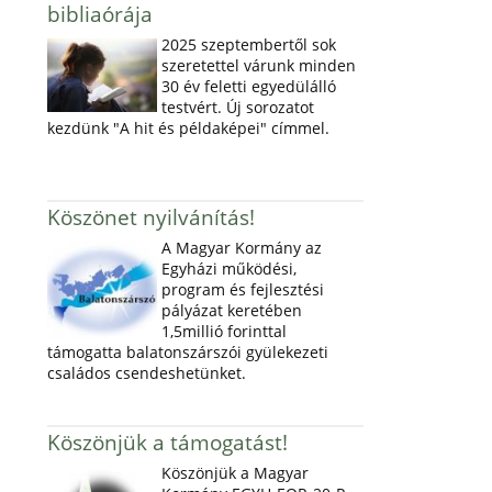
bibliaórája
2025 szeptembertől sok
szeretettel várunk minden
30 év feletti egyedülálló
testvért. Új sorozatot
kezdünk "A hit és példaképei" címmel.
Köszönet nyilvánítás!
A Magyar Kormány az
Egyházi működési,
program és fejlesztési
pályázat keretében
1,5millió forinttal
támogatta balatonszárszói gyülekezeti
családos csendeshetünket.
Köszönjük a támogatást!
Köszönjük a Magyar