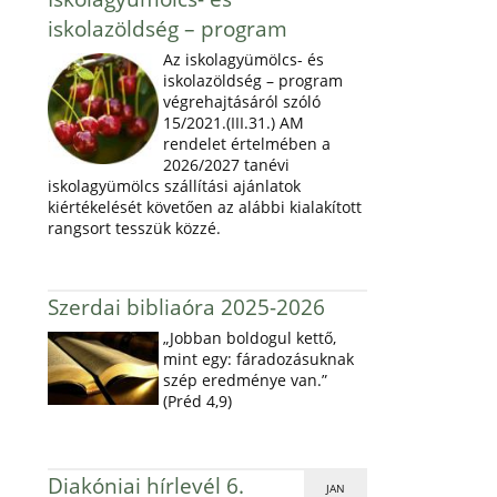
iskolazöldség – program
Az iskolagyümölcs- és
iskolazöldség – program
végrehajtásáról szóló
15/2021.(III.31.) AM
rendelet értelmében a
2026/2027 tanévi
iskolagyümölcs szállítási ajánlatok
kiértékelését követően az alábbi kialakított
rangsort tesszük közzé.
Szerdai bibliaóra 2025-2026
„Jobban boldogul kettő,
mint egy: fáradozásuknak
szép eredménye van.”
(Préd 4,9)
Diakóniai hírlevél 6.
JAN