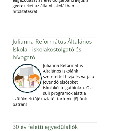
eligazodását az élet dolgaiban.Hívjuk a
gyerekeket az állami iskolákban is
hitoktatásra!
Julianna Református Általános
Iskola - iskolakóstolgató és
hívogató
Julianna Református
Általános Iskolánk
szeretettel hívja és várja a
jövendő elsősöket
iskolakóstolgatóinkra. Ovi-
suli programok alatt a
szülőknek tájékoztatót tartunk. Jöjjünk
bátran!
30 év feletti egyedülállók