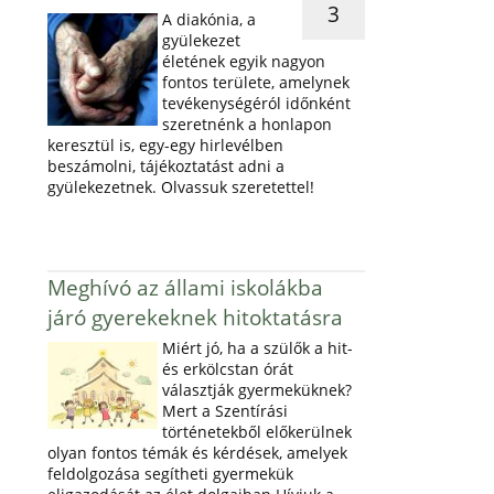
3
A diakónia, a
gyülekezet
életének egyik nagyon
fontos területe, amelynek
tevékenységéról időnként
szeretnénk a honlapon
keresztül is, egy-egy hirlevélben
beszámolni, tájékoztatást adni a
gyülekezetnek. Olvassuk szeretettel!
Meghívó az állami iskolákba
járó gyerekeknek hitoktatásra
Miért jó, ha a szülők a hit-
és erkölcstan órát
választják gyermeküknek?
Mert a Szentírási
történetekből előkerülnek
olyan fontos témák és kérdések, amelyek
feldolgozása segítheti gyermekük