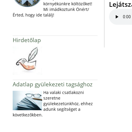
Lejáts
környékünkre költözőket!
Mi imádkoztunk Önért/
Érted, hogy ide találj!
Hirdetőlap
Adatlap gyülekezeti tagsághoz
Ha valaki csatlakozni
szeretne
gyülekezetünkhöz, ehhez
adunk segítséget a
következőkben.