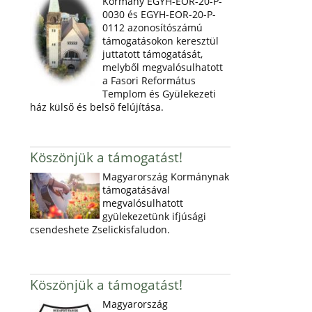
Kormány EGYH-EOR-20-P-
0030 és EGYH-EOR-20-P-
0112 azonosítószámú
támogatásokon keresztül
juttatott támogatását,
melyből megvalósulhatott
a Fasori Református
Templom és Gyülekezeti
ház külső és belső felújítása.
Köszönjük a támogatást!
Magyarország Kormánynak
támogatásával
megvalósulhatott
gyülekezetünk ifjúsági
csendeshete Zselickisfaludon.
Köszönjük a támogatást!
Magyarország