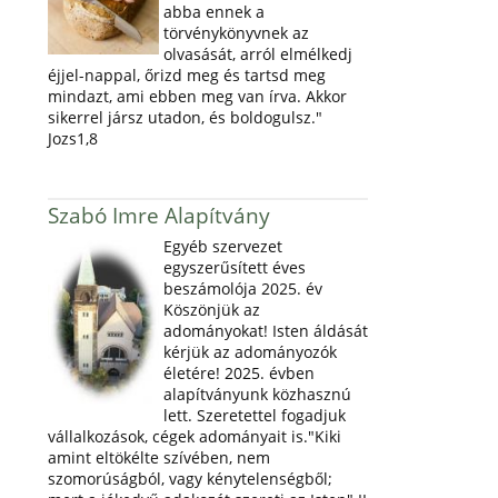
abba ennek a
törvénykönyvnek az
olvasását, arról elmélkedj
éjjel-nappal, őrizd meg és tartsd meg
mindazt, ami ebben meg van írva. Akkor
sikerrel jársz utadon, és boldogulsz."
Jozs1,8
Szabó Imre Alapítvány
Egyéb szervezet
egyszerűsített éves
beszámolója 2025. év
Köszönjük az
adományokat! Isten áldását
kérjük az adományozók
életére! 2025. évben
alapítványunk közhasznú
lett. Szeretettel fogadjuk
vállalkozások, cégek adományait is."Kiki
amint eltökélte szívében, nem
szomorúságból, vagy kénytelenségből;