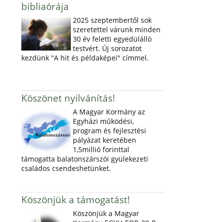
bibliaórája
2025 szeptembertől sok
szeretettel várunk minden
30 év feletti egyedülálló
testvért. Új sorozatot
kezdünk "A hit és példaképei" címmel.
Köszönet nyilvánítás!
A Magyar Kormány az
Egyházi működési,
program és fejlesztési
pályázat keretében
1,5millió forinttal
támogatta balatonszárszói gyülekezeti
családos csendeshetünket.
Köszönjük a támogatást!
Köszönjük a Magyar