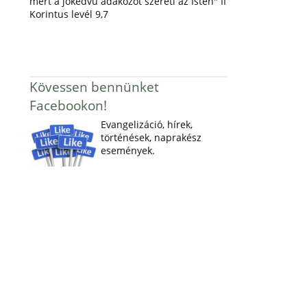
mert a jókedvű adakozót szereti az Isten" II
Korintus levél 9,7
Kövessen bennünket
Facebookon!
Evangelizáció, hírek,
történések, naprakész
események.