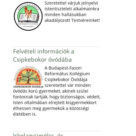
Szeretettel várjuk jelnyelvi
Istentiszteleti alkalmainkra
minden hallásukban
akadályozott Testvéreinket!
Felvételi információk a
Csipkebokor óvódába
A Budapest-Fasori
Református Kollégium
Csipkebokor Óvódája
szeretettel vár minden
óvódás korú gyermeket, akinek szülei
fontosnak tartják, hogy biztonságos, védett,
Isten oltalmában elrejtett kisgyermekkort
élhessen meg gyermekük a közösségi
életében is.
Iskolagyümölcs- és