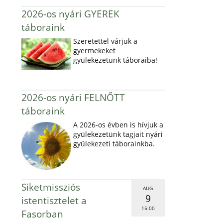
2026-os nyári GYEREK
táboraink
Szeretettel várjuk a
gyermekeket
gyülekezetünk táboraiba!
2026-os nyári FELNŐTT
táboraink
A 2026-os évben is hívjuk a
gyülekezetünk tagjait nyári
gyülekezeti táborainkba.
Siketmissziós
AUG
9
istentisztelet a
15:00
Fasorban