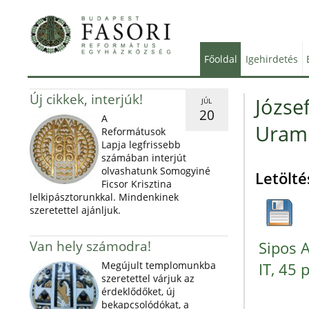
Főoldal
Igehirdetés
Új cikkek, interjúk!
József
JÚL
20
A
Uram 
Reformátusok
Lapja legfrissebb
számában interjút
olvashatunk Somogyiné
Letölté
Ficsor Krisztina
lelkipásztorunkkal. Mindenkinek
szeretettel ajánljuk.
Van hely számodra!
Sipos 
Megújult templomunkba
IT, 45 
szeretettel várjuk az
érdeklődőket, új
bekapcsolódókat, a