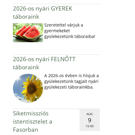
2026-os nyári GYEREK
táboraink
Szeretettel várjuk a
gyermekeket
gyülekezetünk táboraiba!
2026-os nyári FELNŐTT
táboraink
A 2026-os évben is hívjuk a
gyülekezetünk tagjait nyári
gyülekezeti táborainkba.
Siketmissziós
AUG
9
istentisztelet a
15:00
Fasorban