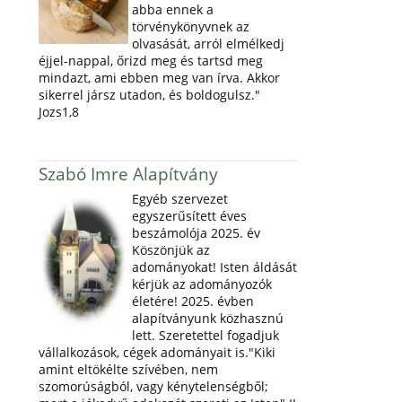
abba ennek a
törvénykönyvnek az
olvasását, arról elmélkedj
éjjel-nappal, őrizd meg és tartsd meg
mindazt, ami ebben meg van írva. Akkor
sikerrel jársz utadon, és boldogulsz."
Jozs1,8
Szabó Imre Alapítvány
Egyéb szervezet
egyszerűsített éves
beszámolója 2025. év
Köszönjük az
adományokat! Isten áldását
kérjük az adományozók
életére! 2025. évben
alapítványunk közhasznú
lett. Szeretettel fogadjuk
vállalkozások, cégek adományait is."Kiki
amint eltökélte szívében, nem
szomorúságból, vagy kénytelenségből;