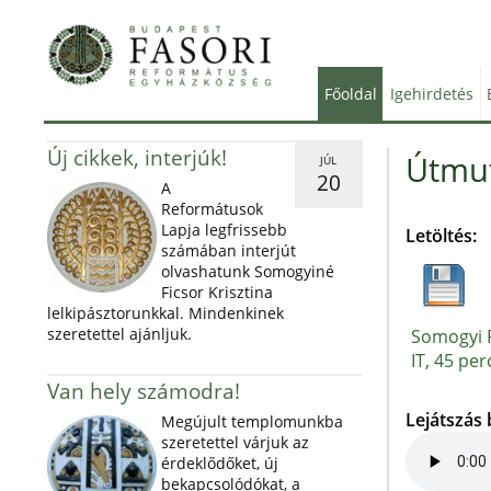
Főoldal
Igehirdetés
Új cikkek, interjúk!
Útmut
JÚL
20
A
Reformátusok
Lapja legfrissebb
Letöltés:
számában interjút
olvashatunk Somogyiné
Ficsor Krisztina
lelkipásztorunkkal. Mindenkinek
szeretettel ajánljuk.
Somogyi P
IT, 45 per
Van hely számodra!
Lejátszás
Megújult templomunkba
szeretettel várjuk az
érdeklődőket, új
bekapcsolódókat, a