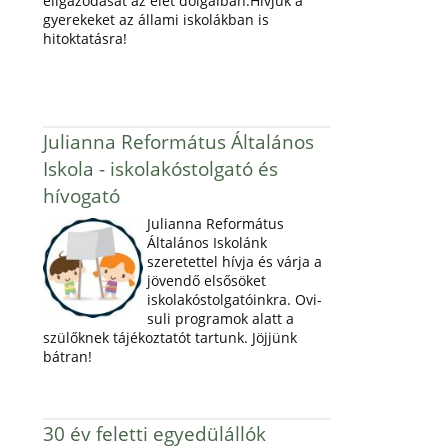
eligazodását az élet dolgaiban.Hívjuk a
gyerekeket az állami iskolákban is
hitoktatásra!
Julianna Református Általános
Iskola - iskolakóstolgató és
hívogató
Julianna Református
Általános Iskolánk
szeretettel hívja és várja a
jövendő elsősöket
iskolakóstolgatóinkra. Ovi-
suli programok alatt a
szülőknek tájékoztatót tartunk. Jöjjünk
bátran!
30 év feletti egyedülállók