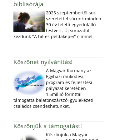
bibliaórája
2025 szeptembertől sok
szeretettel várunk minden
30 év feletti egyedülálló
testvért. Új sorozatot
kezdünk "A hit és példaképei" címmel.
Köszönet nyilvánítás!
A Magyar Kormány az
Egyházi működési,
program és fejlesztési
pályázat keretében
1,5millió forinttal
támogatta balatonszárszói gyülekezeti
családos csendeshetünket.
Köszönjük a támogatást!
Köszönjük a Magyar