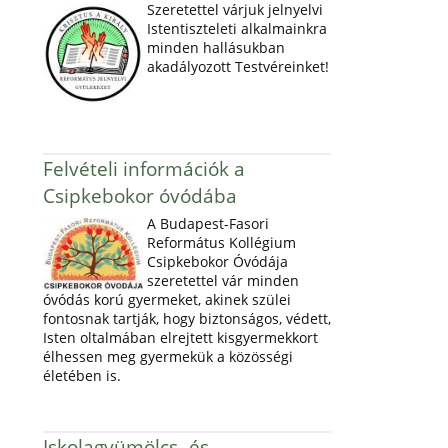
Szeretettel várjuk jelnyelvi
Istentiszteleti alkalmainkra
minden hallásukban
akadályozott Testvéreinket!
Felvételi információk a
Csipkebokor óvódába
A Budapest-Fasori
Református Kollégium
Csipkebokor Óvódája
szeretettel vár minden
óvódás korú gyermeket, akinek szülei
fontosnak tartják, hogy biztonságos, védett,
Isten oltalmában elrejtett kisgyermekkort
élhessen meg gyermekük a közösségi
életében is.
Iskolagyümölcs- és