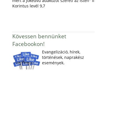
mert a jókedvű adakozót szereti az Isten" II
Korintus levél 9,7
Kövessen bennünket
Facebookon!
Evangelizáció, hírek,
történések, naprakész
események.