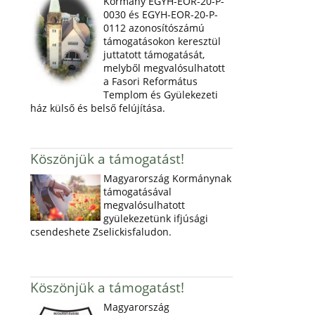
Kormány EGYH-EOR-20-P-
0030 és EGYH-EOR-20-P-
0112 azonosítószámú
támogatásokon keresztül
juttatott támogatását,
melyből megvalósulhatott
a Fasori Református
Templom és Gyülekezeti
ház külső és belső felújítása.
Köszönjük a támogatást!
Magyarország Kormánynak
támogatásával
megvalósulhatott
gyülekezetünk ifjúsági
csendeshete Zselickisfaludon.
Köszönjük a támogatást!
Magyarország