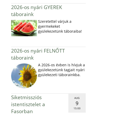
2026-os nyári GYEREK
táboraink
Szeretettel várjuk a
gyermekeket
gyülekezetünk táboraiba!
2026-os nyári FELNŐTT
táboraink
A 2026-os évben is hívjuk a
gyülekezetünk tagjait nyári
gyülekezeti táborainkba.
Siketmissziós
AUG
9
istentisztelet a
15:00
Fasorban