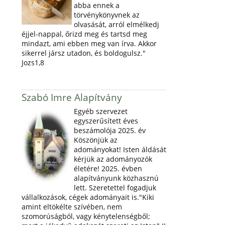
abba ennek a
törvénykönyvnek az
olvasását, arról elmélkedj
éjjel-nappal, őrizd meg és tartsd meg
mindazt, ami ebben meg van írva. Akkor
sikerrel jársz utadon, és boldogulsz."
Jozs1,8
Szabó Imre Alapítvány
Egyéb szervezet
egyszerűsített éves
beszámolója 2025. év
Köszönjük az
adományokat! Isten áldását
kérjük az adományozók
életére! 2025. évben
alapítványunk közhasznú
lett. Szeretettel fogadjuk
vállalkozások, cégek adományait is."Kiki
amint eltökélte szívében, nem
szomorúságból, vagy kénytelenségből;