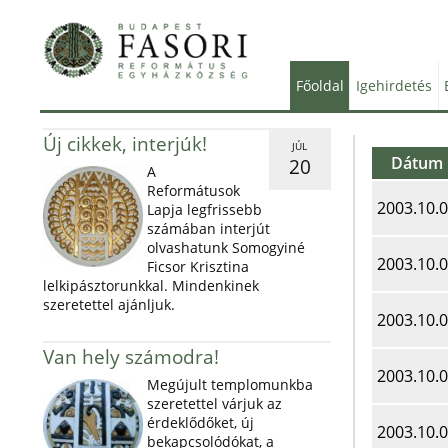
Főoldal
Igehirdetés
Új cikkek, interjúk!
JÚL
Dátum
20
A
Reformátusok
2003.10.
Lapja legfrissebb
számában interjút
olvashatunk Somogyiné
2003.10.
Ficsor Krisztina
lelkipásztorunkkal. Mindenkinek
szeretettel ajánljuk.
2003.10.
Van hely számodra!
2003.10.
Megújult templomunkba
szeretettel várjuk az
érdeklődőket, új
2003.10.
bekapcsolódókat, a