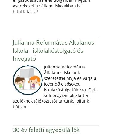
eligazodását az élet dolgaiban.Hívjuk a
gyerekeket az állami iskolákban is
hitoktatásra!
Julianna Református Általános
Iskola - iskolakóstolgató és
hívogató
Julianna Református
Általános Iskolánk
szeretettel hívja és várja a
jövendő elsősöket
iskolakóstolgatóinkra. Ovi-
suli programok alatt a
szülőknek tájékoztatót tartunk. Jöjjünk
bátran!
30 év feletti egyedülállók