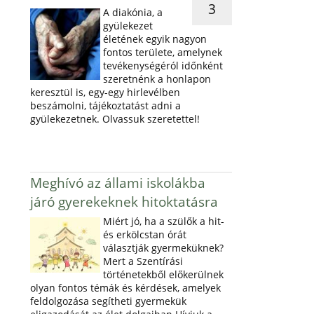
3
A diakónia, a
gyülekezet
életének egyik nagyon
fontos területe, amelynek
tevékenységéról időnként
szeretnénk a honlapon
keresztül is, egy-egy hirlevélben
beszámolni, tájékoztatást adni a
gyülekezetnek. Olvassuk szeretettel!
Meghívó az állami iskolákba
járó gyerekeknek hitoktatásra
Miért jó, ha a szülők a hit-
és erkölcstan órát
választják gyermeküknek?
Mert a Szentírási
történetekből előkerülnek
olyan fontos témák és kérdések, amelyek
feldolgozása segítheti gyermekük