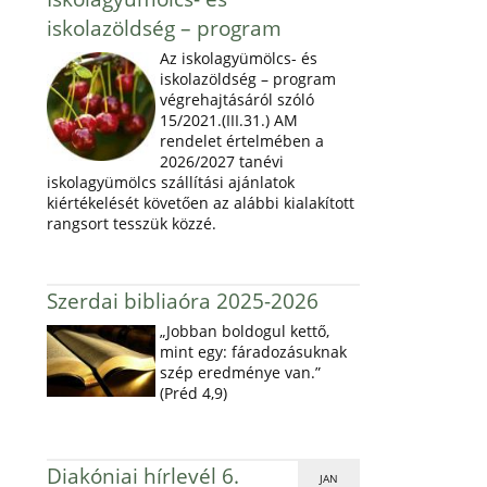
iskolazöldség – program
Az iskolagyümölcs- és
iskolazöldség – program
végrehajtásáról szóló
15/2021.(III.31.) AM
rendelet értelmében a
2026/2027 tanévi
iskolagyümölcs szállítási ajánlatok
kiértékelését követően az alábbi kialakított
rangsort tesszük közzé.
Szerdai bibliaóra 2025-2026
„Jobban boldogul kettő,
mint egy: fáradozásuknak
szép eredménye van.”
(Préd 4,9)
Diakóniai hírlevél 6.
JAN