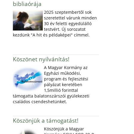
bibliaórája
2025 szeptembertől sok
szeretettel várunk minden
30 év feletti egyedülálló
testvért. Új sorozatot
kezdünk "A hit és példaképei" címmel.
Köszönet nyilvánítás!
A Magyar Kormány az
Egyházi működési,
program és fejlesztési
pályázat keretében
1,5millió forinttal
támogatta balatonszárszói gyülekezeti
családos csendeshetünket.
Köszönjük a támogatást!
Köszönjük a Magyar