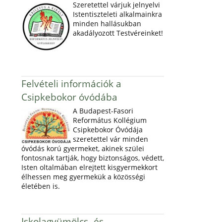
Szeretettel várjuk jelnyelvi
Istentiszteleti alkalmainkra
minden hallásukban
akadályozott Testvéreinket!
Felvételi információk a
Csipkebokor óvódába
A Budapest-Fasori
Református Kollégium
Csipkebokor Óvódája
szeretettel vár minden
óvódás korú gyermeket, akinek szülei
fontosnak tartják, hogy biztonságos, védett,
Isten oltalmában elrejtett kisgyermekkort
élhessen meg gyermekük a közösségi
életében is.
Iskolagyümölcs- és