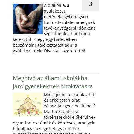
3
A diakónia, a
gyülekezet
életének egyik nagyon
fontos területe, amelynek
tevékenységéról időnként
szeretnénk a honlapon
keresztül is, egy-egy hirlevélben
beszámolni, tájékoztatást adni a
gyülekezetnek. Olvassuk szeretettel!
Meghívó az állami iskolákba
járó gyerekeknek hitoktatásra
Miért jó, ha a szülők a hit-
és erkölcstan órát
választják gyermeküknek?
Mert a Szentírási
történetekből előkerülnek
olyan fontos témák és kérdések, amelyek
feldolgozása segítheti gyermekük