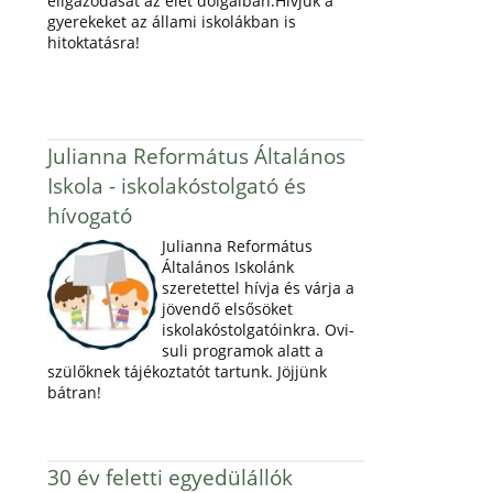
eligazodását az élet dolgaiban.Hívjuk a
gyerekeket az állami iskolákban is
hitoktatásra!
Julianna Református Általános
Iskola - iskolakóstolgató és
hívogató
Julianna Református
Általános Iskolánk
szeretettel hívja és várja a
jövendő elsősöket
iskolakóstolgatóinkra. Ovi-
suli programok alatt a
szülőknek tájékoztatót tartunk. Jöjjünk
bátran!
30 év feletti egyedülállók