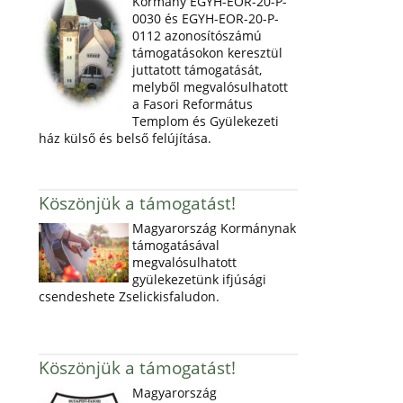
Kormány EGYH-EOR-20-P-
0030 és EGYH-EOR-20-P-
0112 azonosítószámú
támogatásokon keresztül
juttatott támogatását,
melyből megvalósulhatott
a Fasori Református
Templom és Gyülekezeti
ház külső és belső felújítása.
Köszönjük a támogatást!
Magyarország Kormánynak
támogatásával
megvalósulhatott
gyülekezetünk ifjúsági
csendeshete Zselickisfaludon.
Köszönjük a támogatást!
Magyarország