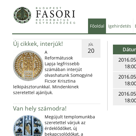
Főoldal
Igehirdetés
Új cikkek, interjúk!
JÚL
Dátu
20
A
Reformátusok
2016.05
Lapja legfrissebb
18:0
számában interjút
olvashatunk Somogyiné
2016.05
Ficsor Krisztina
18:0
lelkipásztorunkkal. Mindenkinek
szeretettel ajánljuk.
2016.05
18:0
Van hely számodra!
Megújult templomunkba
szeretettel várjuk az
érdeklődőket, új
bekapcsolódókat, a