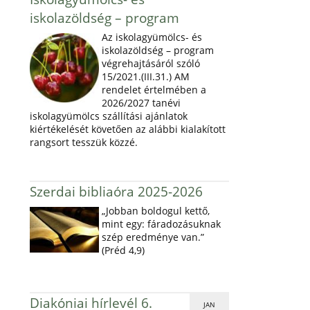
iskolazöldség – program
Az iskolagyümölcs- és
iskolazöldség – program
végrehajtásáról szóló
15/2021.(III.31.) AM
rendelet értelmében a
2026/2027 tanévi
iskolagyümölcs szállítási ajánlatok
kiértékelését követően az alábbi kialakított
rangsort tesszük közzé.
Szerdai bibliaóra 2025-2026
„Jobban boldogul kettő,
mint egy: fáradozásuknak
szép eredménye van.”
(Préd 4,9)
Diakóniai hírlevél 6.
JAN