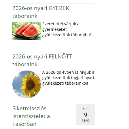
2026-os nyári GYEREK
táboraink
Szeretettel várjuk a
gyermekeket
gyülekezetünk táboraiba!
2026-os nyári FELNŐTT
táboraink
A 2026-os évben is hívjuk a
gyülekezetünk tagjait nyári
gyülekezeti táborainkba.
Siketmissziós
AUG
9
istentisztelet a
15:00
Fasorban