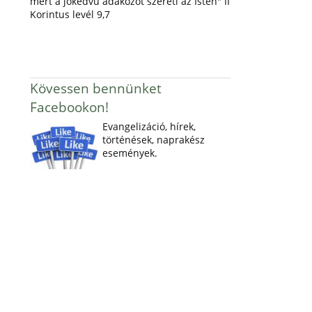
mert a jókedvű adakozót szereti az Isten" II
Korintus levél 9,7
Kövessen bennünket
Facebookon!
Evangelizáció, hírek,
történések, naprakész
események.