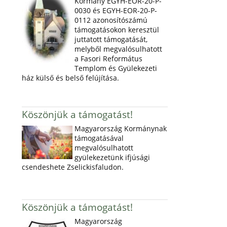
Kormány EGYH-EOR-20-P-
0030 és EGYH-EOR-20-P-
0112 azonosítószámú
támogatásokon keresztül
juttatott támogatását,
melyből megvalósulhatott
a Fasori Református
Templom és Gyülekezeti
ház külső és belső felújítása.
Köszönjük a támogatást!
Magyarország Kormánynak
támogatásával
megvalósulhatott
gyülekezetünk ifjúsági
csendeshete Zselickisfaludon.
Köszönjük a támogatást!
Magyarország