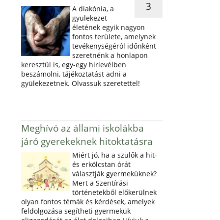
3
A diakónia, a
gyülekezet
életének egyik nagyon
fontos területe, amelynek
tevékenységéról időnként
szeretnénk a honlapon
keresztül is, egy-egy hirlevélben
beszámolni, tájékoztatást adni a
gyülekezetnek. Olvassuk szeretettel!
Meghívó az állami iskolákba
járó gyerekeknek hitoktatásra
Miért jó, ha a szülők a hit-
és erkölcstan órát
választják gyermeküknek?
Mert a Szentírási
történetekből előkerülnek
olyan fontos témák és kérdések, amelyek
feldolgozása segítheti gyermekük