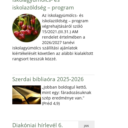
iskolazöldség – program
Az iskolagyümölcs- és
iskolazöldség – program
végrehajtásáról szóló
15/2021.(III.31.) AM
rendelet értelmében a
2026/2027 tanévi
iskolagyümölcs szállítási ajánlatok
kiértékelését követően az alábbi kialakított
rangsort tesszük közzé.
Szerdai bibliaóra 2025-2026
„Jobban boldogul kettő,
mint egy: fáradozásuknak
szép eredménye van.”
(Préd 4,9)
Diakóniai hírlevél 6.
JAN