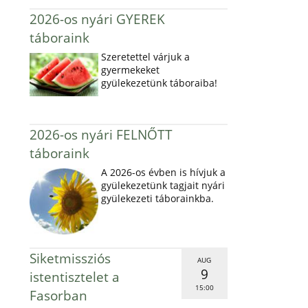
2026-os nyári GYEREK
táboraink
Szeretettel várjuk a
gyermekeket
gyülekezetünk táboraiba!
2026-os nyári FELNŐTT
táboraink
A 2026-os évben is hívjuk a
gyülekezetünk tagjait nyári
gyülekezeti táborainkba.
Siketmissziós
AUG
9
istentisztelet a
15:00
Fasorban