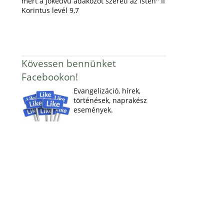
mert a jókedvű adakozót szereti az Isten" II
Korintus levél 9,7
Kövessen bennünket
Facebookon!
Evangelizáció, hírek,
történések, naprakész
események.