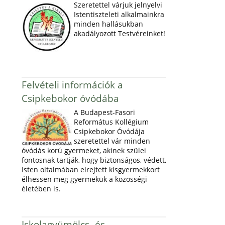
Szeretettel várjuk jelnyelvi
Istentiszteleti alkalmainkra
minden hallásukban
akadályozott Testvéreinket!
Felvételi információk a
Csipkebokor óvódába
A Budapest-Fasori
Református Kollégium
Csipkebokor Óvódája
szeretettel vár minden
óvódás korú gyermeket, akinek szülei
fontosnak tartják, hogy biztonságos, védett,
Isten oltalmában elrejtett kisgyermekkort
élhessen meg gyermekük a közösségi
életében is.
Iskolagyümölcs- és