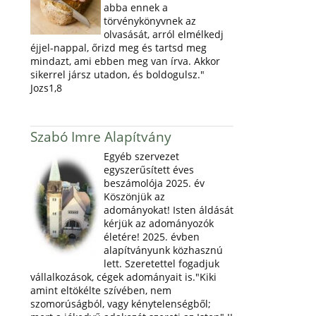
abba ennek a
törvénykönyvnek az
olvasását, arról elmélkedj
éjjel-nappal, őrizd meg és tartsd meg
mindazt, ami ebben meg van írva. Akkor
sikerrel jársz utadon, és boldogulsz."
Jozs1,8
Szabó Imre Alapítvány
Egyéb szervezet
egyszerűsített éves
beszámolója 2025. év
Köszönjük az
adományokat! Isten áldását
kérjük az adományozók
életére! 2025. évben
alapítványunk közhasznú
lett. Szeretettel fogadjuk
vállalkozások, cégek adományait is."Kiki
amint eltökélte szívében, nem
szomorúságból, vagy kénytelenségből;