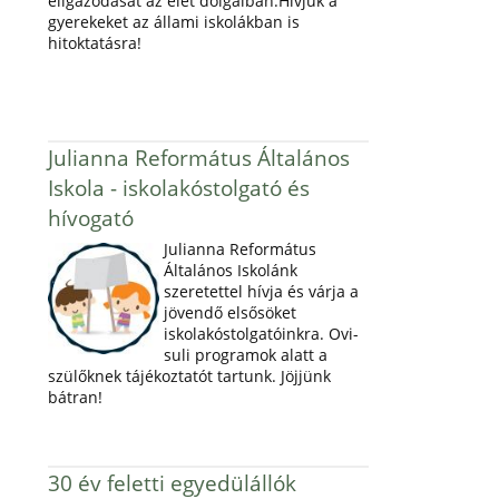
eligazodását az élet dolgaiban.Hívjuk a
gyerekeket az állami iskolákban is
hitoktatásra!
Julianna Református Általános
Iskola - iskolakóstolgató és
hívogató
Julianna Református
Általános Iskolánk
szeretettel hívja és várja a
jövendő elsősöket
iskolakóstolgatóinkra. Ovi-
suli programok alatt a
szülőknek tájékoztatót tartunk. Jöjjünk
bátran!
30 év feletti egyedülállók