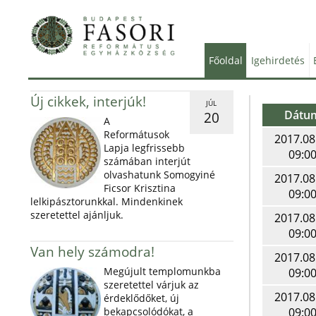
Főoldal
Igehirdetés
Új cikkek, interjúk!
JÚL
Dátu
20
A
Reformátusok
2017.08
Lapja legfrissebb
09:0
számában interjút
olvashatunk Somogyiné
2017.08
Ficsor Krisztina
09:0
lelkipásztorunkkal. Mindenkinek
szeretettel ajánljuk.
2017.08
09:0
Van hely számodra!
2017.08
Megújult templomunkba
09:0
szeretettel várjuk az
2017.08
érdeklődőket, új
bekapcsolódókat, a
09:0