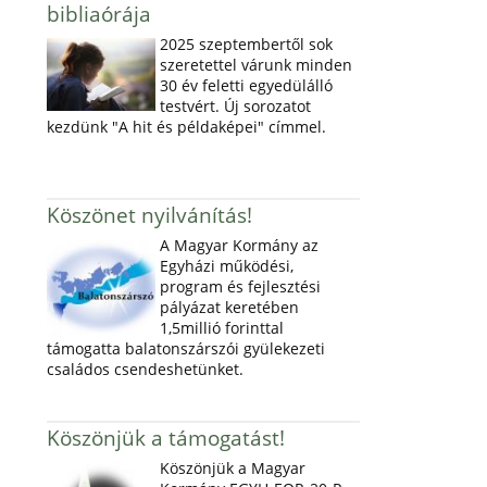
bibliaórája
2025 szeptembertől sok
szeretettel várunk minden
30 év feletti egyedülálló
testvért. Új sorozatot
kezdünk "A hit és példaképei" címmel.
Köszönet nyilvánítás!
A Magyar Kormány az
Egyházi működési,
program és fejlesztési
pályázat keretében
1,5millió forinttal
támogatta balatonszárszói gyülekezeti
családos csendeshetünket.
Köszönjük a támogatást!
Köszönjük a Magyar