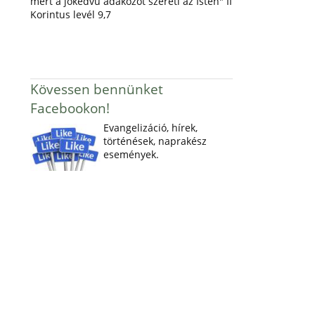
mert a jókedvű adakozót szereti az Isten" II
Korintus levél 9,7
Kövessen bennünket
Facebookon!
Evangelizáció, hírek,
történések, naprakész
események.