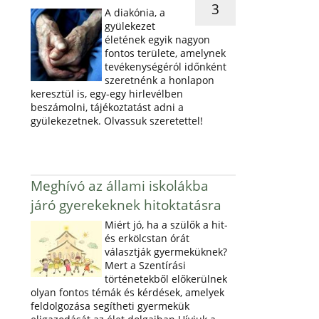
3
A diakónia, a
gyülekezet
életének egyik nagyon
fontos területe, amelynek
tevékenységéról időnként
szeretnénk a honlapon
keresztül is, egy-egy hirlevélben
beszámolni, tájékoztatást adni a
gyülekezetnek. Olvassuk szeretettel!
Meghívó az állami iskolákba
járó gyerekeknek hitoktatásra
Miért jó, ha a szülők a hit-
és erkölcstan órát
választják gyermeküknek?
Mert a Szentírási
történetekből előkerülnek
olyan fontos témák és kérdések, amelyek
feldolgozása segítheti gyermekük