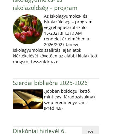
iskolazöldség – program
Az iskolagyümölcs- és
iskolazöldség – program
végrehajtásáról szóló
15/2021.(III.31.) AM
rendelet értelmében a
2026/2027 tanévi
iskolagyümölcs szállítási ajánlatok
kiértékelését követően az alábbi kialakított
rangsort tesszük közzé.
Szerdai bibliaóra 2025-2026
„Jobban boldogul kettő,
mint egy: fáradozásuknak
szép eredménye van.”
(Préd 4,9)
Diakóniai hírlevél 6.
JAN