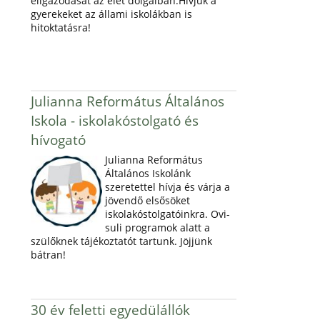
eligazodását az élet dolgaiban.Hívjuk a
gyerekeket az állami iskolákban is
hitoktatásra!
Julianna Református Általános
Iskola - iskolakóstolgató és
hívogató
Julianna Református
Általános Iskolánk
szeretettel hívja és várja a
jövendő elsősöket
iskolakóstolgatóinkra. Ovi-
suli programok alatt a
szülőknek tájékoztatót tartunk. Jöjjünk
bátran!
30 év feletti egyedülállók