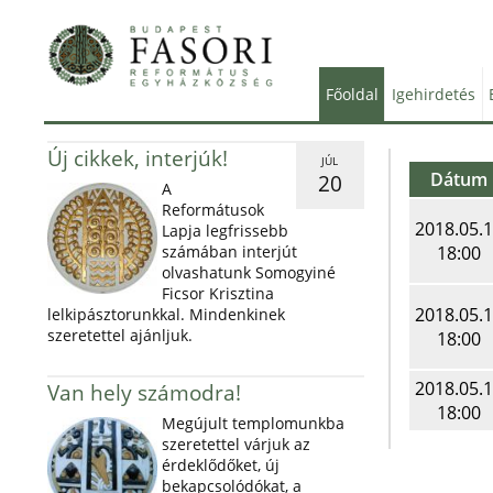
Főoldal
Igehirdetés
Új cikkek, interjúk!
JÚL
Dátum
20
A
Reformátusok
2018.05.
Lapja legfrissebb
számában interjút
18:00
olvashatunk Somogyiné
Ficsor Krisztina
2018.05.
lelkipásztorunkkal. Mindenkinek
szeretettel ajánljuk.
18:00
2018.05.
Van hely számodra!
18:00
Megújult templomunkba
szeretettel várjuk az
érdeklődőket, új
bekapcsolódókat, a