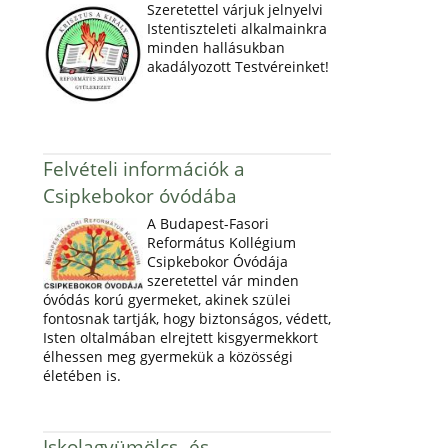
Szeretettel várjuk jelnyelvi
Istentiszteleti alkalmainkra
minden hallásukban
akadályozott Testvéreinket!
Felvételi információk a
Csipkebokor óvódába
A Budapest-Fasori
Református Kollégium
Csipkebokor Óvódája
szeretettel vár minden
óvódás korú gyermeket, akinek szülei
fontosnak tartják, hogy biztonságos, védett,
Isten oltalmában elrejtett kisgyermekkort
élhessen meg gyermekük a közösségi
életében is.
Iskolagyümölcs- és