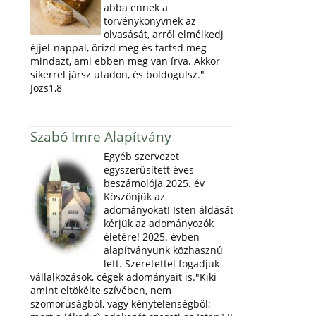
abba ennek a
törvénykönyvnek az
olvasását, arról elmélkedj
éjjel-nappal, őrizd meg és tartsd meg
mindazt, ami ebben meg van írva. Akkor
sikerrel jársz utadon, és boldogulsz."
Jozs1,8
Szabó Imre Alapítvány
Egyéb szervezet
egyszerűsített éves
beszámolója 2025. év
Köszönjük az
adományokat! Isten áldását
kérjük az adományozók
életére! 2025. évben
alapítványunk közhasznú
lett. Szeretettel fogadjuk
vállalkozások, cégek adományait is."Kiki
amint eltökélte szívében, nem
szomorúságból, vagy kénytelenségből;