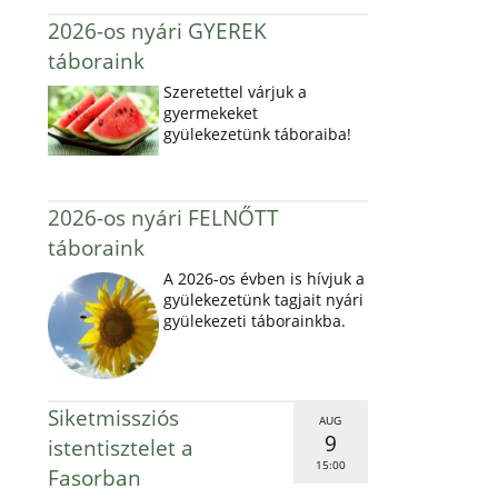
2026-os nyári GYEREK
táboraink
Szeretettel várjuk a
gyermekeket
gyülekezetünk táboraiba!
2026-os nyári FELNŐTT
táboraink
A 2026-os évben is hívjuk a
gyülekezetünk tagjait nyári
gyülekezeti táborainkba.
Siketmissziós
AUG
9
istentisztelet a
15:00
Fasorban