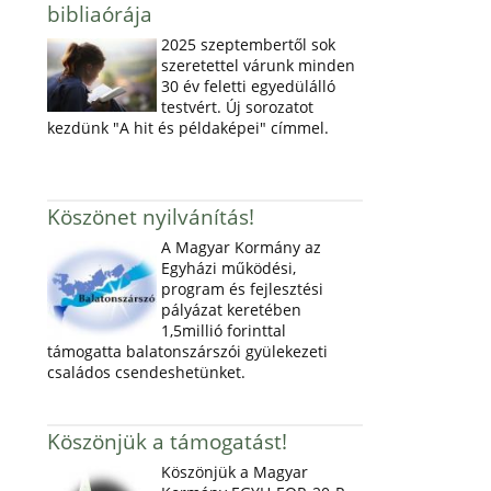
bibliaórája
2025 szeptembertől sok
szeretettel várunk minden
30 év feletti egyedülálló
testvért. Új sorozatot
kezdünk "A hit és példaképei" címmel.
Köszönet nyilvánítás!
A Magyar Kormány az
Egyházi működési,
program és fejlesztési
pályázat keretében
1,5millió forinttal
támogatta balatonszárszói gyülekezeti
családos csendeshetünket.
Köszönjük a támogatást!
Köszönjük a Magyar