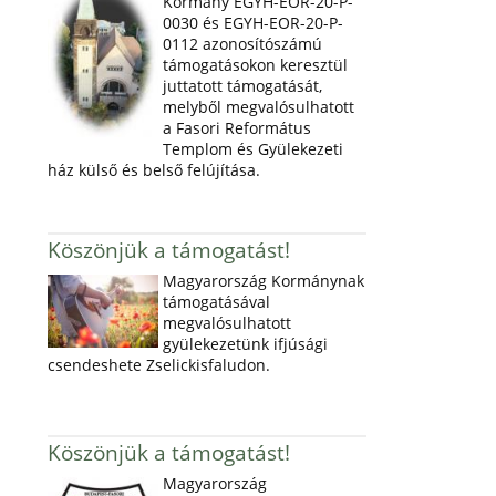
Kormány EGYH-EOR-20-P-
0030 és EGYH-EOR-20-P-
0112 azonosítószámú
támogatásokon keresztül
juttatott támogatását,
melyből megvalósulhatott
a Fasori Református
Templom és Gyülekezeti
ház külső és belső felújítása.
Köszönjük a támogatást!
Magyarország Kormánynak
támogatásával
megvalósulhatott
gyülekezetünk ifjúsági
csendeshete Zselickisfaludon.
Köszönjük a támogatást!
Magyarország