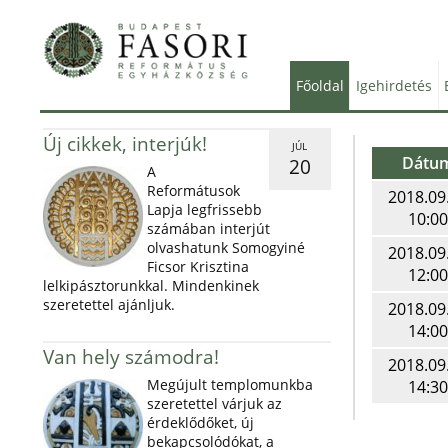
Főoldal
Igehirdetés
Új cikkek, interjúk!
JÚL
Dátu
20
A
Reformátusok
2018.09
Lapja legfrissebb
10:00
számában interjút
olvashatunk Somogyiné
2018.09
Ficsor Krisztina
12:00
lelkipásztorunkkal. Mindenkinek
szeretettel ajánljuk.
2018.09
14:00
Van hely számodra!
2018.09
Megújult templomunkba
14:30
szeretettel várjuk az
érdeklődőket, új
bekapcsolódókat, a