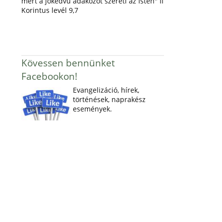
mert a jókedvű adakozót szereti az Isten" II
Korintus levél 9,7
Kövessen bennünket
Facebookon!
Evangelizáció, hírek,
történések, naprakész
események.