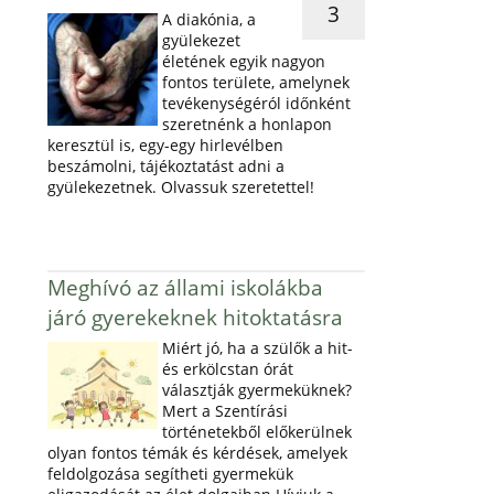
3
A diakónia, a
gyülekezet
életének egyik nagyon
fontos területe, amelynek
tevékenységéról időnként
szeretnénk a honlapon
keresztül is, egy-egy hirlevélben
beszámolni, tájékoztatást adni a
gyülekezetnek. Olvassuk szeretettel!
Meghívó az állami iskolákba
járó gyerekeknek hitoktatásra
Miért jó, ha a szülők a hit-
és erkölcstan órát
választják gyermeküknek?
Mert a Szentírási
történetekből előkerülnek
olyan fontos témák és kérdések, amelyek
feldolgozása segítheti gyermekük