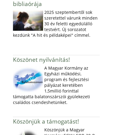
bibliaórája
2025 szeptembertől sok
szeretettel várunk minden
30 év feletti egyedülálló
testvért. Új sorozatot
kezdünk "A hit és példaképei" címmel.
Köszönet nyilvánítás!
A Magyar Kormány az
Egyházi működési,
program és fejlesztési
pályázat keretében
1,5millió forinttal
támogatta balatonszárszói gyülekezeti
családos csendeshetünket.
Köszönjük a támogatást!
Köszönjük a Magyar