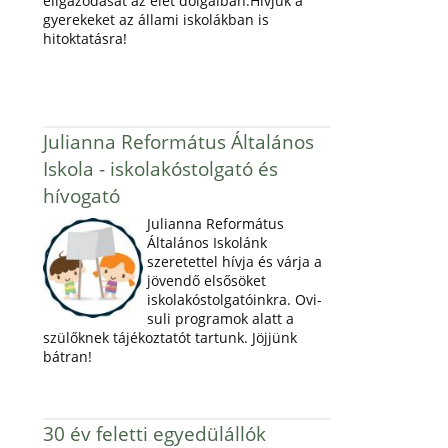
eligazodását az élet dolgaiban.Hívjuk a
gyerekeket az állami iskolákban is
hitoktatásra!
Julianna Református Általános
Iskola - iskolakóstolgató és
hívogató
Julianna Református
Általános Iskolánk
szeretettel hívja és várja a
jövendő elsősöket
iskolakóstolgatóinkra. Ovi-
suli programok alatt a
szülőknek tájékoztatót tartunk. Jöjjünk
bátran!
30 év feletti egyedülállók