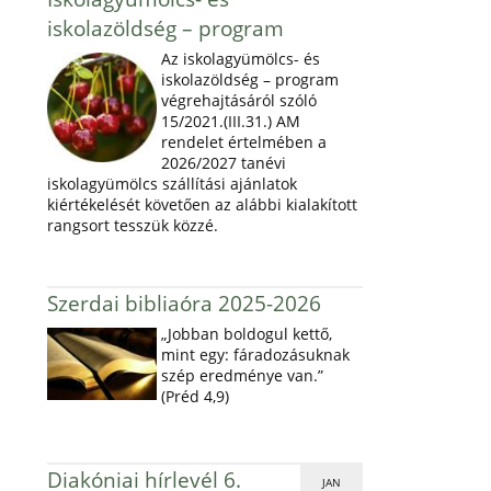
iskolazöldség – program
Az iskolagyümölcs- és
iskolazöldség – program
végrehajtásáról szóló
15/2021.(III.31.) AM
rendelet értelmében a
2026/2027 tanévi
iskolagyümölcs szállítási ajánlatok
kiértékelését követően az alábbi kialakított
rangsort tesszük közzé.
Szerdai bibliaóra 2025-2026
„Jobban boldogul kettő,
mint egy: fáradozásuknak
szép eredménye van.”
(Préd 4,9)
Diakóniai hírlevél 6.
JAN