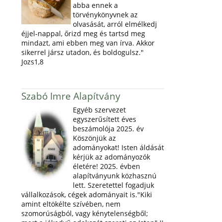
abba ennek a
törvénykönyvnek az
olvasását, arról elmélkedj
éjjel-nappal, őrizd meg és tartsd meg
mindazt, ami ebben meg van írva. Akkor
sikerrel jársz utadon, és boldogulsz."
Jozs1,8
Szabó Imre Alapítvány
Egyéb szervezet
egyszerűsített éves
beszámolója 2025. év
Köszönjük az
adományokat! Isten áldását
kérjük az adományozók
életére! 2025. évben
alapítványunk közhasznú
lett. Szeretettel fogadjuk
vállalkozások, cégek adományait is."Kiki
amint eltökélte szívében, nem
szomorúságból, vagy kénytelenségből;