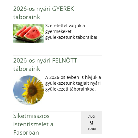
2026-os nyári GYEREK
táboraink
Szeretettel várjuk a
gyermekeket
gyülekezetünk táboraiba!
2026-os nyári FELNŐTT
táboraink
A 2026-os évben is hívjuk a
gyülekezetünk tagjait nyári
gyülekezeti táborainkba.
Siketmissziós
AUG
9
istentisztelet a
15:00
Fasorban