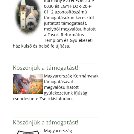
Kormány EGYH-EOR-20-P-
0030 és EGYH-EOR-20-P-
0112 azonosítószámú
támogatásokon keresztül
juttatott támogatását,
melyből megvalósulhatott
a Fasori Református
Templom és Gyülekezeti
ház külső és belső felújítása.
Köszönjük a támogatást!
Magyarország Kormánynak
támogatásával
megvalósulhatott
gyülekezetünk ifjúsági
csendeshete Zselickisfaludon.
Köszönjük a támogatást!
Magyarország