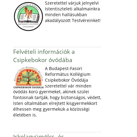
Szeretettel várjuk jelnyelvi
Istentiszteleti alkalmainkra
minden hallásukban
akadályozott Testvéreinket!
Felvételi információk a
Csipkebokor óvódába
A Budapest-Fasori
Református Kollégium
Csipkebokor Óvódája
szeretettel vár minden
óvódás korú gyermeket, akinek szülei
fontosnak tartják, hogy biztonságos, védett,
Isten oltalmában elrejtett kisgyermekkort
élhessen meg gyermekük a közösségi
életében is.
Iskolagyümölcs- és