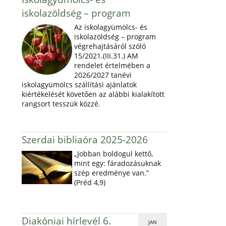
iskolazöldség – program
Az iskolagyümölcs- és
iskolazöldség – program
végrehajtásáról szóló
15/2021.(III.31.) AM
rendelet értelmében a
2026/2027 tanévi
iskolagyümölcs szállítási ajánlatok
kiértékelését követően az alábbi kialakított
rangsort tesszük közzé.
Szerdai bibliaóra 2025-2026
„Jobban boldogul kettő,
mint egy: fáradozásuknak
szép eredménye van.”
(Préd 4,9)
Diakóniai hírlevél 6.
JAN