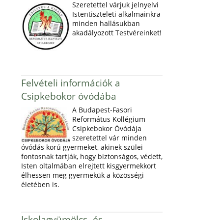
Szeretettel várjuk jelnyelvi
Istentiszteleti alkalmainkra
minden hallásukban
akadályozott Testvéreinket!
Felvételi információk a
Csipkebokor óvódába
A Budapest-Fasori
Református Kollégium
Csipkebokor Óvódája
szeretettel vár minden
óvódás korú gyermeket, akinek szülei
fontosnak tartják, hogy biztonságos, védett,
Isten oltalmában elrejtett kisgyermekkort
élhessen meg gyermekük a közösségi
életében is.
Iskolagyümölcs- és