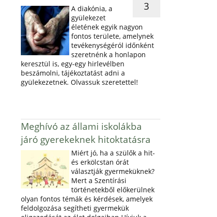
3
A diakónia, a
gyülekezet
életének egyik nagyon
fontos területe, amelynek
tevékenységéról időnként
szeretnénk a honlapon
keresztül is, egy-egy hirlevélben
beszámolni, tájékoztatást adni a
gyülekezetnek. Olvassuk szeretettel!
Meghívó az állami iskolákba
járó gyerekeknek hitoktatásra
Miért jó, ha a szülők a hit-
és erkölcstan órát
választják gyermeküknek?
Mert a Szentírási
történetekből előkerülnek
olyan fontos témák és kérdések, amelyek
feldolgozása segítheti gyermekük