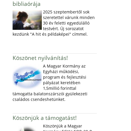
bibliaórája
2025 szeptembertől sok
szeretettel várunk minden
30 év feletti egyedülálló
testvért. Új sorozatot
kezdünk "A hit és példaképei" címmel.
Köszönet nyilvánítás!
A Magyar Kormány az
Egyházi működési,
program és fejlesztési
pályázat keretében
1,5millió forinttal
támogatta balatonszárszói gyülekezeti
családos csendeshetünket.
Köszönjük a támogatást!
Köszönjük a Magyar