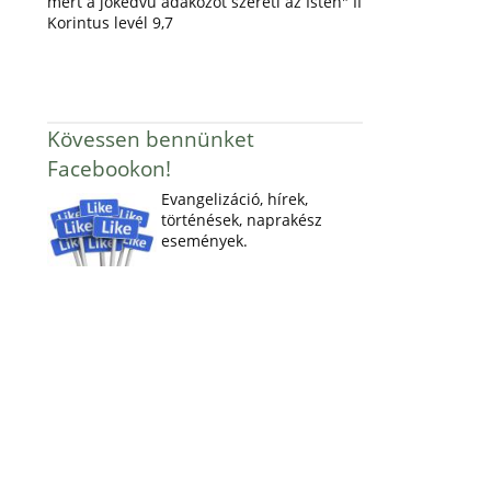
mert a jókedvű adakozót szereti az Isten" II
Korintus levél 9,7
Kövessen bennünket
Facebookon!
Evangelizáció, hírek,
történések, naprakész
események.