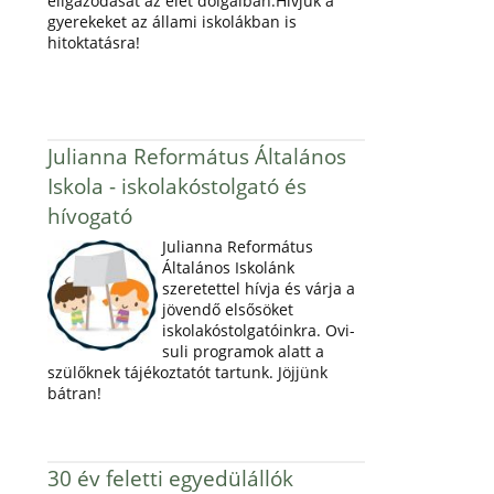
eligazodását az élet dolgaiban.Hívjuk a
gyerekeket az állami iskolákban is
hitoktatásra!
Julianna Református Általános
Iskola - iskolakóstolgató és
hívogató
Julianna Református
Általános Iskolánk
szeretettel hívja és várja a
jövendő elsősöket
iskolakóstolgatóinkra. Ovi-
suli programok alatt a
szülőknek tájékoztatót tartunk. Jöjjünk
bátran!
30 év feletti egyedülállók