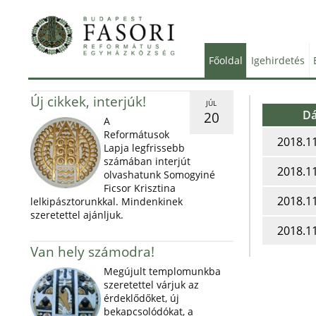
Főoldal
Igehirdetés
Új cikkek, interjúk!
JÚL
D
20
A
Reformátusok
2018.11
Lapja legfrissebb
számában interjút
2018.11
olvashatunk Somogyiné
Ficsor Krisztina
2018.11
lelkipásztorunkkal. Mindenkinek
szeretettel ajánljuk.
2018.11
Van hely számodra!
Megújult templomunkba
szeretettel várjuk az
érdeklődőket, új
bekapcsolódókat, a