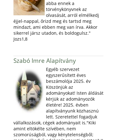
abba ennek a
törvénykönyvnek az
olvasását, arról elmélkedj
éjjel-nappal, őrizd meg és tartsd meg
mindazt, ami ebben meg van írva. Akkor
sikerrel jársz utadon, és boldogulsz."
Jozs1,8
Szabó Imre Alapítvány
Egyéb szervezet
egyszerűsített éves
beszámolója 2025. év
Köszönjük az
adományokat! Isten áldását
kérjük az adományozók
életére! 2025. évben
alapítványunk közhasznú
lett. Szeretettel fogadjuk
vállalkozások, cégek adományait is."Kiki
amint eltökélte szívében, nem
szomorúságból, vagy kénytelenségből;