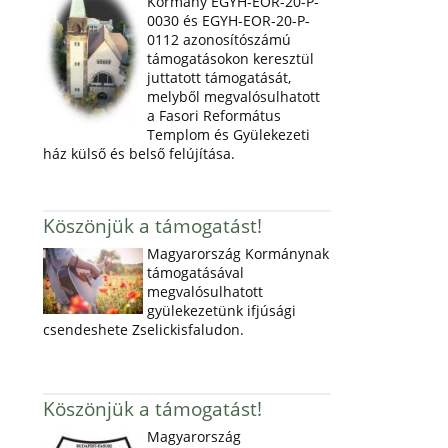
Kormány EGYH-EOR-20-P-
0030 és EGYH-EOR-20-P-
0112 azonosítószámú
támogatásokon keresztül
juttatott támogatását,
melyből megvalósulhatott
a Fasori Református
Templom és Gyülekezeti
ház külső és belső felújítása.
Köszönjük a támogatást!
Magyarország Kormánynak
támogatásával
megvalósulhatott
gyülekezetünk ifjúsági
csendeshete Zselickisfaludon.
Köszönjük a támogatást!
Magyarország