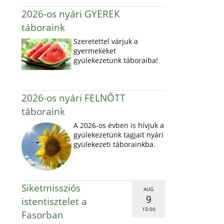
2026-os nyári GYEREK
táboraink
Szeretettel várjuk a
gyermekeket
gyülekezetünk táboraiba!
2026-os nyári FELNŐTT
táboraink
A 2026-os évben is hívjuk a
gyülekezetünk tagjait nyári
gyülekezeti táborainkba.
Siketmissziós
AUG
9
istentisztelet a
15:00
Fasorban