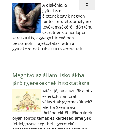
3
A diakónia, a
gyülekezet
életének egyik nagyon
fontos területe, amelynek
tevékenységéról időnként
szeretnénk a honlapon
keresztül is, egy-egy hirlevélben
beszámolni, tájékoztatást adni a
gyülekezetnek. Olvassuk szeretettel!
Meghívó az állami iskolákba
járó gyerekeknek hitoktatásra
Miért jó, ha a szülők a hit-
és erkölcstan órát
választják gyermeküknek?
Mert a Szentírási
történetekből előkerülnek
olyan fontos témák és kérdések, amelyek
feldolgozása segítheti gyermekük