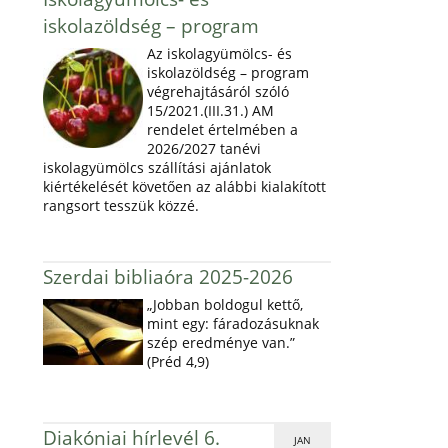
iskolazöldség – program
Az iskolagyümölcs- és
iskolazöldség – program
végrehajtásáról szóló
15/2021.(III.31.) AM
rendelet értelmében a
2026/2027 tanévi
iskolagyümölcs szállítási ajánlatok
kiértékelését követően az alábbi kialakított
rangsort tesszük közzé.
Szerdai bibliaóra 2025-2026
„Jobban boldogul kettő,
mint egy: fáradozásuknak
szép eredménye van.”
(Préd 4,9)
Diakóniai hírlevél 6.
JAN