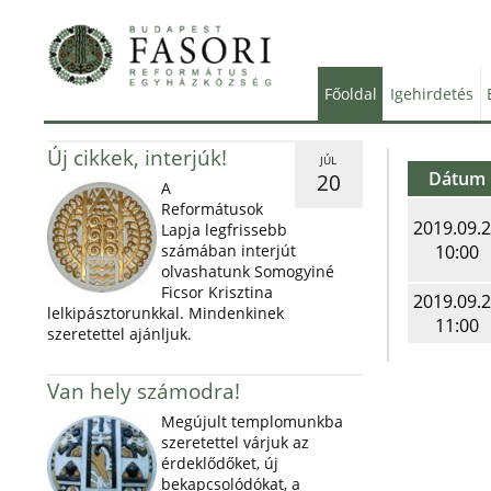
Főoldal
Igehirdetés
Új cikkek, interjúk!
JÚL
Dátum
20
A
Reformátusok
2019.09.
Lapja legfrissebb
számában interjút
10:00
olvashatunk Somogyiné
Ficsor Krisztina
2019.09.
lelkipásztorunkkal. Mindenkinek
11:00
szeretettel ajánljuk.
Van hely számodra!
Megújult templomunkba
szeretettel várjuk az
érdeklődőket, új
bekapcsolódókat, a