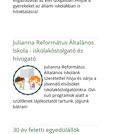
eligazodását az élet dolgaiban.Hívjuk a
gyerekeket az állami iskolákban is
hitoktatásra!
Julianna Református Általános
Iskola - iskolakóstolgató és
hívogató
Julianna Református
Általános Iskolánk
szeretettel hívja és várja a
jövendő elsősöket
iskolakóstolgatóinkra. Ovi-
suli programok alatt a
szülőknek tájékoztatót tartunk. Jöjjünk
bátran!
30 év feletti egyedülállók