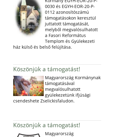
Kormány EGYH-EOR-20-P-
0030 és EGYH-EOR-20-P-
0112 azonosítószámú
támogatásokon keresztül
juttatott támogatását,
melyből megvalósulhatott
a Fasori Református
Templom és Gyülekezeti
ház külső és belső felújítása.
Köszönjük a támogatást!
Magyarország Kormánynak
támogatásával
megvalósulhatott
gyülekezetünk ifjúsági
csendeshete Zselickisfaludon.
Köszönjük a támogatást!
Magyarország