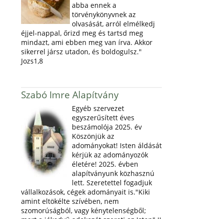
abba ennek a
törvénykönyvnek az
olvasását, arról elmélkedj
éjjel-nappal, őrizd meg és tartsd meg
mindazt, ami ebben meg van írva. Akkor
sikerrel jársz utadon, és boldogulsz."
Jozs1,8
Szabó Imre Alapítvány
Egyéb szervezet
egyszerűsített éves
beszámolója 2025. év
Köszönjük az
adományokat! Isten áldását
kérjük az adományozók
életére! 2025. évben
alapítványunk közhasznú
lett. Szeretettel fogadjuk
vállalkozások, cégek adományait is."Kiki
amint eltökélte szívében, nem
szomorúságból, vagy kénytelenségből;