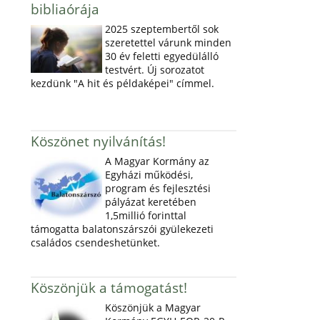
bibliaórája
2025 szeptembertől sok
szeretettel várunk minden
30 év feletti egyedülálló
testvért. Új sorozatot
kezdünk "A hit és példaképei" címmel.
Köszönet nyilvánítás!
A Magyar Kormány az
Egyházi működési,
program és fejlesztési
pályázat keretében
1,5millió forinttal
támogatta balatonszárszói gyülekezeti
családos csendeshetünket.
Köszönjük a támogatást!
Köszönjük a Magyar