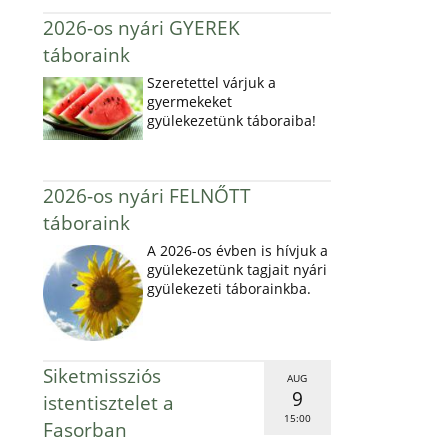
2026-os nyári GYEREK
táboraink
Szeretettel várjuk a
gyermekeket
gyülekezetünk táboraiba!
2026-os nyári FELNŐTT
táboraink
A 2026-os évben is hívjuk a
gyülekezetünk tagjait nyári
gyülekezeti táborainkba.
Siketmissziós
AUG
9
istentisztelet a
15:00
Fasorban