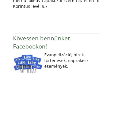
mert a jókedvű adakozót szereti az Isten" II
Korintus levél 9,7
Kövessen bennünket
Facebookon!
Evangelizáció, hírek,
történések, naprakész
események.