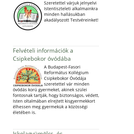
Szeretettel várjuk jelnyelvi
Istentiszteleti alkalmainkra
minden hallásukban
akadályozott Testvéreinket!
Felvételi információk a
Csipkebokor óvódába
A Budapest-Fasori
Református Kollégium
Csipkebokor Óvódája
szeretettel vár minden
óvódás korú gyermeket, akinek szülei
fontosnak tartják, hogy biztonságos, védett,
Isten oltalmában elrejtett kisgyermekkort
élhessen meg gyermekük a közösségi
életében is.
Iskolagyümölcs- és