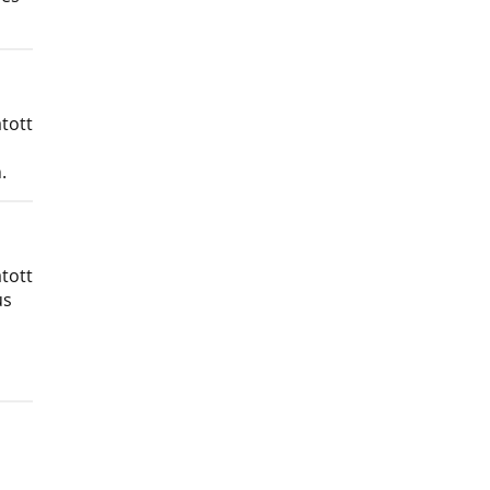
tott
.
tott
us