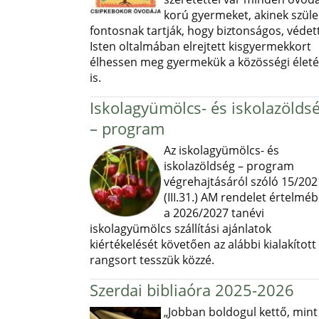
korú gyermeket, akinek szüle
fontosnak tartják, hogy biztonságos, védett
Isten oltalmában elrejtett kisgyermekkort
élhessen meg gyermekük a közösségi élet
is.
Iskolagyümölcs- és iskolazölds
– program
Az iskolagyümölcs- és
iskolazöldség – program
végrehajtásáról szóló 15/202
(III.31.) AM rendelet értelmé
a 2026/2027 tanévi
iskolagyümölcs szállítási ajánlatok
kiértékelését követően az alábbi kialakított
rangsort tesszük közzé.
Szerdai bibliaóra 2025-2026
„Jobban boldogul kettő, mint