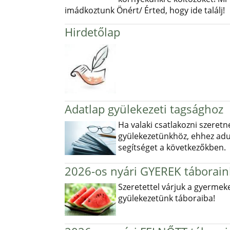
imádkoztunk Önért/ Érted, hogy ide találj!
Hirdetőlap
Adatlap gyülekezeti tagsághoz
Ha valaki csatlakozni szeretn
gyülekezetünkhöz, ehhez ad
segítséget a következőkben.
2026-os nyári GYEREK táborain
Szeretettel várjuk a gyermek
gyülekezetünk táboraiba!