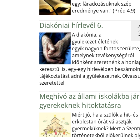
egy: fáradozásuknak szép
eredménye van.” (Préd 4,9)
Diakóniai hírlevél 6.
J
A diakónia, a
gyülekezet életének
egyik nagyon fontos területe
amelynek tevékenységéról
időnként szeretnénk a honl
keresztül is, egy-egy hirlevélben beszámoln
tájékoztatást adni a gyülekezetnek. Olvass
szeretettel!
Meghívó az állami iskolákba já
gyerekeknek hitoktatásra
Miért jó, ha a szülők a hit- és
erkölcstan órát választják
gyermeküknek? Mert a Szentí
történetekből előkerülnek ol