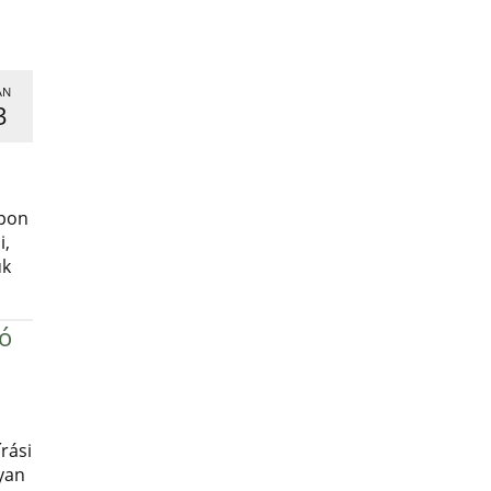
AN
3
,
apon
i,
uk
ró
rási
yan