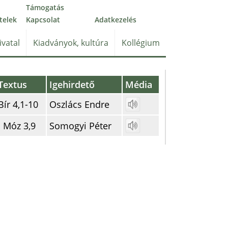
Támogatás
telek
Kapcsolat
Adatkezelés
ivatal
Kiadványok, kultúra
Kollégium
Textus
Igehirdető
Média
Bír 4,1-10
Oszlács Endre
I Móz 3,9
Somogyi Péter