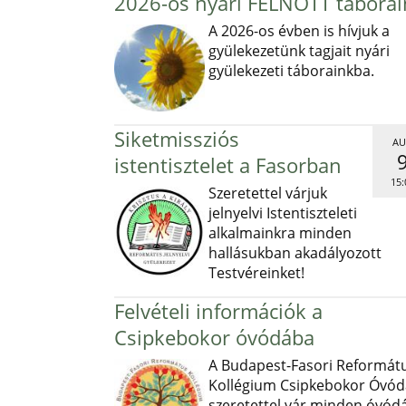
2026-os nyári FELNŐTT táborai
A 2026-os évben is hívjuk a
gyülekezetünk tagjait nyári
gyülekezeti táborainkba.
Siketmissziós
AU
istentisztelet a Fasorban
15:
Szeretettel várjuk
jelnyelvi Istentiszteleti
alkalmainkra minden
hallásukban akadályozott
Testvéreinket!
Felvételi információk a
Csipkebokor óvódába
A Budapest-Fasori Reformát
Kollégium Csipkebokor Óvód
szeretettel vár minden óvód