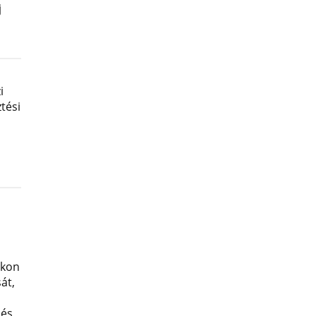
j
i
tési
okon
át,
 és