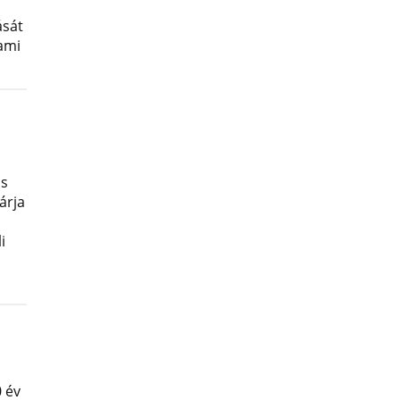
ását
lami
os
árja
i
 év