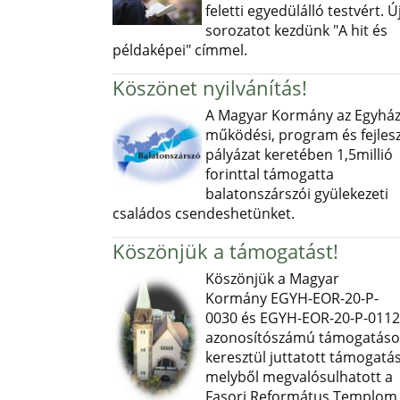
feletti egyedülálló testvért. Ú
sorozatot kezdünk "A hit és
példaképei" címmel.
Köszönet nyilvánítás!
A Magyar Kormány az Egyház
működési, program és fejlesz
pályázat keretében 1,5millió
forinttal támogatta
balatonszárszói gyülekezeti
családos csendeshetünket.
Köszönjük a támogatást!
Köszönjük a Magyar
Kormány EGYH-EOR-20-P-
0030 és EGYH-EOR-20-P-0112
azonosítószámú támogatás
keresztül juttatott támogatás
melyből megvalósulhatott a
Fasori Református Templom