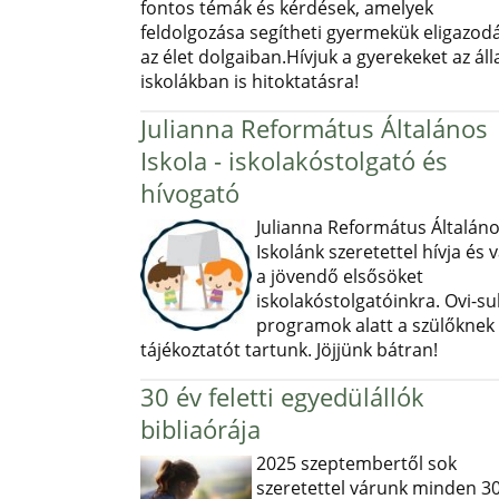
fontos témák és kérdések, amelyek
feldolgozása segítheti gyermekük eligazod
az élet dolgaiban.Hívjuk a gyerekeket az ál
iskolákban is hitoktatásra!
Julianna Református Általános
Iskola - iskolakóstolgató és
hívogató
Julianna Református Általán
Iskolánk szeretettel hívja és v
a jövendő elsősöket
iskolakóstolgatóinkra. Ovi-sul
programok alatt a szülőknek
tájékoztatót tartunk. Jöjjünk bátran!
30 év feletti egyedülállók
bibliaórája
2025 szeptembertől sok
szeretettel várunk minden 30