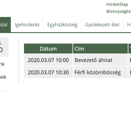
Hirdetőlap
Bizonyságté
ldal
Igehirdetés
Egyházközség
Gyülekezeti élet
H
L
Dátum
Cím
0
2020.03.07 10:00
Bevezető áhitat
nk
2020.03.07 10:30
Férfi közömbösség
nek