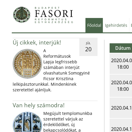
Főoldal
Igehirdetés
Új cikkek, interjúk!
JÚL
Dátum
20
A
Reformátusok
2020.04.
Lapja legfrissebb
18:00
számában interjút
olvashatunk Somogyiné
Ficsor Krisztina
2020.04.
lelkipásztorunkkal. Mindenkinek
18:00
szeretettel ajánljuk.
Van hely számodra!
2020.04.
Megújult templomunkba
szeretettel várjuk az
érdeklődőket, új
2020.04.
bekapcsolódókat, a