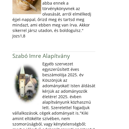
abba ennek a
törvénykönyvnek az
olvasását, arról elmélkedj
éjjel-nappal, őrizd meg és tartsd meg
mindazt, ami ebben meg van írva. Akkor
sikerrel jársz utadon, és boldogulsz."
Jozs1,8
Szabó Imre Alapítvány
Egyéb szervezet
egyszerűsített éves
beszámolója 2025. év
Köszönjük az
adományokat! Isten áldását
kérjük az adományozók
életére! 2025. évben
alapítványunk közhasznú
lett. Szeretettel fogadjuk
vállalkozások, cégek adományait is."Kiki
amint eltökélte szívében, nem
szomorúságból, vagy kénytelenségből;