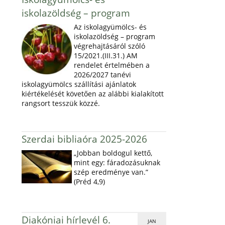
iskolazöldség – program
Az iskolagyümölcs- és
iskolazöldség – program
végrehajtásáról szóló
15/2021.(III.31.) AM
rendelet értelmében a
2026/2027 tanévi
iskolagyümölcs szállítási ajánlatok
kiértékelését követően az alábbi kialakított
rangsort tesszük közzé.
Szerdai bibliaóra 2025-2026
„Jobban boldogul kettő,
mint egy: fáradozásuknak
szép eredménye van.”
(Préd 4,9)
Diakóniai hírlevél 6.
JAN