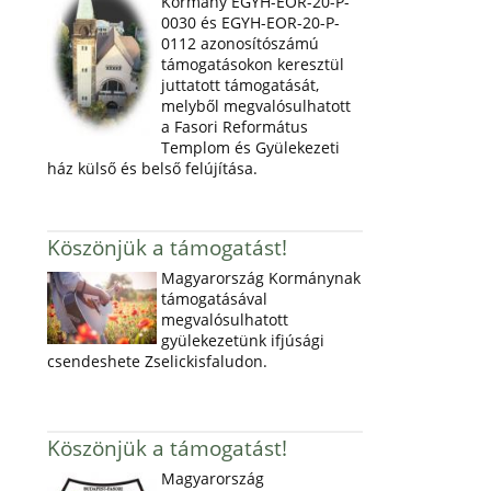
Kormány EGYH-EOR-20-P-
0030 és EGYH-EOR-20-P-
0112 azonosítószámú
támogatásokon keresztül
juttatott támogatását,
melyből megvalósulhatott
a Fasori Református
Templom és Gyülekezeti
ház külső és belső felújítása.
Köszönjük a támogatást!
Magyarország Kormánynak
támogatásával
megvalósulhatott
gyülekezetünk ifjúsági
csendeshete Zselickisfaludon.
Köszönjük a támogatást!
Magyarország