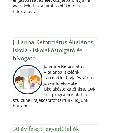
eligazodását az élet dolgaiban.Hívjuk a
gyerekeket az állami iskolákban is
hitoktatásra!
Julianna Református Általános
Iskola - iskolakóstolgató és
hívogató
Julianna Református
Általános Iskolánk
szeretettel hívja és várja a
jövendő elsősöket
iskolakóstolgatóinkra. Ovi-
suli programok alatt a
szülőknek tájékoztatót tartunk. Jöjjünk
bátran!
30 év feletti egyedülállók