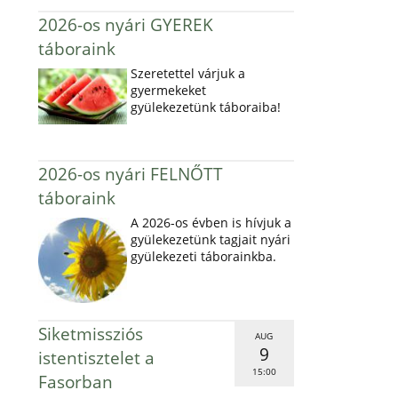
2026-os nyári GYEREK
táboraink
Szeretettel várjuk a
gyermekeket
gyülekezetünk táboraiba!
2026-os nyári FELNŐTT
táboraink
A 2026-os évben is hívjuk a
gyülekezetünk tagjait nyári
gyülekezeti táborainkba.
Siketmissziós
AUG
9
istentisztelet a
15:00
Fasorban