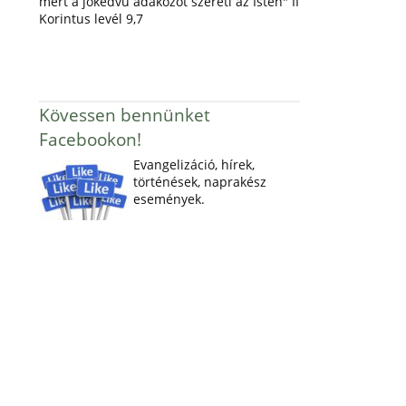
mert a jókedvű adakozót szereti az Isten" II
Korintus levél 9,7
Kövessen bennünket
Facebookon!
Evangelizáció, hírek,
történések, naprakész
események.