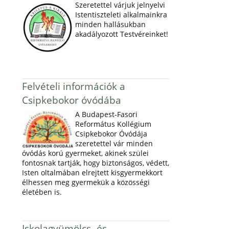
Szeretettel várjuk jelnyelvi
Istentiszteleti alkalmainkra
minden hallásukban
akadályozott Testvéreinket!
Felvételi információk a
Csipkebokor óvódába
A Budapest-Fasori
Református Kollégium
Csipkebokor Óvódája
szeretettel vár minden
óvódás korú gyermeket, akinek szülei
fontosnak tartják, hogy biztonságos, védett,
Isten oltalmában elrejtett kisgyermekkort
élhessen meg gyermekük a közösségi
életében is.
Iskolagyümölcs- és