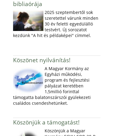
bibliaórája
2025 szeptembertől sok
szeretettel várunk minden
30 év feletti egyedülálló
testvért. Új sorozatot
kezdünk "A hit és példaképei" címmel.
Köszönet nyilvánítás!
A Magyar Kormány az
Egyházi működési,
program és fejlesztési
pályázat keretében
1,5millió forinttal
támogatta balatonszárszói gyülekezeti
családos csendeshetünket.
Köszönjük a támogatást!
Köszönjük a Magyar