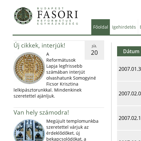
Főoldal
Igehirdetés
Új cikkek, interjúk!
JÚL
Dátum
20
A
Reformátusok
Lapja legfrissebb
2007.01.
számában interjút
olvashatunk Somogyiné
Ficsor Krisztina
lelkipásztorunkkal. Mindenkinek
2007.02.
szeretettel ajánljuk.
Van hely számodra!
2007.02.
Megújult templomunkba
szeretettel várjuk az
érdeklődőket, új
bekapcsolódókat, a