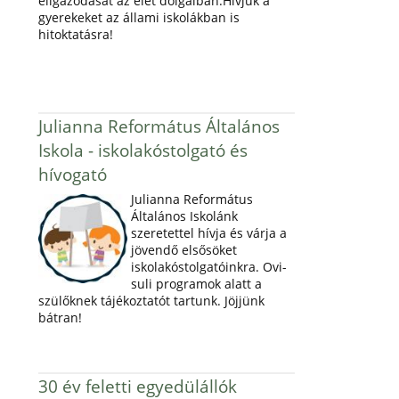
eligazodását az élet dolgaiban.Hívjuk a
gyerekeket az állami iskolákban is
hitoktatásra!
Julianna Református Általános
Iskola - iskolakóstolgató és
hívogató
Julianna Református
Általános Iskolánk
szeretettel hívja és várja a
jövendő elsősöket
iskolakóstolgatóinkra. Ovi-
suli programok alatt a
szülőknek tájékoztatót tartunk. Jöjjünk
bátran!
30 év feletti egyedülállók