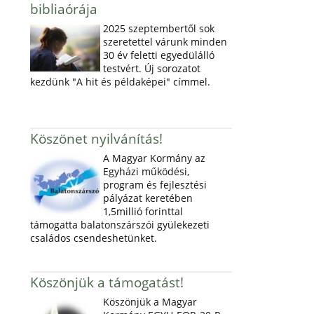
bibliaórája
2025 szeptembertől sok
szeretettel várunk minden
30 év feletti egyedülálló
testvért. Új sorozatot
kezdünk "A hit és példaképei" címmel.
Köszönet nyilvánítás!
A Magyar Kormány az
Egyházi működési,
program és fejlesztési
pályázat keretében
1,5millió forinttal
támogatta balatonszárszói gyülekezeti
családos csendeshetünket.
Köszönjük a támogatást!
Köszönjük a Magyar