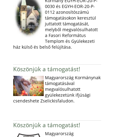
Kormány EGYH-EOR-20-P-
0030 és EGYH-EOR-20-P-
0112 azonosítószámú
támogatásokon keresztül
juttatott támogatását,
melyből megvalósulhatott
a Fasori Református
Templom és Gyülekezeti
ház külső és belső felújítása.
Köszönjük a támogatást!
Magyarország Kormánynak
támogatásával
megvalósulhatott
gyülekezetünk ifjúsági
csendeshete Zselickisfaludon.
Köszönjük a támogatást!
Magyarország