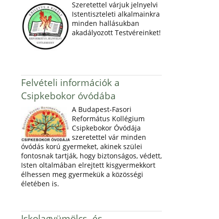
Szeretettel várjuk jelnyelvi
Istentiszteleti alkalmainkra
minden hallásukban
akadályozott Testvéreinket!
Felvételi információk a
Csipkebokor óvódába
A Budapest-Fasori
Református Kollégium
Csipkebokor Óvódája
szeretettel vár minden
óvódás korú gyermeket, akinek szülei
fontosnak tartják, hogy biztonságos, védett,
Isten oltalmában elrejtett kisgyermekkort
élhessen meg gyermekük a közösségi
életében is.
Iskolagyümölcs- és