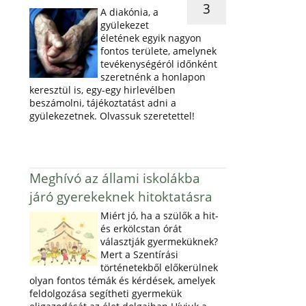
3
A diakónia, a
gyülekezet
életének egyik nagyon
fontos területe, amelynek
tevékenységéról időnként
szeretnénk a honlapon
keresztül is, egy-egy hirlevélben
beszámolni, tájékoztatást adni a
gyülekezetnek. Olvassuk szeretettel!
Meghívó az állami iskolákba
járó gyerekeknek hitoktatásra
Miért jó, ha a szülők a hit-
és erkölcstan órát
választják gyermeküknek?
Mert a Szentírási
történetekből előkerülnek
olyan fontos témák és kérdések, amelyek
feldolgozása segítheti gyermekük