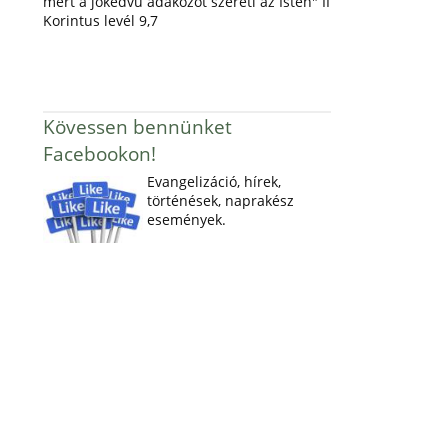
mert a jókedvű adakozót szereti az Isten" II
Korintus levél 9,7
Kövessen bennünket
Facebookon!
Evangelizáció, hírek,
történések, naprakész
események.