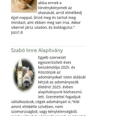
abba ennek a
törvénykönyvnek az
olvasását, arról elmélkedj
éjjel-nappal, őrizd meg és tartsd meg
mindazt, ami ebben meg van írva. Akkor
sikerrel jársz utadon, és boldogulsz."
Jozs1,8
Szabó Imre Alapítvány
Egyéb szervezet
egyszerűsített éves
beszámolója 2025. év
Köszönjük az
adományokat! Isten áldását
kérjük az adományozók
életére! 2025. évben
alapítványunk közhasznú
lett. Szeretettel fogadjuk
vállalkozások, cégek adományait is."Kiki
amint eltökélte szívében, nem
szomorúságból, vagy kénytelenségből;