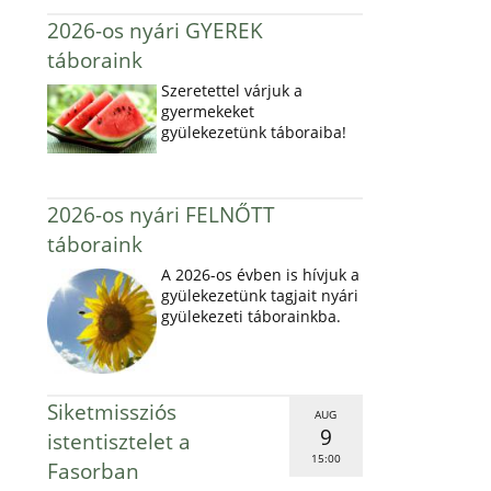
2026-os nyári GYEREK
táboraink
Szeretettel várjuk a
gyermekeket
gyülekezetünk táboraiba!
2026-os nyári FELNŐTT
táboraink
A 2026-os évben is hívjuk a
gyülekezetünk tagjait nyári
gyülekezeti táborainkba.
Siketmissziós
AUG
9
istentisztelet a
15:00
Fasorban