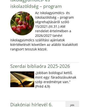
iskolazöldség – program
Az iskolagyümölcs- és
iskolazöldség – program
végrehajtásáról szóló
15/2021.(III.31.) AM
rendelet értelmében a
2026/2027 tanévi
iskolagyümölcs szállítási ajánlatok
kiértékelését követően az alábbi kialakított
rangsort tesszük közzé.
Szerdai bibliaóra 2025-2026
„Jobban boldogul kettő,
mint egy: fáradozásuknak
szép eredménye van.”
(Préd 4,9)
Diakóniai hírlevél 6.
JAN