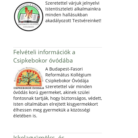
Szeretettel várjuk jelnyelvi
Istentiszteleti alkalmainkra
minden hallásukban
akadályozott Testvéreinket!
Felvételi információk a
Csipkebokor óvódába
A Budapest-Fasori
Református Kollégium
Csipkebokor Óvódája
szeretettel vár minden
óvódás korú gyermeket, akinek szülei
fontosnak tartják, hogy biztonságos, védett,
Isten oltalmában elrejtett kisgyermekkort
élhessen meg gyermekük a közösségi
életében is.
Iskolagyümölcs- és