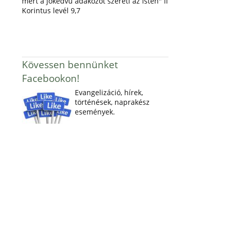
mert a jókedvű adakozót szereti az Isten" II
Korintus levél 9,7
Kövessen bennünket
Facebookon!
Evangelizáció, hírek,
történések, naprakész
események.