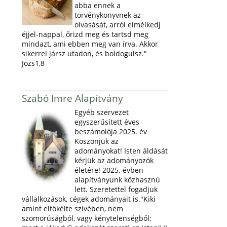
abba ennek a
törvénykönyvnek az
olvasását, arról elmélkedj
éjjel-nappal, őrizd meg és tartsd meg
mindazt, ami ebben meg van írva. Akkor
sikerrel jársz utadon, és boldogulsz."
Jozs1,8
Szabó Imre Alapítvány
Egyéb szervezet
egyszerűsített éves
beszámolója 2025. év
Köszönjük az
adományokat! Isten áldását
kérjük az adományozók
életére! 2025. évben
alapítványunk közhasznú
lett. Szeretettel fogadjuk
vállalkozások, cégek adományait is."Kiki
amint eltökélte szívében, nem
szomorúságból, vagy kénytelenségből;