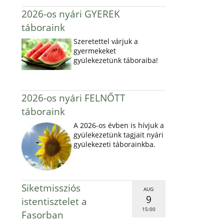
2026-os nyári GYEREK
táboraink
Szeretettel várjuk a
gyermekeket
gyülekezetünk táboraiba!
2026-os nyári FELNŐTT
táboraink
A 2026-os évben is hívjuk a
gyülekezetünk tagjait nyári
gyülekezeti táborainkba.
Siketmissziós
AUG
9
istentisztelet a
15:00
Fasorban