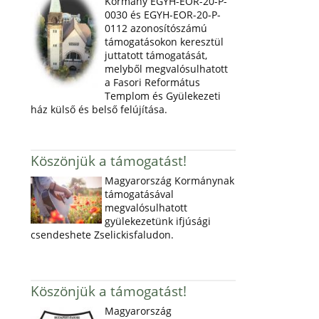
Kormány EGYH-EOR-20-P-
0030 és EGYH-EOR-20-P-
0112 azonosítószámú
támogatásokon keresztül
juttatott támogatását,
melyből megvalósulhatott
a Fasori Református
Templom és Gyülekezeti
ház külső és belső felújítása.
Köszönjük a támogatást!
Magyarország Kormánynak
támogatásával
megvalósulhatott
gyülekezetünk ifjúsági
csendeshete Zselickisfaludon.
Köszönjük a támogatást!
Magyarország