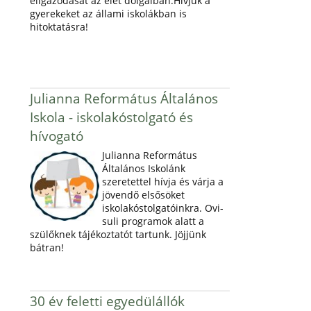
eligazodását az élet dolgaiban.Hívjuk a
gyerekeket az állami iskolákban is
hitoktatásra!
Julianna Református Általános
Iskola - iskolakóstolgató és
hívogató
Julianna Református
Általános Iskolánk
szeretettel hívja és várja a
jövendő elsősöket
iskolakóstolgatóinkra. Ovi-
suli programok alatt a
szülőknek tájékoztatót tartunk. Jöjjünk
bátran!
30 év feletti egyedülállók