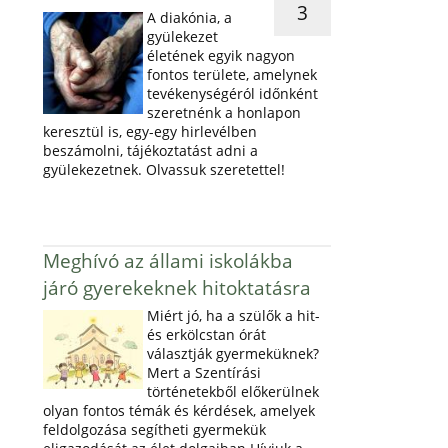
3
A diakónia, a
gyülekezet
életének egyik nagyon
fontos területe, amelynek
tevékenységéról időnként
szeretnénk a honlapon
keresztül is, egy-egy hirlevélben
beszámolni, tájékoztatást adni a
gyülekezetnek. Olvassuk szeretettel!
Meghívó az állami iskolákba
járó gyerekeknek hitoktatásra
Miért jó, ha a szülők a hit-
és erkölcstan órát
választják gyermeküknek?
Mert a Szentírási
történetekből előkerülnek
olyan fontos témák és kérdések, amelyek
feldolgozása segítheti gyermekük