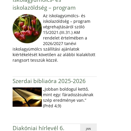
iskolazöldség – program
Az iskolagyümölcs- és
iskolazöldség – program
végrehajtásáról szóló
15/2021.(III.31.) AM
rendelet értelmében a
2026/2027 tanévi
iskolagyümölcs szállítási ajánlatok
kiértékelését követően az alábbi kialakított
rangsort tesszük közzé.
Szerdai bibliaóra 2025-2026
„Jobban boldogul kettő,
mint egy: fáradozásuknak
szép eredménye van.”
(Préd 4,9)
Diakóniai hírlevél 6.
JAN