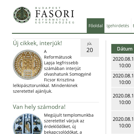
Főoldal
Igehirdetés
Új cikkek, interjúk!
JÚL
Dátum
20
A
Reformátusok
2020.08.
Lapja legfrissebb
10:00
számában interjút
olvashatunk Somogyiné
2020.08.
Ficsor Krisztina
10:00
lelkipásztorunkkal. Mindenkinek
szeretettel ajánljuk.
2020.08.
10:00
Van hely számodra!
Megújult templomunkba
2020.08.
szeretettel várjuk az
10:00
érdeklődőket, új
bekapcsolódókat, a