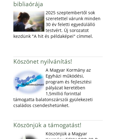
bibliaórája
2025 szeptembertől sok
szeretettel várunk minden
30 év feletti egyedülálló
testvért. Új sorozatot
kezdünk "A hit és példaképei" címmel.
Köszönet nyilvánítás!
A Magyar Kormány az
Egyházi működési,
program és fejlesztési
pályázat keretében
1,5millió forinttal
támogatta balatonszárszói gyülekezeti
családos csendeshetünket.
Köszönjük a támogatást!
Köszönjük a Magyar