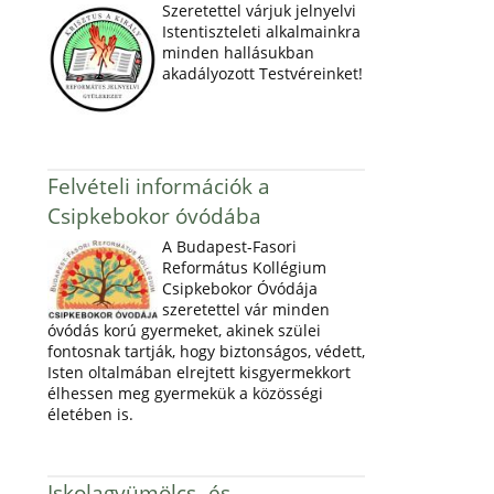
Szeretettel várjuk jelnyelvi
Istentiszteleti alkalmainkra
minden hallásukban
akadályozott Testvéreinket!
Felvételi információk a
Csipkebokor óvódába
A Budapest-Fasori
Református Kollégium
Csipkebokor Óvódája
szeretettel vár minden
óvódás korú gyermeket, akinek szülei
fontosnak tartják, hogy biztonságos, védett,
Isten oltalmában elrejtett kisgyermekkort
élhessen meg gyermekük a közösségi
életében is.
Iskolagyümölcs- és