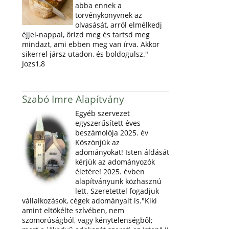
abba ennek a
törvénykönyvnek az
olvasását, arról elmélkedj
éjjel-nappal, őrizd meg és tartsd meg
mindazt, ami ebben meg van írva. Akkor
sikerrel jársz utadon, és boldogulsz."
Jozs1,8
Szabó Imre Alapítvány
Egyéb szervezet
egyszerűsített éves
beszámolója 2025. év
Köszönjük az
adományokat! Isten áldását
kérjük az adományozók
életére! 2025. évben
alapítványunk közhasznú
lett. Szeretettel fogadjuk
vállalkozások, cégek adományait is."Kiki
amint eltökélte szívében, nem
szomorúságból, vagy kénytelenségből;