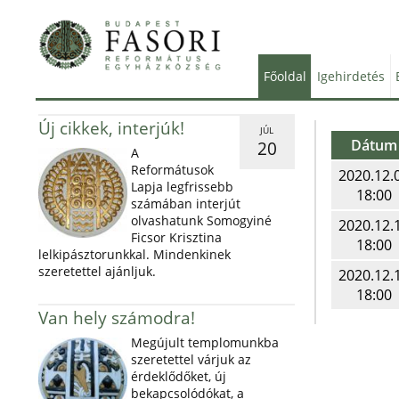
Főoldal
Igehirdetés
Új cikkek, interjúk!
JÚL
Dátum
20
A
Reformátusok
2020.12.
Lapja legfrissebb
18:00
számában interjút
olvashatunk Somogyiné
2020.12.
Ficsor Krisztina
18:00
lelkipásztorunkkal. Mindenkinek
szeretettel ajánljuk.
2020.12.
18:00
Van hely számodra!
Megújult templomunkba
szeretettel várjuk az
érdeklődőket, új
bekapcsolódókat, a