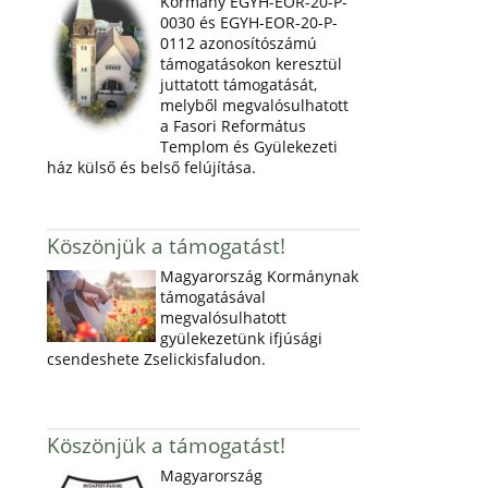
Kormány EGYH-EOR-20-P-
0030 és EGYH-EOR-20-P-
0112 azonosítószámú
támogatásokon keresztül
juttatott támogatását,
melyből megvalósulhatott
a Fasori Református
Templom és Gyülekezeti
ház külső és belső felújítása.
Köszönjük a támogatást!
Magyarország Kormánynak
támogatásával
megvalósulhatott
gyülekezetünk ifjúsági
csendeshete Zselickisfaludon.
Köszönjük a támogatást!
Magyarország