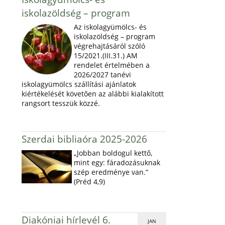
iskolazöldség – program
Az iskolagyümölcs- és
iskolazöldség – program
végrehajtásáról szóló
15/2021.(III.31.) AM
rendelet értelmében a
2026/2027 tanévi
iskolagyümölcs szállítási ajánlatok
kiértékelését követően az alábbi kialakított
rangsort tesszük közzé.
Szerdai bibliaóra 2025-2026
„Jobban boldogul kettő,
mint egy: fáradozásuknak
szép eredménye van.”
(Préd 4,9)
Diakóniai hírlevél 6.
JAN