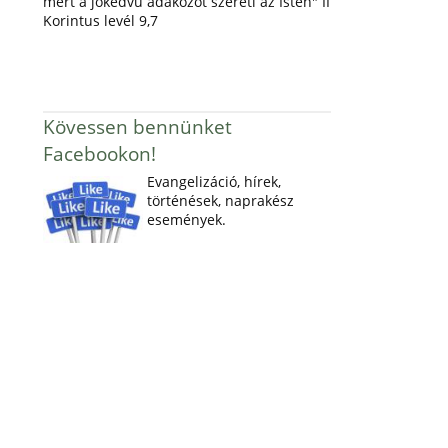
mert a jókedvű adakozót szereti az Isten" II
Korintus levél 9,7
Kövessen bennünket
Facebookon!
Evangelizáció, hírek,
történések, naprakész
események.