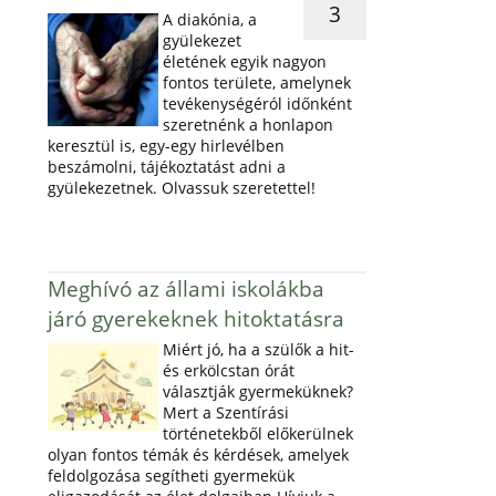
3
A diakónia, a
gyülekezet
életének egyik nagyon
fontos területe, amelynek
tevékenységéról időnként
szeretnénk a honlapon
keresztül is, egy-egy hirlevélben
beszámolni, tájékoztatást adni a
gyülekezetnek. Olvassuk szeretettel!
Meghívó az állami iskolákba
járó gyerekeknek hitoktatásra
Miért jó, ha a szülők a hit-
és erkölcstan órát
választják gyermeküknek?
Mert a Szentírási
történetekből előkerülnek
olyan fontos témák és kérdések, amelyek
feldolgozása segítheti gyermekük