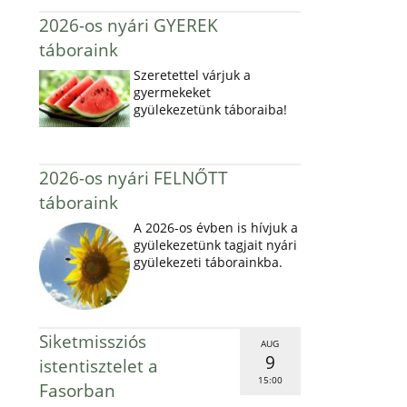
2026-os nyári GYEREK
táboraink
Szeretettel várjuk a
gyermekeket
gyülekezetünk táboraiba!
2026-os nyári FELNŐTT
táboraink
A 2026-os évben is hívjuk a
gyülekezetünk tagjait nyári
gyülekezeti táborainkba.
Siketmissziós
AUG
9
istentisztelet a
15:00
Fasorban