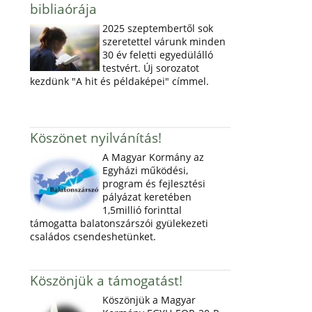
bibliaórája
2025 szeptembertől sok
szeretettel várunk minden
30 év feletti egyedülálló
testvért. Új sorozatot
kezdünk "A hit és példaképei" címmel.
Köszönet nyilvánítás!
A Magyar Kormány az
Egyházi működési,
program és fejlesztési
pályázat keretében
1,5millió forinttal
támogatta balatonszárszói gyülekezeti
családos csendeshetünket.
Köszönjük a támogatást!
Köszönjük a Magyar