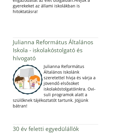
eligazodását az élet dolgaiban.Hívjuk a
gyerekeket az állami iskolákban is
hitoktatásra!
Julianna Református Általános
Iskola - iskolakóstolgató és
hívogató
Julianna Református
Általános Iskolánk
szeretettel hívja és várja a
jövendő elsősöket
iskolakóstolgatóinkra. Ovi-
suli programok alatt a
szülőknek tájékoztatót tartunk. Jöjjünk
bátran!
30 év feletti egyedülállók