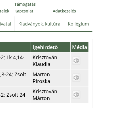
Támogatás
telek
Kapcsolat
Adatkezelés
ivatal
Kiadványok, kultúra
Kollégium
Igehirdető
Média
-2; Lk 4,14-
Krisztován
Klaudia
,8-24; Zsolt
Marton
Piroska
Krisztován
-2; Zsolt 24
Márton