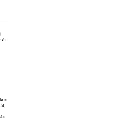
j
i
tési
okon
át,
 és