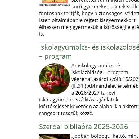
korú gyermeket, akinek szüle
fontosnak tartják, hogy biztonságos, védett
Isten oltalmában elrejtett kisgyermekkort
élhessen meg gyermekük a közösségi élet
is.
Iskolagyümölcs- és iskolazölds
– program
Az iskolagyümölcs- és
iskolazöldség – program
végrehajtásáról szóló 15/202
(III.31.) AM rendelet értelmé
a 2026/2027 tanévi
iskolagyümölcs szállítási ajánlatok
kiértékelését követően az alábbi kialakított
rangsort tesszük közzé.
Szerdai bibliaóra 2025-2026
„Jobban boldogul kettő, mint