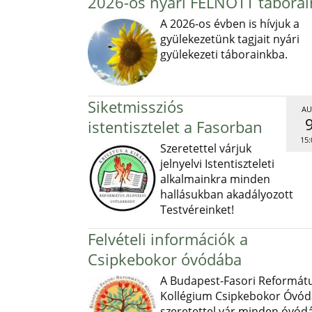
2026-os nyári FELNŐTT táborai
A 2026-os évben is hívjuk a
gyülekezetünk tagjait nyári
gyülekezeti táborainkba.
Siketmissziós
AU
istentisztelet a Fasorban
15:
Szeretettel várjuk
jelnyelvi Istentiszteleti
alkalmainkra minden
hallásukban akadályozott
Testvéreinket!
Felvételi információk a
Csipkebokor óvódába
A Budapest-Fasori Reformát
Kollégium Csipkebokor Óvód
szeretettel vár minden óvód