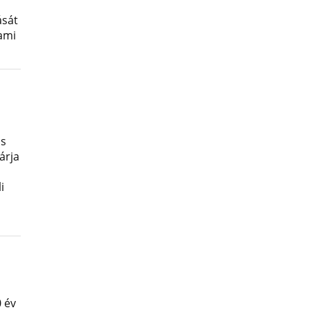
ását
lami
os
árja
i
 év