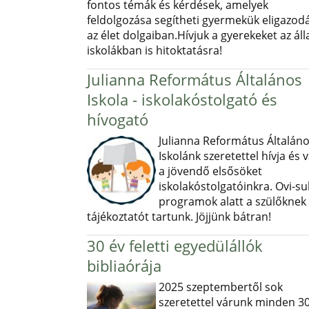
fontos témák és kérdések, amelyek
feldolgozása segítheti gyermekük eligazod
az élet dolgaiban.Hívjuk a gyerekeket az ál
iskolákban is hitoktatásra!
Julianna Református Általános
Iskola - iskolakóstolgató és
hívogató
Julianna Református Általán
Iskolánk szeretettel hívja és v
a jövendő elsősöket
iskolakóstolgatóinkra. Ovi-sul
programok alatt a szülőknek
tájékoztatót tartunk. Jöjjünk bátran!
30 év feletti egyedülállók
bibliaórája
2025 szeptembertől sok
szeretettel várunk minden 30