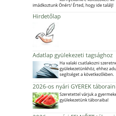
imádkoztunk Önért/ Érted, hogy ide találj!
Hirdetőlap
Adatlap gyülekezeti tagsághoz
Ha valaki csatlakozni szeretn
gyülekezetünkhöz, ehhez ad
segítséget a következőkben.
2026-os nyári GYEREK táborain
Szeretettel várjuk a gyermek
gyülekezetünk táboraiba!