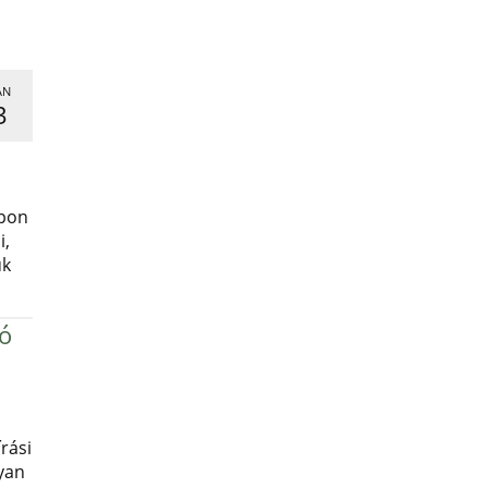
AN
3
,
apon
i,
uk
ró
rási
yan