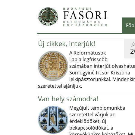
Főo
Új cikkek, interjúk!
JÚ
2
A Reformátusok
Lapja legfrissebb
számában interjút olvashatu
Somogyiné Ficsor Krisztina
lelkipásztorunkkal. Mindenki
szeretettel ajánljuk.
Van hely számodra!
Megújult templomunkba
szeretettel várjuk az
érdeklődőket, új
bekapcsolódókat, a
környékünkre költözőket! Mi