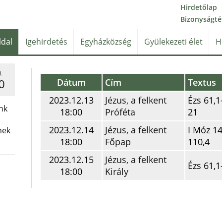
Hirdetőlap
Bizonyságté
ldal
Igehirdetés
Egyházközség
Gyülekezeti élet
H
L
Dátum
Cím
Textus
0
2023.12.13
Jézus, a felkent
Ézs 61,1
nk
18:00
Próféta
21
2023.12.14
Jézus, a felkent
I Móz 14
nek
18:00
Főpap
110,4
2023.12.15
Jézus, a felkent
Ézs 61,1
18:00
Király