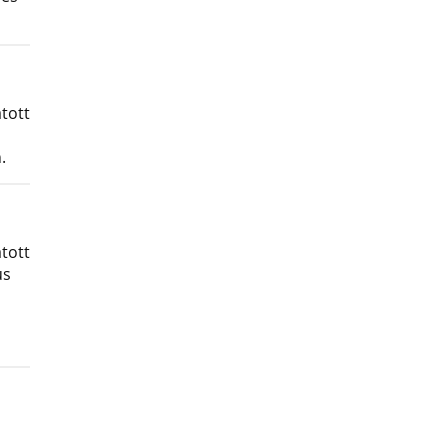
tott
.
tott
us