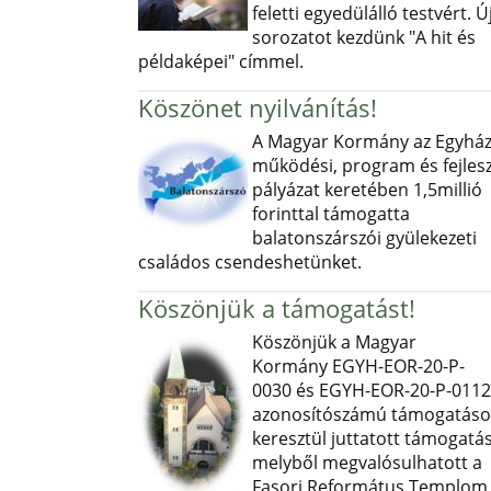
feletti egyedülálló testvért. Ú
sorozatot kezdünk "A hit és
példaképei" címmel.
Köszönet nyilvánítás!
A Magyar Kormány az Egyház
működési, program és fejlesz
pályázat keretében 1,5millió
forinttal támogatta
balatonszárszói gyülekezeti
családos csendeshetünket.
Köszönjük a támogatást!
Köszönjük a Magyar
Kormány EGYH-EOR-20-P-
0030 és EGYH-EOR-20-P-0112
azonosítószámú támogatás
keresztül juttatott támogatás
melyből megvalósulhatott a
Fasori Református Templom