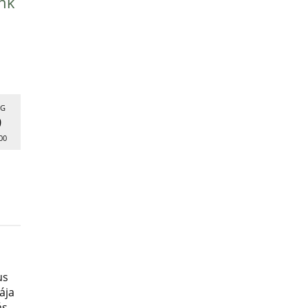
nk
G
9
00
us
ája
ás