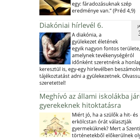
egy: fáradozásuknak szép
eredménye van.” (Préd 4,9)
Diakóniai hírlevél 6.
J
A diakónia, a
gyülekezet életének
egyik nagyon fontos területe
amelynek tevékenységéról
időnként szeretnénk a honl
keresztül is, egy-egy hirlevélben beszámoln
tájékoztatást adni a gyülekezetnek. Olvass
szeretettel!
Meghívó az állami iskolákba já
gyerekeknek hitoktatásra
Miért jó, ha a szülők a hit- és
erkölcstan órát választják
gyermeküknek? Mert a Szentí
történetekből előkerülnek ol