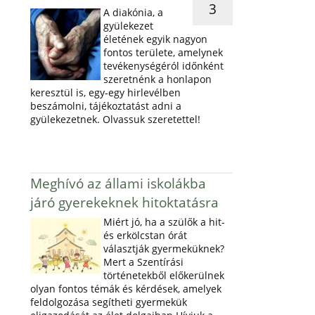
3
A diakónia, a
gyülekezet
életének egyik nagyon
fontos területe, amelynek
tevékenységéról időnként
szeretnénk a honlapon
keresztül is, egy-egy hirlevélben
beszámolni, tájékoztatást adni a
gyülekezetnek. Olvassuk szeretettel!
Meghívó az állami iskolákba
járó gyerekeknek hitoktatásra
Miért jó, ha a szülők a hit-
és erkölcstan órát
választják gyermeküknek?
Mert a Szentírási
történetekből előkerülnek
olyan fontos témák és kérdések, amelyek
feldolgozása segítheti gyermekük