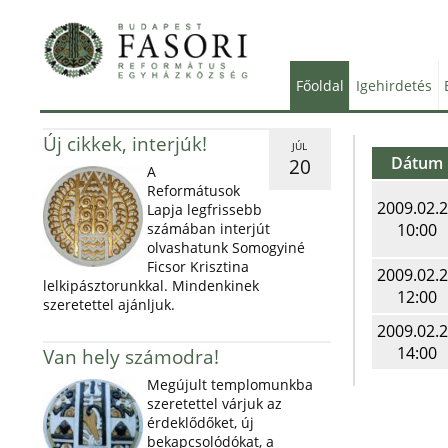
Főoldal
Igehirdetés
Új cikkek, interjúk!
JÚL
Dátum
20
A
Reformátusok
2009.02.
Lapja legfrissebb
számában interjút
10:00
olvashatunk Somogyiné
Ficsor Krisztina
2009.02.
lelkipásztorunkkal. Mindenkinek
12:00
szeretettel ajánljuk.
2009.02.
14:00
Van hely számodra!
Megújult templomunkba
szeretettel várjuk az
érdeklődőket, új
bekapcsolódókat, a