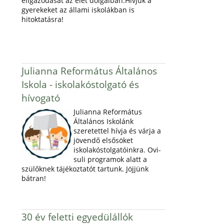
eligazodását az élet dolgaiban.Hívjuk a
gyerekeket az állami iskolákban is
hitoktatásra!
Julianna Református Általános
Iskola - iskolakóstolgató és
hívogató
Julianna Református
Általános Iskolánk
szeretettel hívja és várja a
jövendő elsősöket
iskolakóstolgatóinkra. Ovi-
suli programok alatt a
szülőknek tájékoztatót tartunk. Jöjjünk
bátran!
30 év feletti egyedülállók