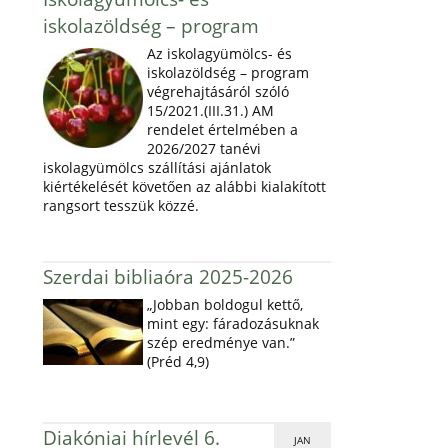
iskolazöldség – program
Az iskolagyümölcs- és
iskolazöldség – program
végrehajtásáról szóló
15/2021.(III.31.) AM
rendelet értelmében a
2026/2027 tanévi
iskolagyümölcs szállítási ajánlatok
kiértékelését követően az alábbi kialakított
rangsort tesszük közzé.
Szerdai bibliaóra 2025-2026
„Jobban boldogul kettő,
mint egy: fáradozásuknak
szép eredménye van.”
(Préd 4,9)
Diakóniai hírlevél 6.
JAN