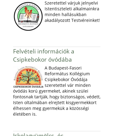
Szeretettel várjuk jelnyelvi
Istentiszteleti alkalmainkra
minden hallásukban
akadályozott Testvéreinket!
Felvételi információk a
Csipkebokor óvódába
A Budapest-Fasori
Református Kollégium
Csipkebokor Óvódája
szeretettel vár minden
óvódás korú gyermeket, akinek szülei
fontosnak tartják, hogy biztonságos, védett,
Isten oltalmában elrejtett kisgyermekkort
élhessen meg gyermekük a közösségi
életében is.
Iskolagyümölcs- és