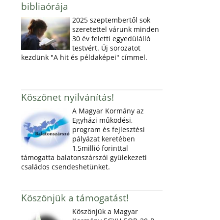
bibliaórája
2025 szeptembertől sok
szeretettel várunk minden
30 év feletti egyedülálló
testvért. Új sorozatot
kezdünk "A hit és példaképei" címmel.
Köszönet nyilvánítás!
A Magyar Kormány az
Egyházi működési,
program és fejlesztési
pályázat keretében
1,5millió forinttal
támogatta balatonszárszói gyülekezeti
családos csendeshetünket.
Köszönjük a támogatást!
Köszönjük a Magyar