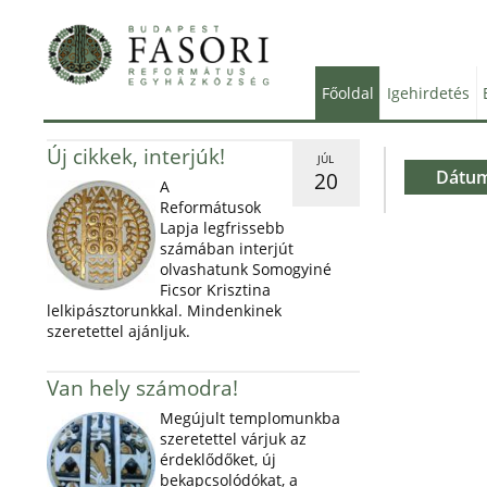
Főoldal
Igehirdetés
Új cikkek, interjúk!
JÚL
Dátu
20
A
Reformátusok
Lapja legfrissebb
számában interjút
olvashatunk Somogyiné
Ficsor Krisztina
lelkipásztorunkkal. Mindenkinek
szeretettel ajánljuk.
Van hely számodra!
Megújult templomunkba
szeretettel várjuk az
érdeklődőket, új
bekapcsolódókat, a