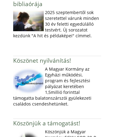
bibliaórája
2025 szeptembertől sok
szeretettel várunk minden
30 év feletti egyedülálló
testvért. Új sorozatot
kezdünk "A hit és példaképei" címmel.
Köszönet nyilvánítás!
A Magyar Kormány az
Egyházi működési,
program és fejlesztési
pályázat keretében
1,5millió forinttal
támogatta balatonszárszói gyülekezeti
családos csendeshetünket.
Köszönjük a támogatást!
Köszönjük a Magyar