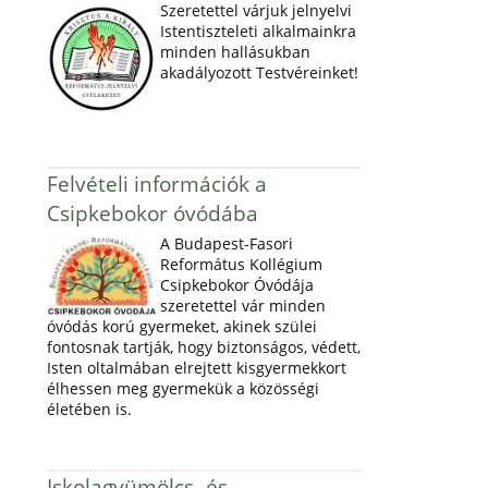
Szeretettel várjuk jelnyelvi
Istentiszteleti alkalmainkra
minden hallásukban
akadályozott Testvéreinket!
Felvételi információk a
Csipkebokor óvódába
A Budapest-Fasori
Református Kollégium
Csipkebokor Óvódája
szeretettel vár minden
óvódás korú gyermeket, akinek szülei
fontosnak tartják, hogy biztonságos, védett,
Isten oltalmában elrejtett kisgyermekkort
élhessen meg gyermekük a közösségi
életében is.
Iskolagyümölcs- és