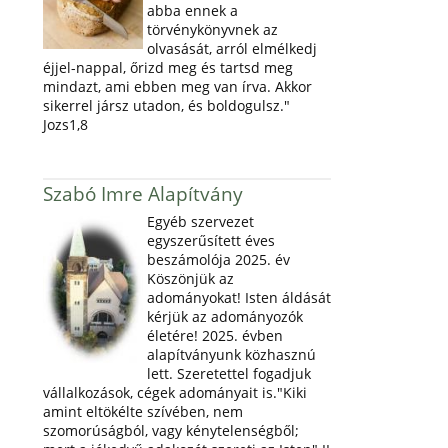
abba ennek a
törvénykönyvnek az
olvasását, arról elmélkedj
éjjel-nappal, őrizd meg és tartsd meg
mindazt, ami ebben meg van írva. Akkor
sikerrel jársz utadon, és boldogulsz."
Jozs1,8
Szabó Imre Alapítvány
Egyéb szervezet
egyszerűsített éves
beszámolója 2025. év
Köszönjük az
adományokat! Isten áldását
kérjük az adományozók
életére! 2025. évben
alapítványunk közhasznú
lett. Szeretettel fogadjuk
vállalkozások, cégek adományait is."Kiki
amint eltökélte szívében, nem
szomorúságból, vagy kénytelenségből;