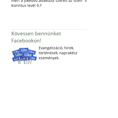
mert a jókedvű adakozót szereti az Isten" II
Korintus levél 9,7
Kövessen bennünket
Facebookon!
Evangelizáció, hírek,
történések, naprakész
események.