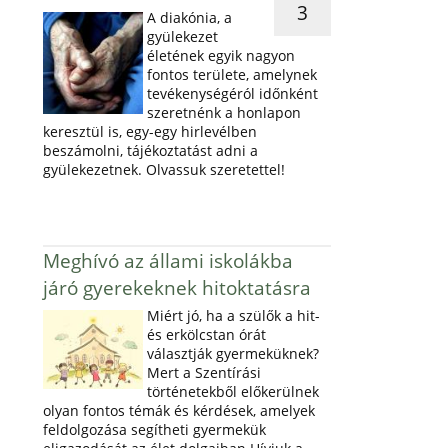
3
A diakónia, a
gyülekezet
életének egyik nagyon
fontos területe, amelynek
tevékenységéról időnként
szeretnénk a honlapon
keresztül is, egy-egy hirlevélben
beszámolni, tájékoztatást adni a
gyülekezetnek. Olvassuk szeretettel!
Meghívó az állami iskolákba
járó gyerekeknek hitoktatásra
Miért jó, ha a szülők a hit-
és erkölcstan órát
választják gyermeküknek?
Mert a Szentírási
történetekből előkerülnek
olyan fontos témák és kérdések, amelyek
feldolgozása segítheti gyermekük