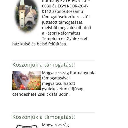
Kormány EGYH-EOR-20-P-
0030 és EGYH-EOR-20-P-
0112 azonosítószámú
támogatásokon keresztül
juttatott támogatását,
melyből megvalósulhatott
a Fasori Református
Templom és Gyülekezeti
ház külső és belső felújítása.
Köszönjük a támogatást!
Magyarország Kormánynak
támogatásával
megvalósulhatott
gyülekezetünk ifjúsági
csendeshete Zselickisfaludon.
Köszönjük a támogatást!
Magyarország