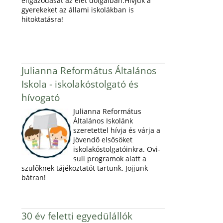
eligazodását az élet dolgaiban.Hívjuk a
gyerekeket az állami iskolákban is
hitoktatásra!
Julianna Református Általános
Iskola - iskolakóstolgató és
hívogató
Julianna Református
Általános Iskolánk
szeretettel hívja és várja a
jövendő elsősöket
iskolakóstolgatóinkra. Ovi-
suli programok alatt a
szülőknek tájékoztatót tartunk. Jöjjünk
bátran!
30 év feletti egyedülállók