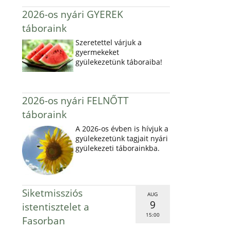
2026-os nyári GYEREK
táboraink
Szeretettel várjuk a
gyermekeket
gyülekezetünk táboraiba!
2026-os nyári FELNŐTT
táboraink
A 2026-os évben is hívjuk a
gyülekezetünk tagjait nyári
gyülekezeti táborainkba.
Siketmissziós
AUG
9
istentisztelet a
15:00
Fasorban