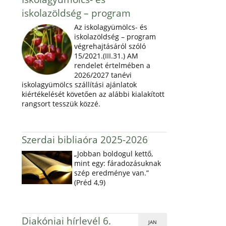
iskolazöldség – program
Az iskolagyümölcs- és
iskolazöldség – program
végrehajtásáról szóló
15/2021.(III.31.) AM
rendelet értelmében a
2026/2027 tanévi
iskolagyümölcs szállítási ajánlatok
kiértékelését követően az alábbi kialakított
rangsort tesszük közzé.
Szerdai bibliaóra 2025-2026
„Jobban boldogul kettő,
mint egy: fáradozásuknak
szép eredménye van.”
(Préd 4,9)
Diakóniai hírlevél 6.
JAN