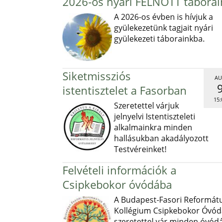
2026-os nyári FELNŐTT táborai
A 2026-os évben is hívjuk a
gyülekezetünk tagjait nyári
gyülekezeti táborainkba.
Siketmissziós
AU
istentisztelet a Fasorban
15:
Szeretettel várjuk
jelnyelvi Istentiszteleti
alkalmainkra minden
hallásukban akadályozott
Testvéreinket!
Felvételi információk a
Csipkebokor óvódába
A Budapest-Fasori Reformát
Kollégium Csipkebokor Óvód
szeretettel vár minden óvód