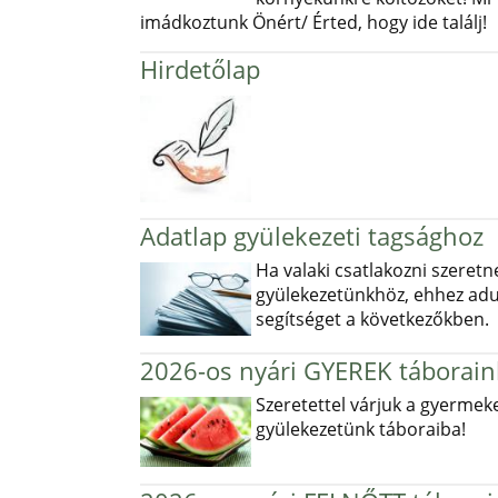
imádkoztunk Önért/ Érted, hogy ide találj!
Hirdetőlap
Adatlap gyülekezeti tagsághoz
Ha valaki csatlakozni szeretn
gyülekezetünkhöz, ehhez ad
segítséget a következőkben.
2026-os nyári GYEREK táborain
Szeretettel várjuk a gyermek
gyülekezetünk táboraiba!