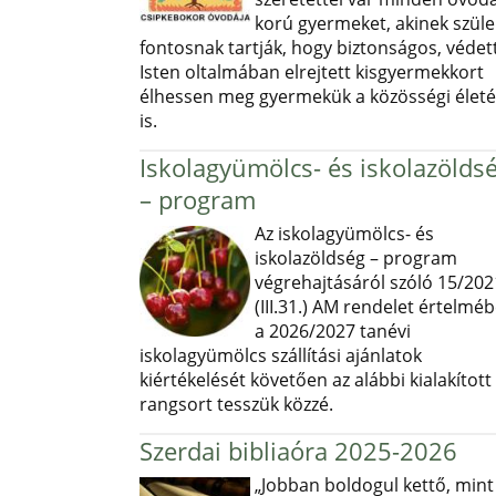
korú gyermeket, akinek szüle
fontosnak tartják, hogy biztonságos, védett
Isten oltalmában elrejtett kisgyermekkort
élhessen meg gyermekük a közösségi élet
is.
Iskolagyümölcs- és iskolazölds
– program
Az iskolagyümölcs- és
iskolazöldség – program
végrehajtásáról szóló 15/202
(III.31.) AM rendelet értelmé
a 2026/2027 tanévi
iskolagyümölcs szállítási ajánlatok
kiértékelését követően az alábbi kialakított
rangsort tesszük közzé.
Szerdai bibliaóra 2025-2026
„Jobban boldogul kettő, mint