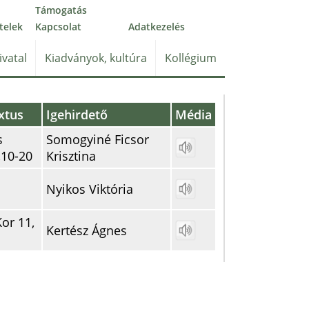
Támogatás
telek
Kapcsolat
Adatkezelés
ivatal
Kiadványok, kultúra
Kollégium
xtus
Igehirdető
Média
s
Somogyiné Ficsor
,10-20
Krisztina
Nyikos Viktória
Kor 11,
Kertész Ágnes