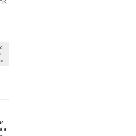
nk
G
9
00
us
ája
ás