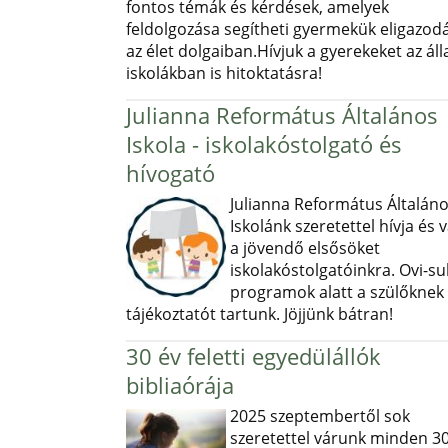
fontos témák és kérdések, amelyek
feldolgozása segítheti gyermekük eligazod
az élet dolgaiban.Hívjuk a gyerekeket az ál
iskolákban is hitoktatásra!
Julianna Református Általános
Iskola - iskolakóstolgató és
hívogató
Julianna Református Általán
Iskolánk szeretettel hívja és v
a jövendő elsősöket
iskolakóstolgatóinkra. Ovi-sul
programok alatt a szülőknek
tájékoztatót tartunk. Jöjjünk bátran!
30 év feletti egyedülállók
bibliaórája
2025 szeptembertől sok
szeretettel várunk minden 30