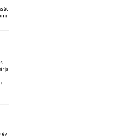
ását
lami
os
árja
i
 év