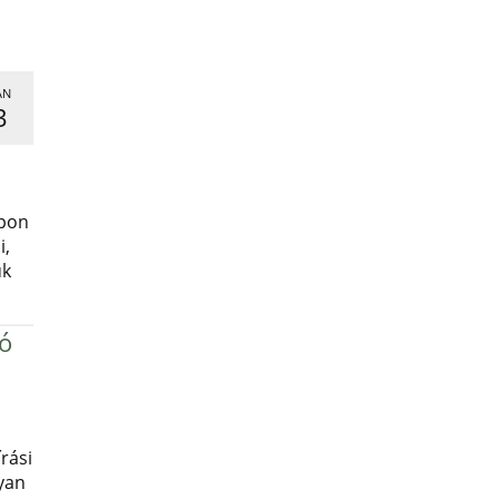
AN
3
,
apon
i,
uk
ró
rási
yan