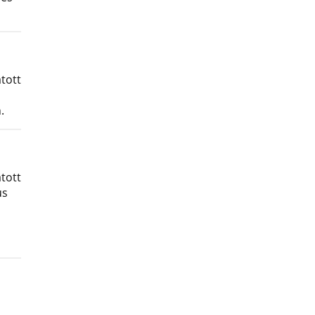
tott
.
tott
us