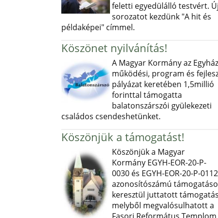
feletti egyedülálló testvért. Ú
sorozatot kezdünk "A hit és
példaképei" címmel.
Köszönet nyilvánítás!
A Magyar Kormány az Egyház
működési, program és fejlesz
pályázat keretében 1,5millió
forinttal támogatta
balatonszárszói gyülekezeti
családos csendeshetünket.
Köszönjük a támogatást!
Köszönjük a Magyar
Kormány EGYH-EOR-20-P-
0030 és EGYH-EOR-20-P-0112
azonosítószámú támogatás
keresztül juttatott támogatás
melyből megvalósulhatott a
Fasori Református Templom