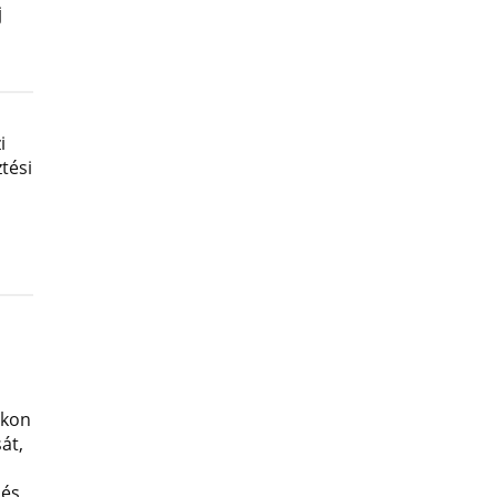
j
i
tési
okon
át,
 és