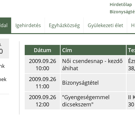
Hirdetőlap
Bizonyságté
ldal
Igehirdetés
Egyházközség
Gyülekezeti élet
H
L
Dátum
Cím
Te
0
2009.09.26
Női csendesnap - kezdő
Éz
nk
10:00
áhihat
38
2009.09.26
nek
Bizonyságtétel
11:00
2009.09.26
"Gyengeségemmel
II 
12:00
dicsekszem"
30