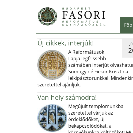
Főo
Új cikkek, interjúk!
JÚ
2
A Reformátusok
Lapja legfrissebb
számában interjút olvashatu
Somogyiné Ficsor Krisztina
lelkipásztorunkkal. Mindenki
szeretettel ajánljuk.
Van hely számodra!
Megújult templomunkba
szeretettel várjuk az
érdeklődőket, új
bekapcsolódókat, a
környékünkre költözőket! Mi