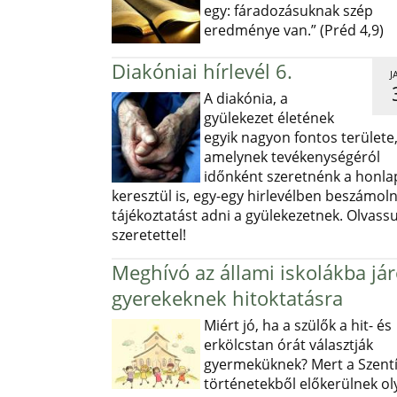
egy: fáradozásuknak szép
eredménye van.” (Préd 4,9)
Diakóniai hírlevél 6.
J
A diakónia, a
gyülekezet életének
egyik nagyon fontos területe
amelynek tevékenységéról
időnként szeretnénk a honl
keresztül is, egy-egy hirlevélben beszámoln
tájékoztatást adni a gyülekezetnek. Olvass
szeretettel!
Meghívó az állami iskolákba já
gyerekeknek hitoktatásra
Miért jó, ha a szülők a hit- és
erkölcstan órát választják
gyermeküknek? Mert a Szentí
történetekből előkerülnek ol