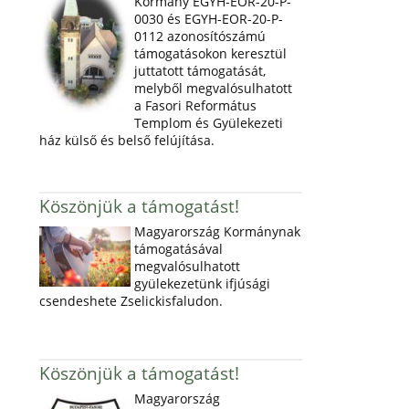
Kormány EGYH-EOR-20-P-
0030 és EGYH-EOR-20-P-
0112 azonosítószámú
támogatásokon keresztül
juttatott támogatását,
melyből megvalósulhatott
a Fasori Református
Templom és Gyülekezeti
ház külső és belső felújítása.
Köszönjük a támogatást!
Magyarország Kormánynak
támogatásával
megvalósulhatott
gyülekezetünk ifjúsági
csendeshete Zselickisfaludon.
Köszönjük a támogatást!
Magyarország