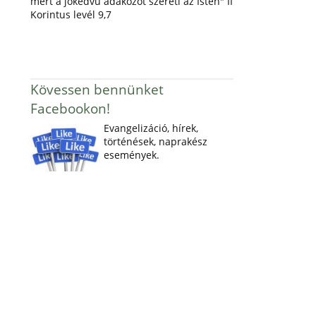
mert a jókedvű adakozót szereti az Isten" II
Korintus levél 9,7
Kövessen bennünket
Facebookon!
Evangelizáció, hírek,
történések, naprakész
események.