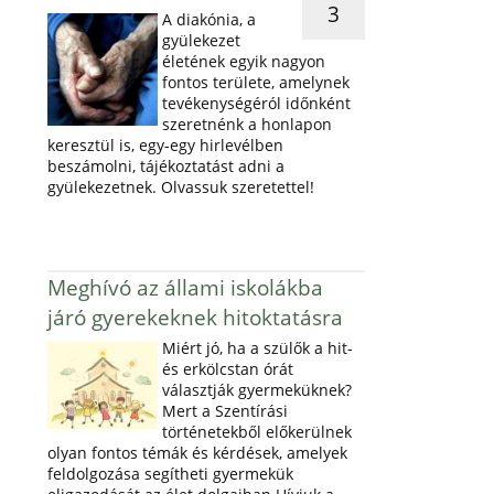
3
A diakónia, a
gyülekezet
életének egyik nagyon
fontos területe, amelynek
tevékenységéról időnként
szeretnénk a honlapon
keresztül is, egy-egy hirlevélben
beszámolni, tájékoztatást adni a
gyülekezetnek. Olvassuk szeretettel!
Meghívó az állami iskolákba
járó gyerekeknek hitoktatásra
Miért jó, ha a szülők a hit-
és erkölcstan órát
választják gyermeküknek?
Mert a Szentírási
történetekből előkerülnek
olyan fontos témák és kérdések, amelyek
feldolgozása segítheti gyermekük