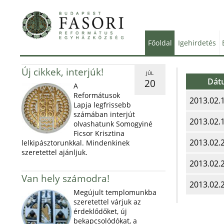
Főoldal
Igehirdetés
Új cikkek, interjúk!
JÚL
Dát
20
A
Reformátusok
2013.02.
Lapja legfrissebb
számában interjút
2013.02.
olvashatunk Somogyiné
Ficsor Krisztina
2013.02.
lelkipásztorunkkal. Mindenkinek
szeretettel ajánljuk.
2013.02.
Van hely számodra!
2013.02.
Megújult templomunkba
szeretettel várjuk az
érdeklődőket, új
bekapcsolódókat, a