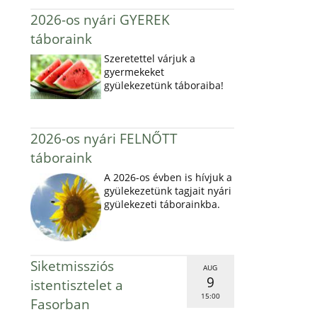
2026-os nyári GYEREK
táboraink
Szeretettel várjuk a
gyermekeket
gyülekezetünk táboraiba!
2026-os nyári FELNŐTT
táboraink
A 2026-os évben is hívjuk a
gyülekezetünk tagjait nyári
gyülekezeti táborainkba.
Siketmissziós
AUG
9
istentisztelet a
15:00
Fasorban