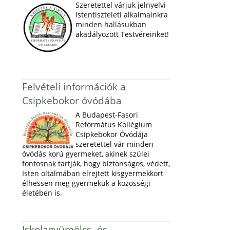
Szeretettel várjuk jelnyelvi
Istentiszteleti alkalmainkra
minden hallásukban
akadályozott Testvéreinket!
Felvételi információk a
Csipkebokor óvódába
A Budapest-Fasori
Református Kollégium
Csipkebokor Óvódája
szeretettel vár minden
óvódás korú gyermeket, akinek szülei
fontosnak tartják, hogy biztonságos, védett,
Isten oltalmában elrejtett kisgyermekkort
élhessen meg gyermekük a közösségi
életében is.
Iskolagyümölcs- és