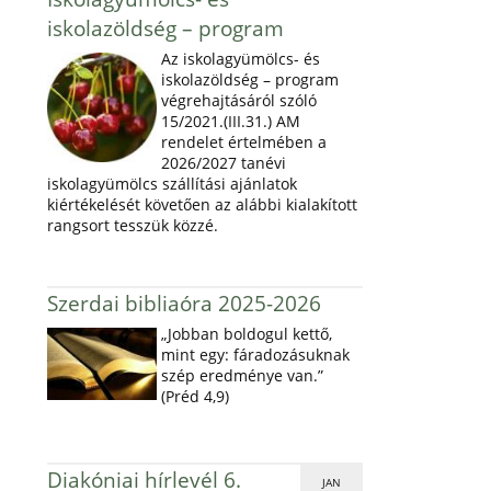
iskolazöldség – program
Az iskolagyümölcs- és
iskolazöldség – program
végrehajtásáról szóló
15/2021.(III.31.) AM
rendelet értelmében a
2026/2027 tanévi
iskolagyümölcs szállítási ajánlatok
kiértékelését követően az alábbi kialakított
rangsort tesszük közzé.
Szerdai bibliaóra 2025-2026
„Jobban boldogul kettő,
mint egy: fáradozásuknak
szép eredménye van.”
(Préd 4,9)
Diakóniai hírlevél 6.
JAN