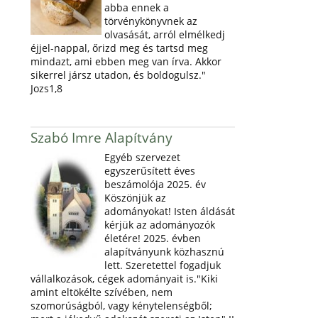
abba ennek a
törvénykönyvnek az
olvasását, arról elmélkedj
éjjel-nappal, őrizd meg és tartsd meg
mindazt, ami ebben meg van írva. Akkor
sikerrel jársz utadon, és boldogulsz."
Jozs1,8
Szabó Imre Alapítvány
Egyéb szervezet
egyszerűsített éves
beszámolója 2025. év
Köszönjük az
adományokat! Isten áldását
kérjük az adományozók
életére! 2025. évben
alapítványunk közhasznú
lett. Szeretettel fogadjuk
vállalkozások, cégek adományait is."Kiki
amint eltökélte szívében, nem
szomorúságból, vagy kénytelenségből;