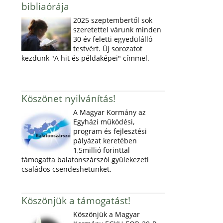
bibliaórája
2025 szeptembertől sok
szeretettel várunk minden
30 év feletti egyedülálló
testvért. Új sorozatot
kezdünk "A hit és példaképei" címmel.
Köszönet nyilvánítás!
A Magyar Kormány az
Egyházi működési,
program és fejlesztési
pályázat keretében
1,5millió forinttal
támogatta balatonszárszói gyülekezeti
családos csendeshetünket.
Köszönjük a támogatást!
Köszönjük a Magyar