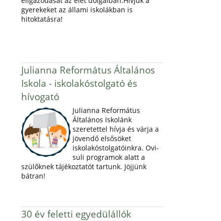
eligazodását az élet dolgaiban.Hívjuk a
gyerekeket az állami iskolákban is
hitoktatásra!
Julianna Református Általános
Iskola - iskolakóstolgató és
hívogató
Julianna Református
Általános Iskolánk
szeretettel hívja és várja a
jövendő elsősöket
iskolakóstolgatóinkra. Ovi-
suli programok alatt a
szülőknek tájékoztatót tartunk. Jöjjünk
bátran!
30 év feletti egyedülállók