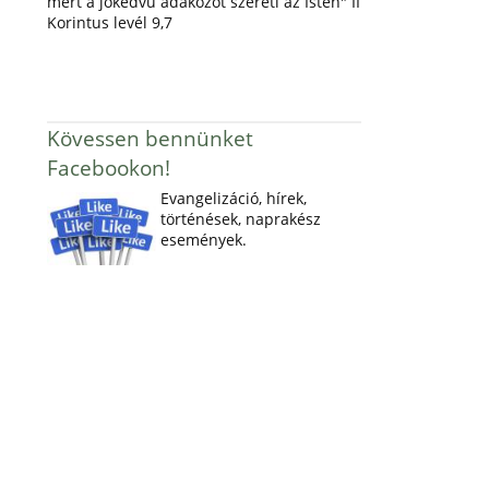
mert a jókedvű adakozót szereti az Isten" II
Korintus levél 9,7
Kövessen bennünket
Facebookon!
Evangelizáció, hírek,
történések, naprakész
események.