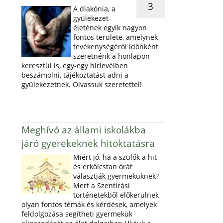
3
A diakónia, a
gyülekezet
életének egyik nagyon
fontos területe, amelynek
tevékenységéról időnként
szeretnénk a honlapon
keresztül is, egy-egy hirlevélben
beszámolni, tájékoztatást adni a
gyülekezetnek. Olvassuk szeretettel!
Meghívó az állami iskolákba
járó gyerekeknek hitoktatásra
Miért jó, ha a szülők a hit-
és erkölcstan órát
választják gyermeküknek?
Mert a Szentírási
történetekből előkerülnek
olyan fontos témák és kérdések, amelyek
feldolgozása segítheti gyermekük