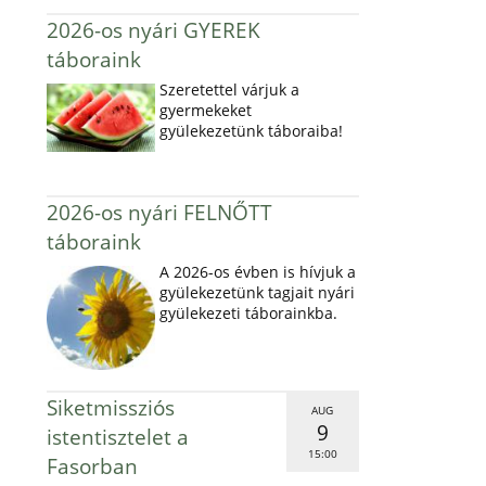
2026-os nyári GYEREK
táboraink
Szeretettel várjuk a
gyermekeket
gyülekezetünk táboraiba!
2026-os nyári FELNŐTT
táboraink
A 2026-os évben is hívjuk a
gyülekezetünk tagjait nyári
gyülekezeti táborainkba.
Siketmissziós
AUG
9
istentisztelet a
15:00
Fasorban