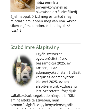
abba ennek a
törvénykönyvnek az
olvasását, arról elmélkedj
éjjel-nappal, őrizd meg és tartsd meg
mindazt, ami ebben meg van írva. Akkor
sikerrel jársz utadon, és boldogulsz."
Jozs1,8
Szabó Imre Alapítvány
Egyéb szervezet
egyszerűsített éves
beszámolója 2025. év
Köszönjük az
adományokat! Isten áldását
kérjük az adományozók
életére! 2025. évben
alapítványunk közhasznú
lett. Szeretettel fogadjuk
vállalkozások, cégek adományait is."Kiki
amint eltökélte szívében, nem
szomorúságból, vagy kénytelenségből;