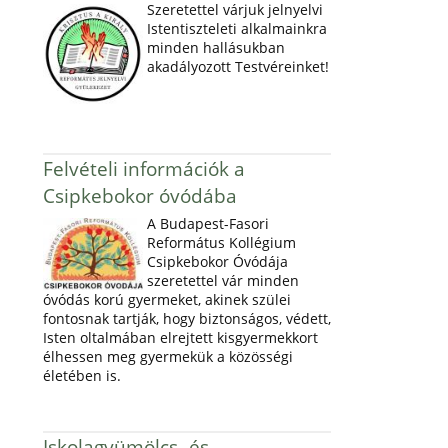
Szeretettel várjuk jelnyelvi
Istentiszteleti alkalmainkra
minden hallásukban
akadályozott Testvéreinket!
Felvételi információk a
Csipkebokor óvódába
A Budapest-Fasori
Református Kollégium
Csipkebokor Óvódája
szeretettel vár minden
óvódás korú gyermeket, akinek szülei
fontosnak tartják, hogy biztonságos, védett,
Isten oltalmában elrejtett kisgyermekkort
élhessen meg gyermekük a közösségi
életében is.
Iskolagyümölcs- és