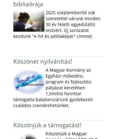
bibliaórája
2025 szeptembertől sok
szeretettel várunk minden
30 év feletti egyedülálló
testvért. Új sorozatot
kezdünk "A hit és példaképei" címmel.
Köszönet nyilvánítás!
A Magyar Kormány az
Egyházi működési,
program és fejlesztési
pályázat keretében
1,5millió forinttal
támogatta balatonszárszói gyülekezeti
családos csendeshetünket.
Köszönjük a támogatást!
Köszönjük a Magyar