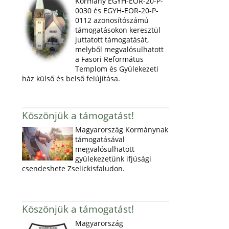
Kormány EGYH-EOR-20-P-
0030 és EGYH-EOR-20-P-
0112 azonosítószámú
támogatásokon keresztül
juttatott támogatását,
melyből megvalósulhatott
a Fasori Református
Templom és Gyülekezeti
ház külső és belső felújítása.
Köszönjük a támogatást!
Magyarország Kormánynak
támogatásával
megvalósulhatott
gyülekezetünk ifjúsági
csendeshete Zselickisfaludon.
Köszönjük a támogatást!
Magyarország