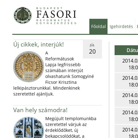
Főoldal
Igehirdetés
Új cikkek, interjúk!
JÚL
Dát
20
A
Reformátusok
2014.0
Lapja legfrissebb
18:
számában interjút
olvashatunk Somogyiné
2014.0
Ficsor Krisztina
18:
lelkipásztorunkkal. Mindenkinek
szeretettel ajánljuk.
2014.0
18:
Van hely számodra!
2014.0
Megújult templomunkba
18:
szeretettel várjuk az
2014.0
érdeklődőket, új
bekapcsolódókat, a
18: