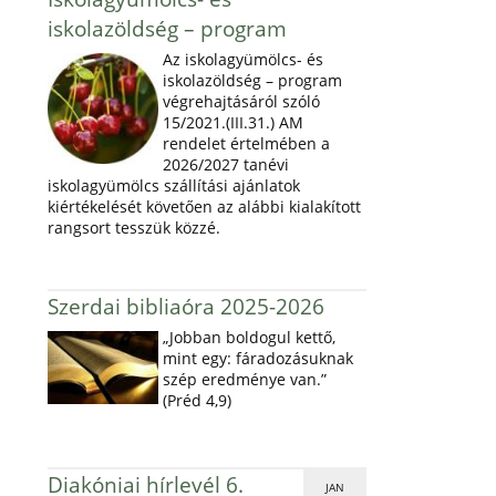
iskolazöldség – program
Az iskolagyümölcs- és
iskolazöldség – program
végrehajtásáról szóló
15/2021.(III.31.) AM
rendelet értelmében a
2026/2027 tanévi
iskolagyümölcs szállítási ajánlatok
kiértékelését követően az alábbi kialakított
rangsort tesszük közzé.
Szerdai bibliaóra 2025-2026
„Jobban boldogul kettő,
mint egy: fáradozásuknak
szép eredménye van.”
(Préd 4,9)
Diakóniai hírlevél 6.
JAN