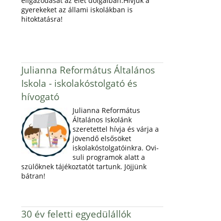
eligazodását az élet dolgaiban.Hívjuk a
gyerekeket az állami iskolákban is
hitoktatásra!
Julianna Református Általános
Iskola - iskolakóstolgató és
hívogató
Julianna Református
Általános Iskolánk
szeretettel hívja és várja a
jövendő elsősöket
iskolakóstolgatóinkra. Ovi-
suli programok alatt a
szülőknek tájékoztatót tartunk. Jöjjünk
bátran!
30 év feletti egyedülállók