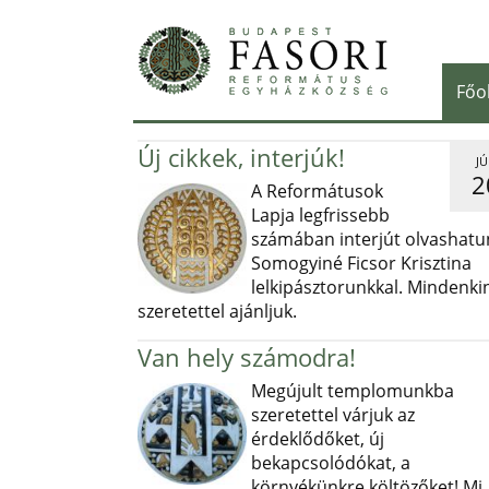
Főo
Új cikkek, interjúk!
JÚ
2
A Reformátusok
Lapja legfrissebb
számában interjút olvashatu
Somogyiné Ficsor Krisztina
lelkipásztorunkkal. Mindenki
szeretettel ajánljuk.
Van hely számodra!
Megújult templomunkba
szeretettel várjuk az
érdeklődőket, új
bekapcsolódókat, a
környékünkre költözőket! Mi