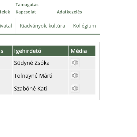
Támogatás
telek
Kapcsolat
Adatkezelés
ivatal
Kiadványok, kultúra
Kollégium
us
Igehirdető
Média
Südyné Zsóka
Tolnayné Márti
Szabóné Kati