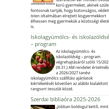
korú gyermeket, akinek szüle
fontosnak tartják, hogy biztonságos, védett
Isten oltalmában elrejtett kisgyermekkort
élhessen meg gyermekük a közösségi élet
is.
Iskolagyümölcs- és iskolazölds
– program
Az iskolagyümölcs- és
iskolazöldség – program
végrehajtásáról szóló 15/202
(III.31.) AM rendelet értelmé
a 2026/2027 tanévi
iskolagyümölcs szállítási ajánlatok
kiértékelését követően az alábbi kialakított
rangsort tesszük közzé.
Szerdai bibliaóra 2025-2026
„Jobban boldogul kettő, mint