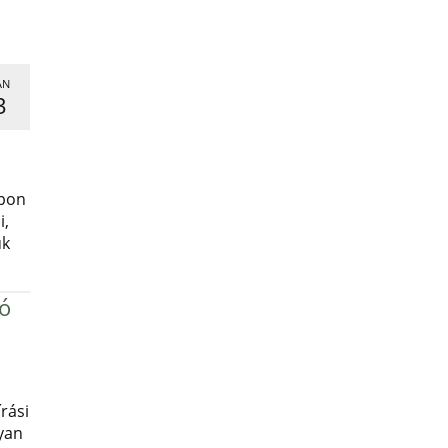
AN
3
,
apon
i,
uk
ró
rási
yan