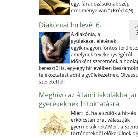
egy: fáradozásuknak szép
eredménye van.” (Préd 4,9)
Diakóniai hírlevél 6.
J
A diakónia, a
gyülekezet életének
egyik nagyon fontos területe
amelynek tevékenységéról
időnként szeretnénk a honl
keresztül is, egy-egy hirlevélben beszámoln
tájékoztatást adni a gyülekezetnek. Olvass
szeretettel!
Meghívó az állami iskolákba já
gyerekeknek hitoktatásra
Miért jó, ha a szülők a hit- és
erkölcstan órát választják
gyermeküknek? Mert a Szentí
történetekből előkerülnek ol