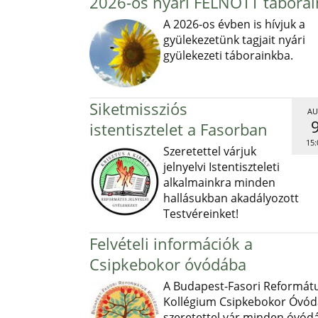
2026-os nyári FELNŐTT táborai
A 2026-os évben is hívjuk a
gyülekezetünk tagjait nyári
gyülekezeti táborainkba.
Siketmissziós
AU
istentisztelet a Fasorban
15:
Szeretettel várjuk
jelnyelvi Istentiszteleti
alkalmainkra minden
hallásukban akadályozott
Testvéreinket!
Felvételi információk a
Csipkebokor óvódába
A Budapest-Fasori Reformát
Kollégium Csipkebokor Óvód
szeretettel vár minden óvód