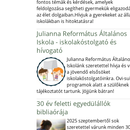
fontos témák és kérdések, amelyek
feldolgozása segítheti gyermekük eligazod
az élet dolgaiban.Hívjuk a gyerekeket az ál
iskolákban is hitoktatásra!
Julianna Református Általános
Iskola - iskolakóstolgató és
hívogató
Julianna Református Általán
Iskolánk szeretettel hívja és v
a jövendő elsősöket
iskolakóstolgatóinkra. Ovi-sul
programok alatt a szülőknek
tájékoztatót tartunk. Jöjjünk bátran!
30 év feletti egyedülállók
bibliaórája
2025 szeptembertől sok
szeretettel várunk minden 30