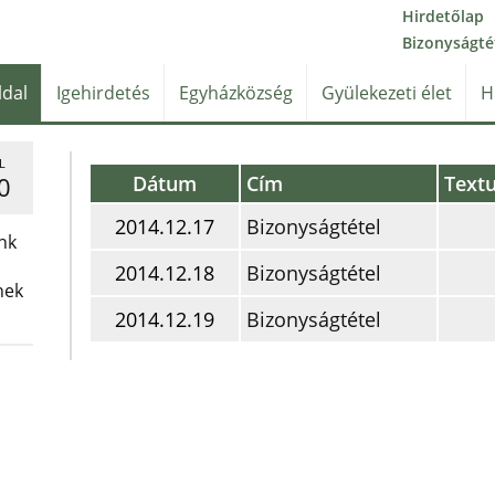
Hirdetőlap
Bizonyságté
ldal
Igehirdetés
Egyházközség
Gyülekezeti élet
H
L
Dátum
Cím
Text
0
2014.12.17
Bizonyságtétel
nk
2014.12.18
Bizonyságtétel
nek
2014.12.19
Bizonyságtétel