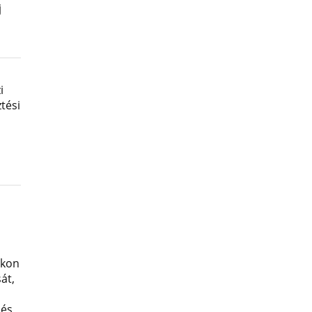
j
i
tési
okon
át,
 és