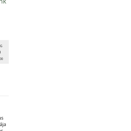
nk
G
9
00
us
ája
ás