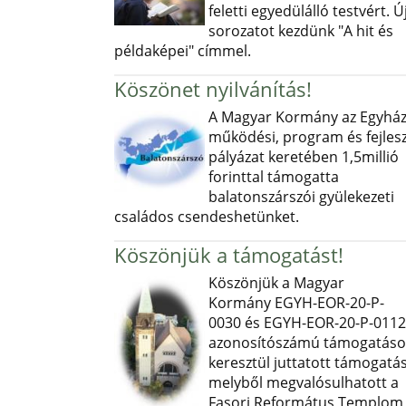
feletti egyedülálló testvért. Ú
sorozatot kezdünk "A hit és
példaképei" címmel.
Köszönet nyilvánítás!
A Magyar Kormány az Egyház
működési, program és fejlesz
pályázat keretében 1,5millió
forinttal támogatta
balatonszárszói gyülekezeti
családos csendeshetünket.
Köszönjük a támogatást!
Köszönjük a Magyar
Kormány EGYH-EOR-20-P-
0030 és EGYH-EOR-20-P-0112
azonosítószámú támogatás
keresztül juttatott támogatás
melyből megvalósulhatott a
Fasori Református Templom