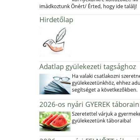
imádkoztunk Önért/ Érted, hogy ide találj!
Hirdetőlap
Adatlap gyülekezeti tagsághoz
Ha valaki csatlakozni szeretn
gyülekezetünkhöz, ehhez ad
segítséget a következőkben.
2026-os nyári GYEREK táborain
Szeretettel várjuk a gyermek
gyülekezetünk táboraiba!