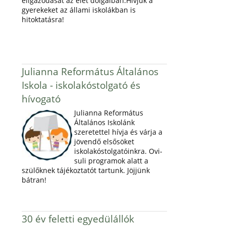
eligazodását az élet dolgaiban.Hívjuk a
gyerekeket az állami iskolákban is
hitoktatásra!
Julianna Református Általános
Iskola - iskolakóstolgató és
hívogató
Julianna Református
Általános Iskolánk
szeretettel hívja és várja a
jövendő elsősöket
iskolakóstolgatóinkra. Ovi-
suli programok alatt a
szülőknek tájékoztatót tartunk. Jöjjünk
bátran!
30 év feletti egyedülállók