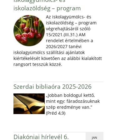
iskolazöldség – program
Az iskolagyümölcs- és
iskolazöldség – program
végrehajtásáról szóló
15/2021.(III.31.) AM
rendelet értelmében a
2026/2027 tanévi
iskolagyümölcs szállítási ajánlatok
kiértékelését követően az alábbi kialakított
rangsort tesszük közzé.
Szerdai bibliaóra 2025-2026
„Jobban boldogul kettő,
mint egy: fáradozásuknak
szép eredménye van.”
(Préd 4,9)
Diakóniai hírlevél 6.
JAN