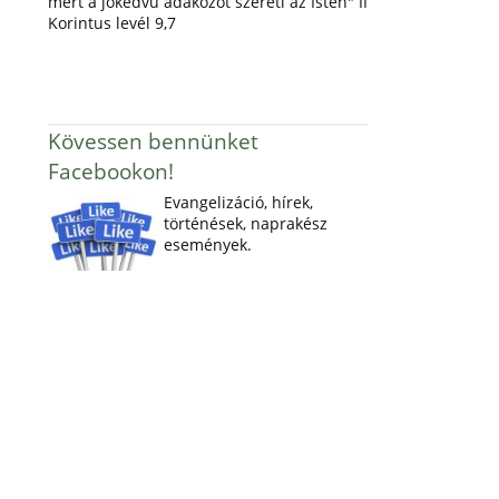
mert a jókedvű adakozót szereti az Isten" II
Korintus levél 9,7
Kövessen bennünket
Facebookon!
Evangelizáció, hírek,
történések, naprakész
események.