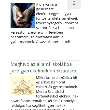
3
A diakónia, a
gyülekezet
életének egyik nagyon
fontos területe, amelynek
tevékenységéról időnként
szeretnénk a honlapon
keresztül is, egy-egy hirlevélben
beszámolni, tájékoztatást adni a
gyülekezetnek. Olvassuk szeretettel!
Meghívó az állami iskolákba
járó gyerekeknek hitoktatásra
Miért jó, ha a szülők a hit-
és erkölcstan órát
választják gyermeküknek?
Mert a Szentírási
történetekből előkerülnek
olyan fontos témák és kérdések, amelyek
feldolgozása segítheti gyermekük