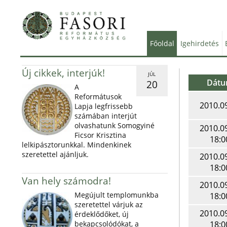
Főoldal
Igehirdetés
Új cikkek, interjúk!
JÚL
Dát
20
A
Reformátusok
2010.0
Lapja legfrissebb
számában interjút
olvashatunk Somogyiné
2010.0
Ficsor Krisztina
18:0
lelkipásztorunkkal. Mindenkinek
szeretettel ajánljuk.
2010.0
18:0
Van hely számodra!
2010.0
Megújult templomunkba
18:0
szeretettel várjuk az
2010.0
érdeklődőket, új
bekapcsolódókat, a
18:0