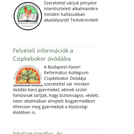
Szeretettel várjuk jelnyelvi
Istentiszteleti alkalmainkra
minden hallásukban
akadályozott Testvéreinket!
Felvételi információk a
Csipkebokor óvódába
A Budapest-Fasori
Református Kollégium
Csipkebokor Óvódája
szeretettel vár minden
óvódás korú gyermeket, akinek szülei
fontosnak tartják, hogy biztonságos, védett,
Isten oltalmában elrejtett kisgyermekkort
élhessen meg gyermekük a közösségi
életében is.
Iskolagyümölcs- és