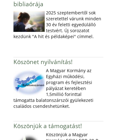
bibliaórája
2025 szeptembertől sok
szeretettel várunk minden
30 év feletti egyedülálló
testvért. Új sorozatot
kezdünk "A hit és példaképei" címmel.
Köszönet nyilvánítás!
A Magyar Kormány az
Egyházi működési,
program és fejlesztési
pályázat keretében
1,5millió forinttal
támogatta balatonszárszói gyülekezeti
családos csendeshetünket.
Köszönjük a támogatást!
Köszönjük a Magyar