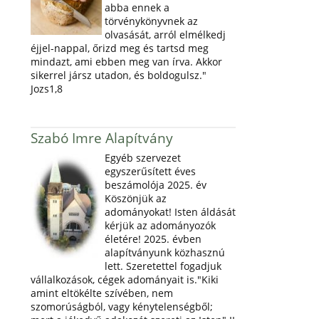
abba ennek a
törvénykönyvnek az
olvasását, arról elmélkedj
éjjel-nappal, őrizd meg és tartsd meg
mindazt, ami ebben meg van írva. Akkor
sikerrel jársz utadon, és boldogulsz."
Jozs1,8
Szabó Imre Alapítvány
Egyéb szervezet
egyszerűsített éves
beszámolója 2025. év
Köszönjük az
adományokat! Isten áldását
kérjük az adományozók
életére! 2025. évben
alapítványunk közhasznú
lett. Szeretettel fogadjuk
vállalkozások, cégek adományait is."Kiki
amint eltökélte szívében, nem
szomorúságból, vagy kénytelenségből;