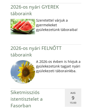
2026-os nyári GYEREK
táboraink
Szeretettel várjuk a
gyermekeket
gyülekezetünk táboraiba!
2026-os nyári FELNŐTT
táboraink
A 2026-os évben is hívjuk a
gyülekezetünk tagjait nyári
gyülekezeti táborainkba.
Siketmissziós
AUG
9
istentisztelet a
15:00
Fasorban