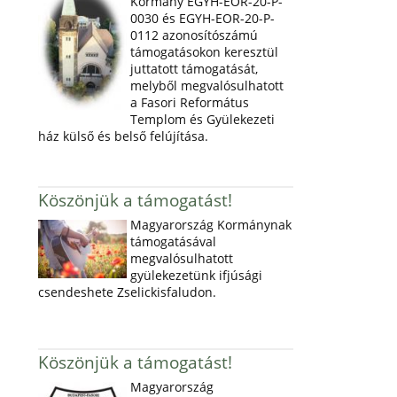
Kormány EGYH-EOR-20-P-
0030 és EGYH-EOR-20-P-
0112 azonosítószámú
támogatásokon keresztül
juttatott támogatását,
melyből megvalósulhatott
a Fasori Református
Templom és Gyülekezeti
ház külső és belső felújítása.
Köszönjük a támogatást!
Magyarország Kormánynak
támogatásával
megvalósulhatott
gyülekezetünk ifjúsági
csendeshete Zselickisfaludon.
Köszönjük a támogatást!
Magyarország