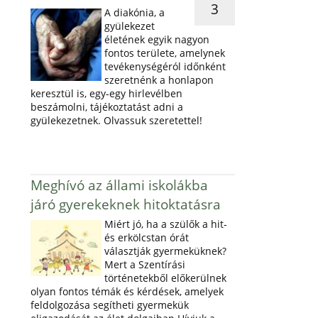
3
A diakónia, a
gyülekezet
életének egyik nagyon
fontos területe, amelynek
tevékenységéról időnként
szeretnénk a honlapon
keresztül is, egy-egy hirlevélben
beszámolni, tájékoztatást adni a
gyülekezetnek. Olvassuk szeretettel!
Meghívó az állami iskolákba
járó gyerekeknek hitoktatásra
Miért jó, ha a szülők a hit-
és erkölcstan órát
választják gyermeküknek?
Mert a Szentírási
történetekből előkerülnek
olyan fontos témák és kérdések, amelyek
feldolgozása segítheti gyermekük