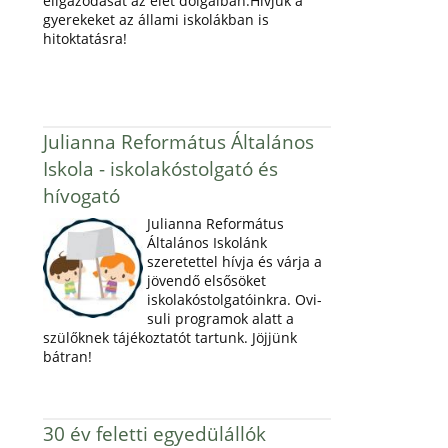
eligazodását az élet dolgaiban.Hívjuk a
gyerekeket az állami iskolákban is
hitoktatásra!
Julianna Református Általános
Iskola - iskolakóstolgató és
hívogató
Julianna Református
Általános Iskolánk
szeretettel hívja és várja a
jövendő elsősöket
iskolakóstolgatóinkra. Ovi-
suli programok alatt a
szülőknek tájékoztatót tartunk. Jöjjünk
bátran!
30 év feletti egyedülállók