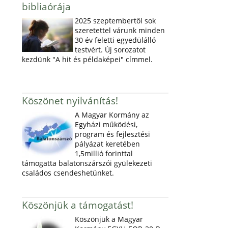
bibliaórája
2025 szeptembertől sok
szeretettel várunk minden
30 év feletti egyedülálló
testvért. Új sorozatot
kezdünk "A hit és példaképei" címmel.
Köszönet nyilvánítás!
A Magyar Kormány az
Egyházi működési,
program és fejlesztési
pályázat keretében
1,5millió forinttal
támogatta balatonszárszói gyülekezeti
családos csendeshetünket.
Köszönjük a támogatást!
Köszönjük a Magyar