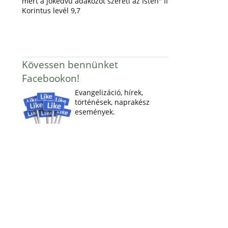
mert a jókedvű adakozót szereti az Isten" II
Korintus levél 9,7
Kövessen bennünket
Facebookon!
Evangelizáció, hírek,
történések, naprakész
események.