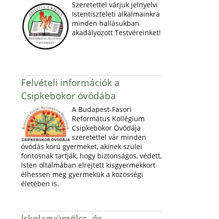
Szeretettel várjuk jelnyelvi
Istentiszteleti alkalmainkra
minden hallásukban
akadályozott Testvéreinket!
Felvételi információk a
Csipkebokor óvódába
A Budapest-Fasori
Református Kollégium
Csipkebokor Óvódája
szeretettel vár minden
óvódás korú gyermeket, akinek szülei
fontosnak tartják, hogy biztonságos, védett,
Isten oltalmában elrejtett kisgyermekkort
élhessen meg gyermekük a közösségi
életében is.
Iskolagyümölcs- és