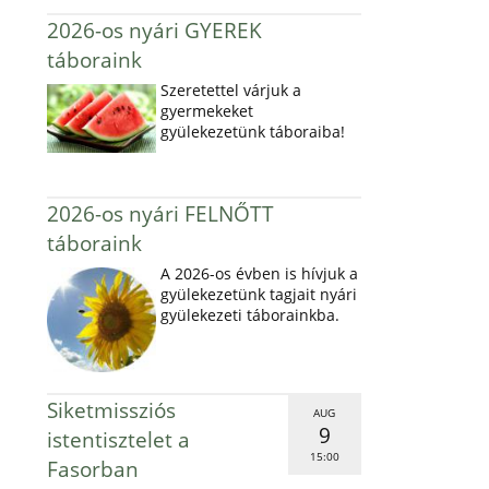
2026-os nyári GYEREK
táboraink
Szeretettel várjuk a
gyermekeket
gyülekezetünk táboraiba!
2026-os nyári FELNŐTT
táboraink
A 2026-os évben is hívjuk a
gyülekezetünk tagjait nyári
gyülekezeti táborainkba.
Siketmissziós
AUG
9
istentisztelet a
15:00
Fasorban