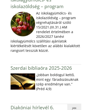
iskolazöldség – program
Az iskolagyümölcs- és
iskolazöldség – program
végrehajtásáról szóló
15/2021.(III.31.) AM
rendelet értelmében a
2026/2027 tanévi
iskolagyümölcs szállítási ajánlatok
kiértékelését követően az alábbi kialakított
rangsort tesszük közzé.
Szerdai bibliaóra 2025-2026
„Jobban boldogul kettő,
mint egy: fáradozásuknak
szép eredménye van.”
(Préd 4,9)
Diakóniai hírlevél 6.
JAN