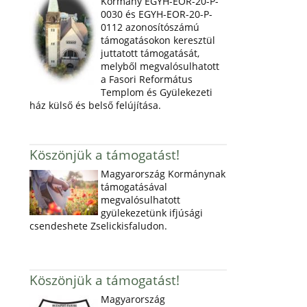
Kormány EGYH-EOR-20-P-
0030 és EGYH-EOR-20-P-
0112 azonosítószámú
támogatásokon keresztül
juttatott támogatását,
melyből megvalósulhatott
a Fasori Református
Templom és Gyülekezeti
ház külső és belső felújítása.
Köszönjük a támogatást!
Magyarország Kormánynak
támogatásával
megvalósulhatott
gyülekezetünk ifjúsági
csendeshete Zselickisfaludon.
Köszönjük a támogatást!
Magyarország