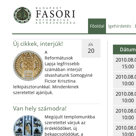
Főoldal
Igehirdetés
Új cikkek, interjúk!
JÚL
Dátum
20
A
Reformátusok
2010.08.
Lapja legfrissebb
15:00
számában interjút
olvashatunk Somogyiné
2010.08.
Ficsor Krisztina
10:00
lelkipásztorunkkal. Mindenkinek
szeretettel ajánljuk.
2010.08.
10:00
Van hely számodra!
2010.08.
Megújult templomunkba
10:00
szeretettel várjuk az
2010.08.
érdeklődőket, új
bekapcsolódókat, a
10:00