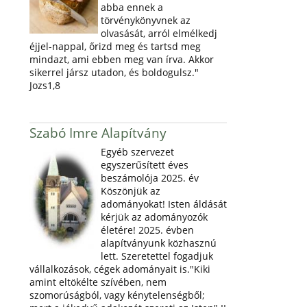
abba ennek a
törvénykönyvnek az
olvasását, arról elmélkedj
éjjel-nappal, őrizd meg és tartsd meg
mindazt, ami ebben meg van írva. Akkor
sikerrel jársz utadon, és boldogulsz."
Jozs1,8
Szabó Imre Alapítvány
Egyéb szervezet
egyszerűsített éves
beszámolója 2025. év
Köszönjük az
adományokat! Isten áldását
kérjük az adományozók
életére! 2025. évben
alapítványunk közhasznú
lett. Szeretettel fogadjuk
vállalkozások, cégek adományait is."Kiki
amint eltökélte szívében, nem
szomorúságból, vagy kénytelenségből;