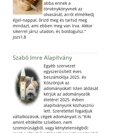
abba ennek a
törvénykönyvnek az
olvasását, arról elmélkedj
éjjel-nappal, őrizd meg és tartsd meg
mindazt, ami ebben meg van írva. Akkor
sikerrel jársz utadon, és boldogulsz."
Jozs1,8
Szabó Imre Alapítvány
Egyéb szervezet
egyszerűsített éves
beszámolója 2025. év
Köszönjük az
adományokat! Isten áldását
kérjük az adományozók
életére! 2025. évben
alapítványunk közhasznú
lett. Szeretettel fogadjuk
vállalkozások, cégek adományait is."Kiki
amint eltökélte szívében, nem
szomorúságból, vagy kénytelenségből;