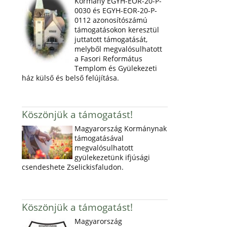
Kormány EGYH-EOR-20-P-
0030 és EGYH-EOR-20-P-
0112 azonosítószámú
támogatásokon keresztül
juttatott támogatását,
melyből megvalósulhatott
a Fasori Református
Templom és Gyülekezeti
ház külső és belső felújítása.
Köszönjük a támogatást!
Magyarország Kormánynak
támogatásával
megvalósulhatott
gyülekezetünk ifjúsági
csendeshete Zselickisfaludon.
Köszönjük a támogatást!
Magyarország