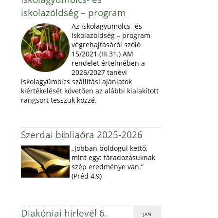
iskolazöldség – program
Az iskolagyümölcs- és
iskolazöldség – program
végrehajtásáról szóló
15/2021.(III.31.) AM
rendelet értelmében a
2026/2027 tanévi
iskolagyümölcs szállítási ajánlatok
kiértékelését követően az alábbi kialakított
rangsort tesszük közzé.
Szerdai bibliaóra 2025-2026
„Jobban boldogul kettő,
mint egy: fáradozásuknak
szép eredménye van.”
(Préd 4,9)
Diakóniai hírlevél 6.
JAN