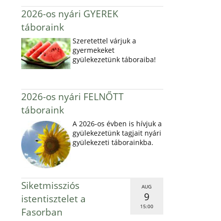
2026-os nyári GYEREK
táboraink
Szeretettel várjuk a
gyermekeket
gyülekezetünk táboraiba!
2026-os nyári FELNŐTT
táboraink
A 2026-os évben is hívjuk a
gyülekezetünk tagjait nyári
gyülekezeti táborainkba.
Siketmissziós
AUG
9
istentisztelet a
15:00
Fasorban