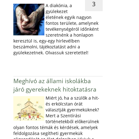
3
A diakónia, a
gyülekezet
életének egyik nagyon
fontos területe, amelynek
tevékenységéról időnként
szeretnénk a honlapon
keresztül is, egy-egy hirlevélben
beszámolni, tájékoztatást adni a
gyülekezetnek. Olvassuk szeretettel!
Meghívó az állami iskolákba
járó gyerekeknek hitoktatásra
Miért jó, ha a szülők a hit-
és erkölcstan órát
választják gyermeküknek?
Mert a Szentírási
történetekből előkerülnek
olyan fontos témák és kérdések, amelyek
feldolgozása segítheti gyermekük