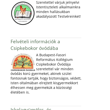
Szeretettel várjuk jelnyelvi
Istentiszteleti alkalmainkra
minden hallásukban
akadályozott Testvéreinket!
Felvételi információk a
Csipkebokor óvódába
A Budapest-Fasori
Református Kollégium
Csipkebokor Óvódája
szeretettel vár minden
óvódás korú gyermeket, akinek szülei
fontosnak tartják, hogy biztonságos, védett,
Isten oltalmában elrejtett kisgyermekkort
élhessen meg gyermekük a közösségi
életében is.
Iskolagyümölcs- és