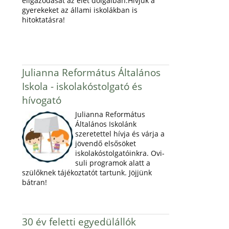
eligazodását az élet dolgaiban.Hívjuk a
gyerekeket az állami iskolákban is
hitoktatásra!
Julianna Református Általános
Iskola - iskolakóstolgató és
hívogató
Julianna Református
Általános Iskolánk
szeretettel hívja és várja a
jövendő elsősöket
iskolakóstolgatóinkra. Ovi-
suli programok alatt a
szülőknek tájékoztatót tartunk. Jöjjünk
bátran!
30 év feletti egyedülállók