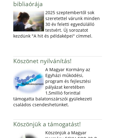
bibliaórája
2025 szeptembertől sok
szeretettel várunk minden
30 év feletti egyedülálló
testvért. Új sorozatot
kezdünk "A hit és példaképei" címmel.
Köszönet nyilvánítás!
A Magyar Kormány az
Egyházi működési,
program és fejlesztési
pályázat keretében
1,5millió forinttal
támogatta balatonszárszói gyülekezeti
családos csendeshetünket.
Köszönjük a támogatást!
Köszönjük a Magyar