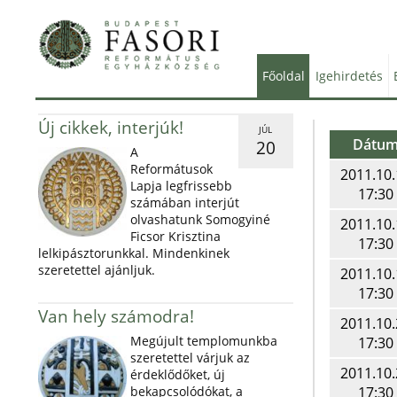
Főoldal
Igehirdetés
Új cikkek, interjúk!
JÚL
Dátu
20
A
Reformátusok
2011.10.
Lapja legfrissebb
17:30
számában interjút
olvashatunk Somogyiné
2011.10.
Ficsor Krisztina
17:30
lelkipásztorunkkal. Mindenkinek
szeretettel ajánljuk.
2011.10.
17:30
Van hely számodra!
2011.10.
Megújult templomunkba
17:30
szeretettel várjuk az
2011.10.
érdeklődőket, új
bekapcsolódókat, a
17:30