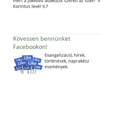
mert a jókedvű adakozót szereti az Isten" II
Korintus levél 9,7
Kövessen bennünket
Facebookon!
Evangelizáció, hírek,
történések, naprakész
események.