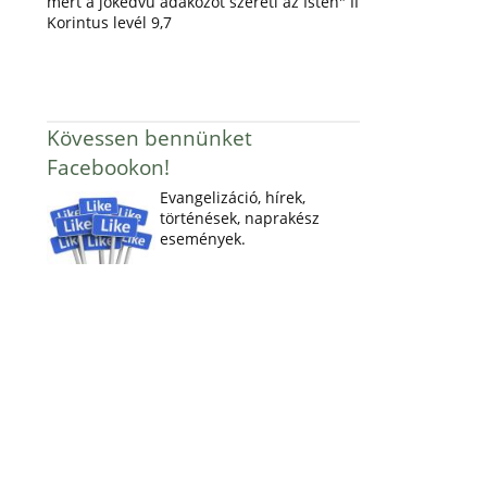
mert a jókedvű adakozót szereti az Isten" II
Korintus levél 9,7
Kövessen bennünket
Facebookon!
Evangelizáció, hírek,
történések, naprakész
események.