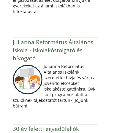
eligazodását az élet dolgaiban.Hívjuk a
gyerekeket az állami iskolákban is
hitoktatásra!
Julianna Református Általános
Iskola - iskolakóstolgató és
hívogató
Julianna Református
Általános Iskolánk
szeretettel hívja és várja a
jövendő elsősöket
iskolakóstolgatóinkra. Ovi-
suli programok alatt a
szülőknek tájékoztatót tartunk. Jöjjünk
bátran!
30 év feletti egyedülállók