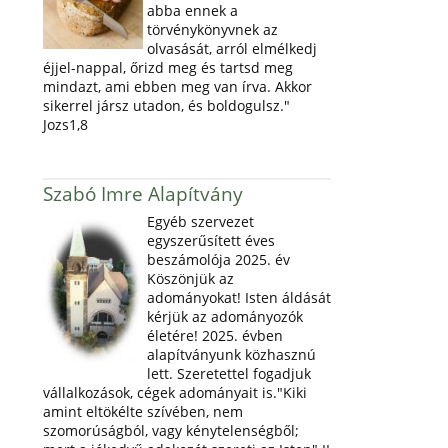
abba ennek a
törvénykönyvnek az
olvasását, arról elmélkedj
éjjel-nappal, őrizd meg és tartsd meg
mindazt, ami ebben meg van írva. Akkor
sikerrel jársz utadon, és boldogulsz."
Jozs1,8
Szabó Imre Alapítvány
Egyéb szervezet
egyszerűsített éves
beszámolója 2025. év
Köszönjük az
adományokat! Isten áldását
kérjük az adományozók
életére! 2025. évben
alapítványunk közhasznú
lett. Szeretettel fogadjuk
vállalkozások, cégek adományait is."Kiki
amint eltökélte szívében, nem
szomorúságból, vagy kénytelenségből;