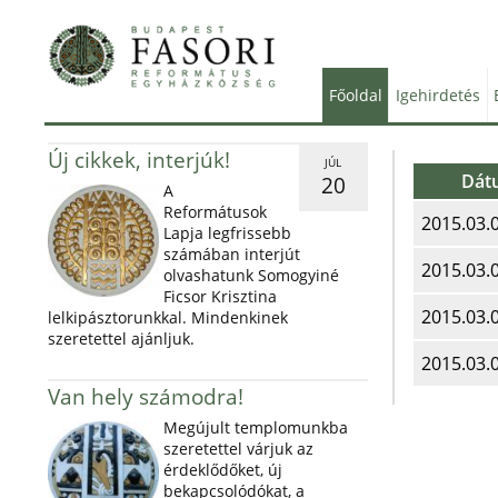
Főoldal
Igehirdetés
Új cikkek, interjúk!
JÚL
Dát
20
A
Reformátusok
2015.03.
Lapja legfrissebb
számában interjút
2015.03.
olvashatunk Somogyiné
Ficsor Krisztina
2015.03.
lelkipásztorunkkal. Mindenkinek
szeretettel ajánljuk.
2015.03.
Van hely számodra!
Megújult templomunkba
szeretettel várjuk az
érdeklődőket, új
bekapcsolódókat, a