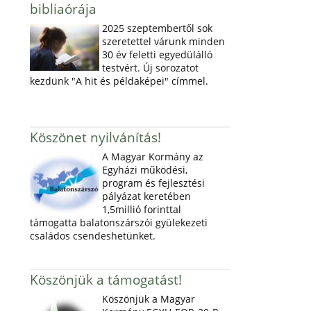
bibliaórája
2025 szeptembertől sok
szeretettel várunk minden
30 év feletti egyedülálló
testvért. Új sorozatot
kezdünk "A hit és példaképei" címmel.
Köszönet nyilvánítás!
A Magyar Kormány az
Egyházi működési,
program és fejlesztési
pályázat keretében
1,5millió forinttal
támogatta balatonszárszói gyülekezeti
családos csendeshetünket.
Köszönjük a támogatást!
Köszönjük a Magyar