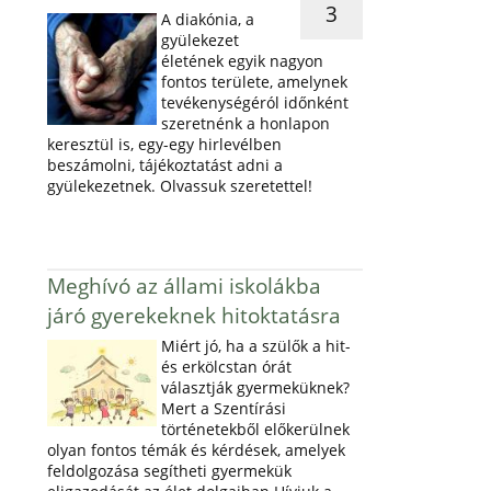
3
A diakónia, a
gyülekezet
életének egyik nagyon
fontos területe, amelynek
tevékenységéról időnként
szeretnénk a honlapon
keresztül is, egy-egy hirlevélben
beszámolni, tájékoztatást adni a
gyülekezetnek. Olvassuk szeretettel!
Meghívó az állami iskolákba
járó gyerekeknek hitoktatásra
Miért jó, ha a szülők a hit-
és erkölcstan órát
választják gyermeküknek?
Mert a Szentírási
történetekből előkerülnek
olyan fontos témák és kérdések, amelyek
feldolgozása segítheti gyermekük