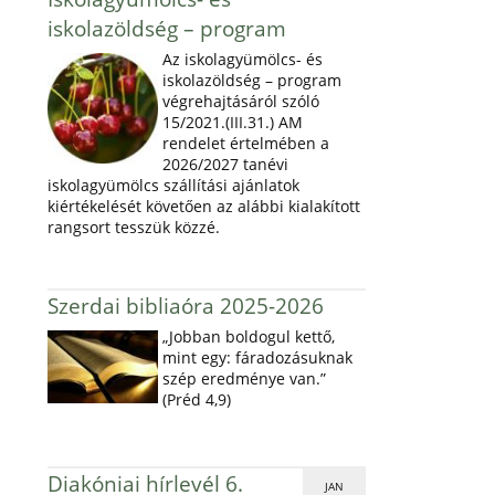
iskolazöldség – program
Az iskolagyümölcs- és
iskolazöldség – program
végrehajtásáról szóló
15/2021.(III.31.) AM
rendelet értelmében a
2026/2027 tanévi
iskolagyümölcs szállítási ajánlatok
kiértékelését követően az alábbi kialakított
rangsort tesszük közzé.
Szerdai bibliaóra 2025-2026
„Jobban boldogul kettő,
mint egy: fáradozásuknak
szép eredménye van.”
(Préd 4,9)
Diakóniai hírlevél 6.
JAN