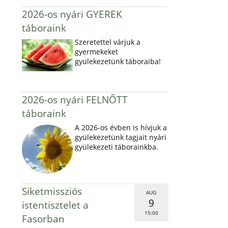
2026-os nyári GYEREK
táboraink
Szeretettel várjuk a
gyermekeket
gyülekezetünk táboraiba!
2026-os nyári FELNŐTT
táboraink
A 2026-os évben is hívjuk a
gyülekezetünk tagjait nyári
gyülekezeti táborainkba.
Siketmissziós
AUG
9
istentisztelet a
15:00
Fasorban