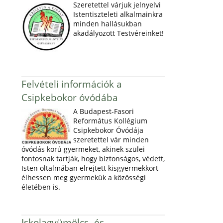
Szeretettel várjuk jelnyelvi
Istentiszteleti alkalmainkra
minden hallásukban
akadályozott Testvéreinket!
Felvételi információk a
Csipkebokor óvódába
A Budapest-Fasori
Református Kollégium
Csipkebokor Óvódája
szeretettel vár minden
óvódás korú gyermeket, akinek szülei
fontosnak tartják, hogy biztonságos, védett,
Isten oltalmában elrejtett kisgyermekkort
élhessen meg gyermekük a közösségi
életében is.
Iskolagyümölcs- és