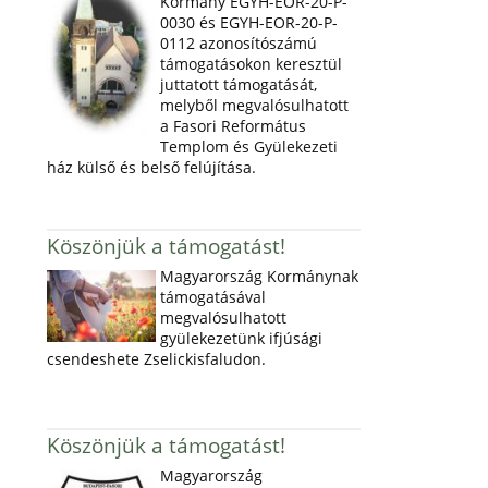
Kormány EGYH-EOR-20-P-
0030 és EGYH-EOR-20-P-
0112 azonosítószámú
támogatásokon keresztül
juttatott támogatását,
melyből megvalósulhatott
a Fasori Református
Templom és Gyülekezeti
ház külső és belső felújítása.
Köszönjük a támogatást!
Magyarország Kormánynak
támogatásával
megvalósulhatott
gyülekezetünk ifjúsági
csendeshete Zselickisfaludon.
Köszönjük a támogatást!
Magyarország