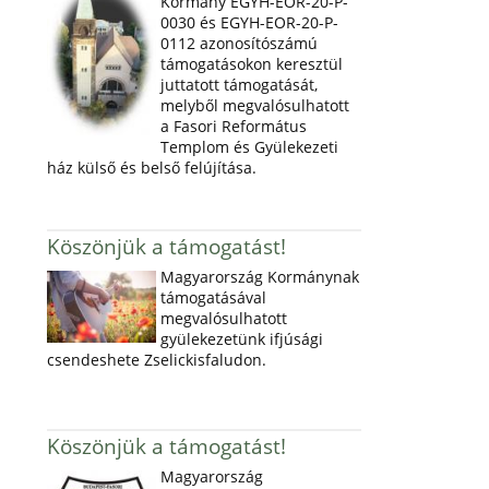
Kormány EGYH-EOR-20-P-
0030 és EGYH-EOR-20-P-
0112 azonosítószámú
támogatásokon keresztül
juttatott támogatását,
melyből megvalósulhatott
a Fasori Református
Templom és Gyülekezeti
ház külső és belső felújítása.
Köszönjük a támogatást!
Magyarország Kormánynak
támogatásával
megvalósulhatott
gyülekezetünk ifjúsági
csendeshete Zselickisfaludon.
Köszönjük a támogatást!
Magyarország