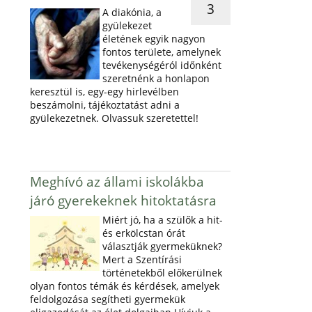
3
A diakónia, a
gyülekezet
életének egyik nagyon
fontos területe, amelynek
tevékenységéról időnként
szeretnénk a honlapon
keresztül is, egy-egy hirlevélben
beszámolni, tájékoztatást adni a
gyülekezetnek. Olvassuk szeretettel!
Meghívó az állami iskolákba
járó gyerekeknek hitoktatásra
Miért jó, ha a szülők a hit-
és erkölcstan órát
választják gyermeküknek?
Mert a Szentírási
történetekből előkerülnek
olyan fontos témák és kérdések, amelyek
feldolgozása segítheti gyermekük