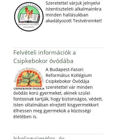
Szeretettel várjuk jelnyelvi
Istentiszteleti alkalmainkra
minden hallásukban
akadályozott Testvéreinket!
Felvételi információk a
Csipkebokor óvódába
A Budapest-Fasori
Református Kollégium
Csipkebokor Óvódája
szeretettel vár minden
óvódás korú gyermeket, akinek szülei
fontosnak tartják, hogy biztonságos, védett,
Isten oltalmában elrejtett kisgyermekkort
élhessen meg gyermekük a közösségi
életében is.
Iskolagyümölcs- és