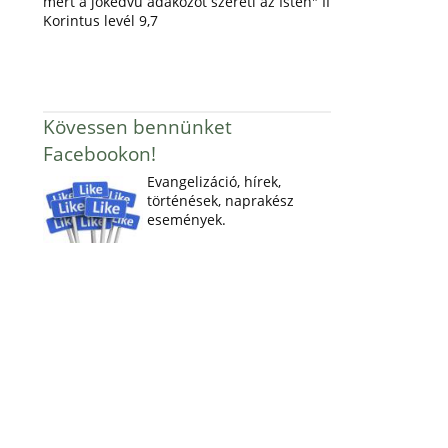
mert a jókedvű adakozót szereti az Isten" II
Korintus levél 9,7
Kövessen bennünket
Facebookon!
Evangelizáció, hírek,
történések, naprakész
események.