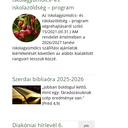
iskolazöldség – program
Az iskolagyümölcs- és
iskolazöldség – program
végrehajtásáról szóló
15/2021.(III.31.) AM
rendelet értelmében a
2026/2027 tanévi
iskolagyümölcs szállítási ajánlatok
kiértékelését követően az alábbi kialakított
rangsort tesszük közzé.
Szerdai bibliaóra 2025-2026
„Jobban boldogul kettő,
mint egy: fáradozásuknak
szép eredménye van.”
(Préd 4,9)
Diakóniai hírlevél 6.
JAN