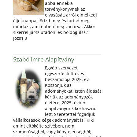
abba ennek a
törvénykönyvnek az
olvasását, arról elmélkedj
éjjel-nappal, őrizd meg és tartsd meg
mindazt, ami ebben meg van írva. Akkor
sikerrel jársz utadon, és boldogulsz."
Jozs1,8
Szabó Imre Alapítvány
Egyéb szervezet
egyszerűsített éves
beszámolója 2025. év
Köszönjük az
adományokat! Isten áldását
kérjük az adományozók
életére! 2025. évben
alapítványunk közhasznú
lett. Szeretettel fogadjuk
vállalkozások, cégek adományait is."Kiki
amint eltökélte szívében, nem
szomorúságból, vagy kénytelenségből;