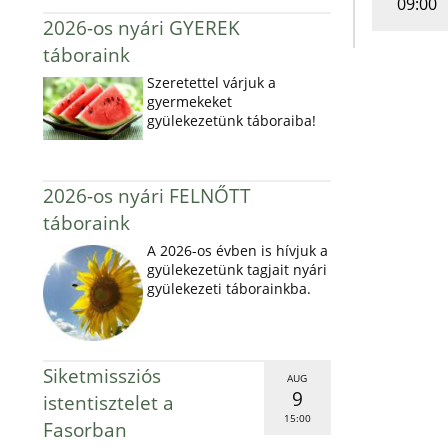
09:00
2026-os nyári GYEREK
táboraink
Szeretettel várjuk a
gyermekeket
gyülekezetünk táboraiba!
2026-os nyári FELNŐTT
táboraink
A 2026-os évben is hívjuk a
gyülekezetünk tagjait nyári
gyülekezeti táborainkba.
Siketmissziós
AUG
9
istentisztelet a
15:00
Fasorban