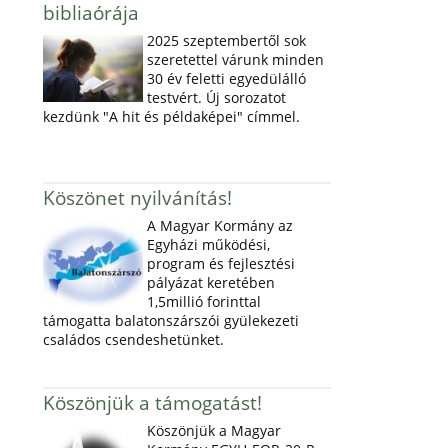
bibliaórája
2025 szeptembertől sok
szeretettel várunk minden
30 év feletti egyedülálló
testvért. Új sorozatot
kezdünk "A hit és példaképei" címmel.
Köszönet nyilvánítás!
A Magyar Kormány az
Egyházi működési,
program és fejlesztési
pályázat keretében
1,5millió forinttal
támogatta balatonszárszói gyülekezeti
családos csendeshetünket.
Köszönjük a támogatást!
Köszönjük a Magyar