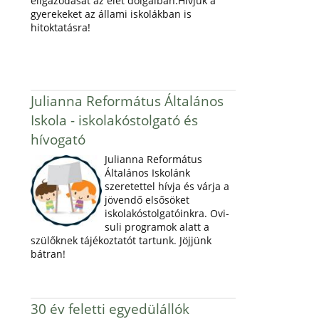
eligazodását az élet dolgaiban.Hívjuk a
gyerekeket az állami iskolákban is
hitoktatásra!
Julianna Református Általános
Iskola - iskolakóstolgató és
hívogató
Julianna Református
Általános Iskolánk
szeretettel hívja és várja a
jövendő elsősöket
iskolakóstolgatóinkra. Ovi-
suli programok alatt a
szülőknek tájékoztatót tartunk. Jöjjünk
bátran!
30 év feletti egyedülállók