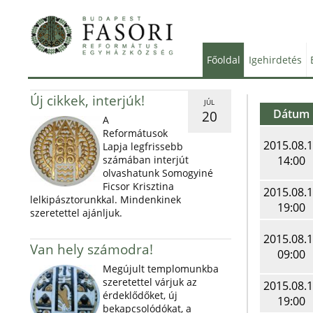
Főoldal
Igehirdetés
Új cikkek, interjúk!
JÚL
Dátum
20
A
Reformátusok
2015.08.
Lapja legfrissebb
számában interjút
14:00
olvashatunk Somogyiné
Ficsor Krisztina
2015.08.
lelkipásztorunkkal. Mindenkinek
19:00
szeretettel ajánljuk.
2015.08.
Van hely számodra!
09:00
Megújult templomunkba
szeretettel várjuk az
2015.08.
érdeklődőket, új
19:00
bekapcsolódókat, a