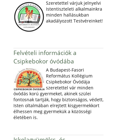
Szeretettel várjuk jelnyelvi
Istentiszteleti alkalmainkra
minden hallásukban
akadályozott Testvéreinket!
Felvételi információk a
Csipkebokor óvódába
A Budapest-Fasori
Református Kollégium
Csipkebokor Óvódája
szeretettel vár minden
óvódás korú gyermeket, akinek szülei
fontosnak tartják, hogy biztonságos, védett,
Isten oltalmában elrejtett kisgyermekkort
élhessen meg gyermekük a közösségi
életében is.
Iskolagyümölcs- és