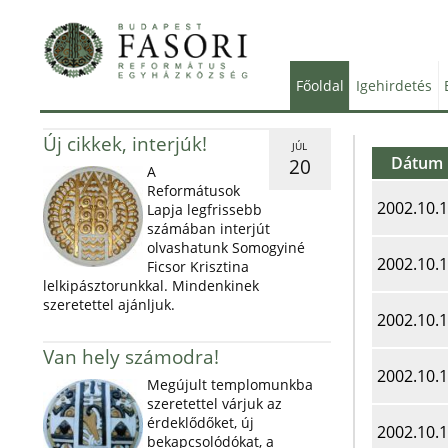
Főoldal
Igehirdetés
Új cikkek, interjúk!
JÚL
Dátum
20
A
Reformátusok
2002.10.
Lapja legfrissebb
számában interjút
olvashatunk Somogyiné
2002.10.
Ficsor Krisztina
lelkipásztorunkkal. Mindenkinek
szeretettel ajánljuk.
2002.10.
Van hely számodra!
2002.10.
Megújult templomunkba
szeretettel várjuk az
érdeklődőket, új
2002.10.
bekapcsolódókat, a