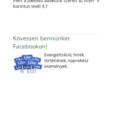
mert a jókedvű adakozót szereti az Isten" II
Korintus levél 9,7
Kövessen bennünket
Facebookon!
Evangelizáció, hírek,
történések, naprakész
események.