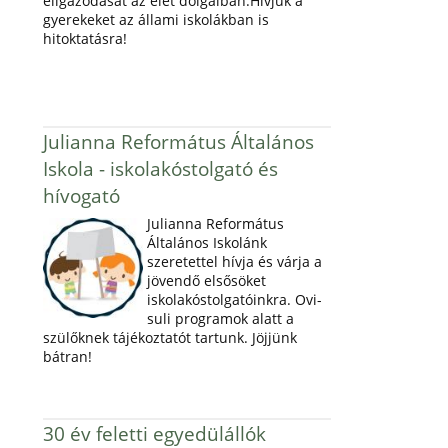
eligazodását az élet dolgaiban.Hívjuk a
gyerekeket az állami iskolákban is
hitoktatásra!
Julianna Református Általános
Iskola - iskolakóstolgató és
hívogató
Julianna Református
Általános Iskolánk
szeretettel hívja és várja a
jövendő elsősöket
iskolakóstolgatóinkra. Ovi-
suli programok alatt a
szülőknek tájékoztatót tartunk. Jöjjünk
bátran!
30 év feletti egyedülállók