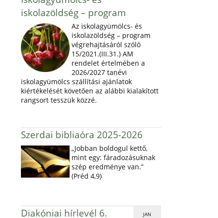
iskolazöldség – program
Az iskolagyümölcs- és
iskolazöldség – program
végrehajtásáról szóló
15/2021.(III.31.) AM
rendelet értelmében a
2026/2027 tanévi
iskolagyümölcs szállítási ajánlatok
kiértékelését követően az alábbi kialakított
rangsort tesszük közzé.
Szerdai bibliaóra 2025-2026
„Jobban boldogul kettő,
mint egy: fáradozásuknak
szép eredménye van.”
(Préd 4,9)
Diakóniai hírlevél 6.
JAN