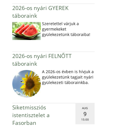
2026-os nyári GYEREK
táboraink
Szeretettel várjuk a
gyermekeket
gyülekezetünk táboraiba!
2026-os nyári FELNŐTT
táboraink
A 2026-os évben is hívjuk a
gyülekezetünk tagjait nyári
gyülekezeti táborainkba.
Siketmissziós
AUG
9
istentisztelet a
15:00
Fasorban