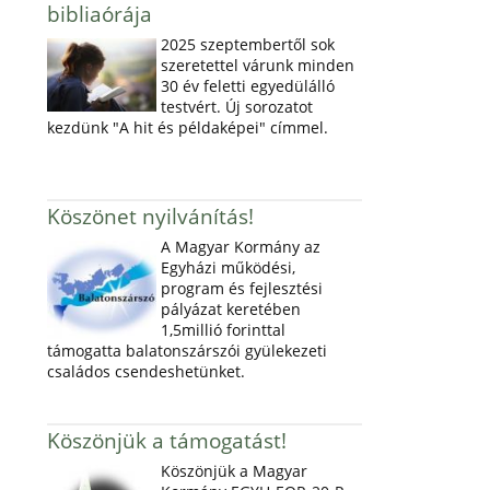
bibliaórája
2025 szeptembertől sok
szeretettel várunk minden
30 év feletti egyedülálló
testvért. Új sorozatot
kezdünk "A hit és példaképei" címmel.
Köszönet nyilvánítás!
A Magyar Kormány az
Egyházi működési,
program és fejlesztési
pályázat keretében
1,5millió forinttal
támogatta balatonszárszói gyülekezeti
családos csendeshetünket.
Köszönjük a támogatást!
Köszönjük a Magyar