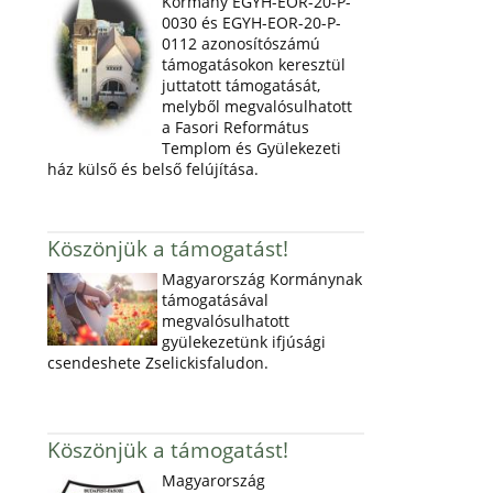
Kormány EGYH-EOR-20-P-
0030 és EGYH-EOR-20-P-
0112 azonosítószámú
támogatásokon keresztül
juttatott támogatását,
melyből megvalósulhatott
a Fasori Református
Templom és Gyülekezeti
ház külső és belső felújítása.
Köszönjük a támogatást!
Magyarország Kormánynak
támogatásával
megvalósulhatott
gyülekezetünk ifjúsági
csendeshete Zselickisfaludon.
Köszönjük a támogatást!
Magyarország