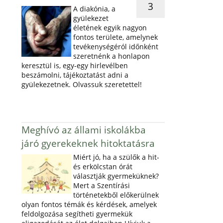
3
A diakónia, a
gyülekezet
életének egyik nagyon
fontos területe, amelynek
tevékenységéról időnként
szeretnénk a honlapon
keresztül is, egy-egy hirlevélben
beszámolni, tájékoztatást adni a
gyülekezetnek. Olvassuk szeretettel!
Meghívó az állami iskolákba
járó gyerekeknek hitoktatásra
Miért jó, ha a szülők a hit-
és erkölcstan órát
választják gyermeküknek?
Mert a Szentírási
történetekből előkerülnek
olyan fontos témák és kérdések, amelyek
feldolgozása segítheti gyermekük