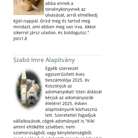
abba ennek a
törvénykönyvnek az
olvasását, arról elmélkedj
éjjel-nappal, őrizd meg és tartsd meg
mindazt, ami ebben meg van írva. Akkor
sikerrel jársz utadon, és boldogulsz."
Jozs1,8
Szabó Imre Alapítvány
Egyéb szervezet
egyszerűsített éves
beszámolója 2025. év
Köszönjük az
adományokat! Isten áldását
kérjük az adományozók
életére! 2025. évben
alapítványunk közhasznú
lett. Szeretettel fogadjuk
vállalkozások, cégek adományait is."Kiki
amint eltökélte szívében, nem
szomorúságból, vagy kénytelenségből;