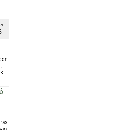
AN
3
,
apon
i,
uk
ró
rási
yan