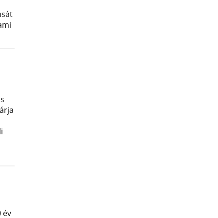
ását
lami
os
árja
i
 év