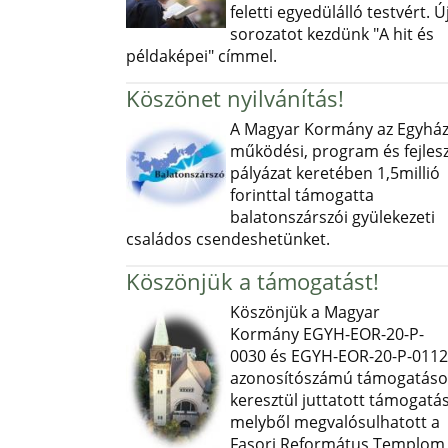
feletti egyedülálló testvért. Ú
sorozatot kezdünk "A hit és
példaképei" címmel.
Köszönet nyilvánítás!
A Magyar Kormány az Egyház
működési, program és fejlesz
pályázat keretében 1,5millió
forinttal támogatta
balatonszárszói gyülekezeti
családos csendeshetünket.
Köszönjük a támogatást!
Köszönjük a Magyar
Kormány EGYH-EOR-20-P-
0030 és EGYH-EOR-20-P-0112
azonosítószámú támogatás
keresztül juttatott támogatás
melyből megvalósulhatott a
Fasori Református Templom