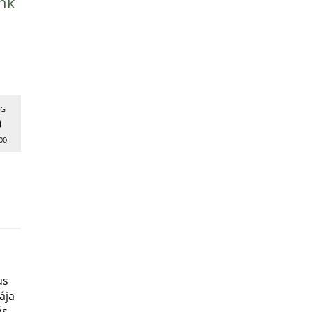
nk
G
9
00
us
ája
ás