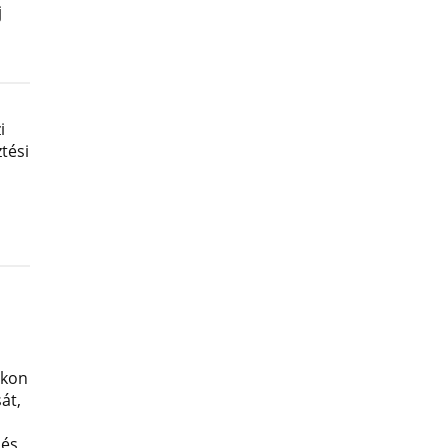
j
i
tési
okon
át,
 és