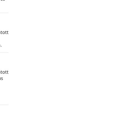
tott
.
tott
us