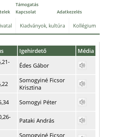
Támogatás
telek
Kapcsolat
Adatkezelés
ivatal
Kiadványok, kultúra
Kollégium
us
Igehirdető
Média
,21-
Édes Gábor
Somogyiné Ficsor
,22
Krisztina
5,34
Somogyi Péter
,26-
Pataki András
Somogyiné Ficsor