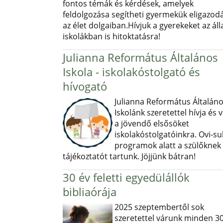
fontos témák és kérdések, amelyek
feldolgozása segítheti gyermekük eligazod
az élet dolgaiban.Hívjuk a gyerekeket az ál
iskolákban is hitoktatásra!
Julianna Református Általános
Iskola - iskolakóstolgató és
hívogató
Julianna Református Általán
Iskolánk szeretettel hívja és v
a jövendő elsősöket
iskolakóstolgatóinkra. Ovi-sul
programok alatt a szülőknek
tájékoztatót tartunk. Jöjjünk bátran!
30 év feletti egyedülállók
bibliaórája
2025 szeptembertől sok
szeretettel várunk minden 30