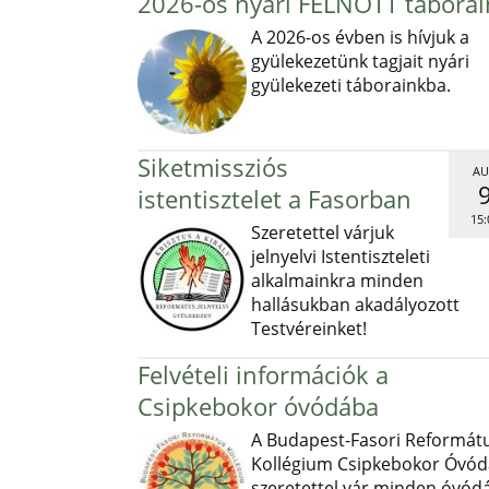
2026-os nyári FELNŐTT táborai
A 2026-os évben is hívjuk a
gyülekezetünk tagjait nyári
gyülekezeti táborainkba.
Siketmissziós
AU
istentisztelet a Fasorban
15:
Szeretettel várjuk
jelnyelvi Istentiszteleti
alkalmainkra minden
hallásukban akadályozott
Testvéreinket!
Felvételi információk a
Csipkebokor óvódába
A Budapest-Fasori Reformát
Kollégium Csipkebokor Óvód
szeretettel vár minden óvód