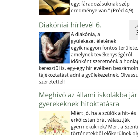
egy: fáradozásuknak szép
eredménye van.” (Préd 4,9)
Diakóniai hírlevél 6.
J
A diakónia, a
gyülekezet életének
egyik nagyon fontos területe
amelynek tevékenységéról
időnként szeretnénk a honl
keresztül is, egy-egy hirlevélben beszámoln
tájékoztatást adni a gyülekezetnek. Olvass
szeretettel!
Meghívó az állami iskolákba já
gyerekeknek hitoktatásra
Miért jó, ha a szülők a hit- és
erkölcstan órát választják
gyermeküknek? Mert a Szentí
történetekből előkerülnek ol