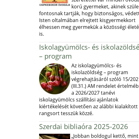
korú gyermeket, akinek szüle
fontosnak tartják, hogy biztonságos, védett
Isten oltalmában elrejtett kisgyermekkort
élhessen meg gyermekük a közösségi élet
is.
Iskolagyümölcs- és iskolazölds
– program
Az iskolagyümölcs- és
iskolazöldség – program
végrehajtásáról szóló 15/202
(III.31.) AM rendelet értelmé
a 2026/2027 tanévi
iskolagyümölcs szállítási ajánlatok
kiértékelését követően az alábbi kialakított
rangsort tesszük közzé.
Szerdai bibliaóra 2025-2026
„Jobban boldogul kettő, mint