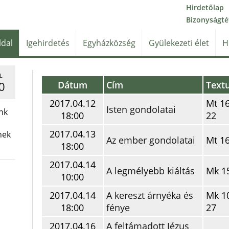
Hirdetőlap
Bizonyságté
ldal
Igehirdetés
Egyházközség
Gyülekezeti élet
H
L
Dátum
Cím
Text
0
2017.04.12
Mt 16
Isten gondolatai
nk
18:00
22
2017.04.13
nek
Az ember gondolatai
Mt 16
18:00
2017.04.14
A legmélyebb kiáltás
Mk 1
10:00
2017.04.14
A kereszt árnyéka és
Mk 10
18:00
fénye
27
2017.04.16
A feltámadott Jézus