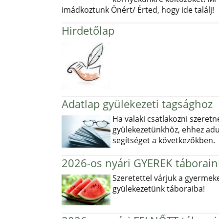
imádkoztunk Önért/ Érted, hogy ide találj!
Hirdetőlap
Adatlap gyülekezeti tagsághoz
Ha valaki csatlakozni szeretn
gyülekezetünkhöz, ehhez ad
segítséget a következőkben.
2026-os nyári GYEREK táborain
Szeretettel várjuk a gyermek
gyülekezetünk táboraiba!