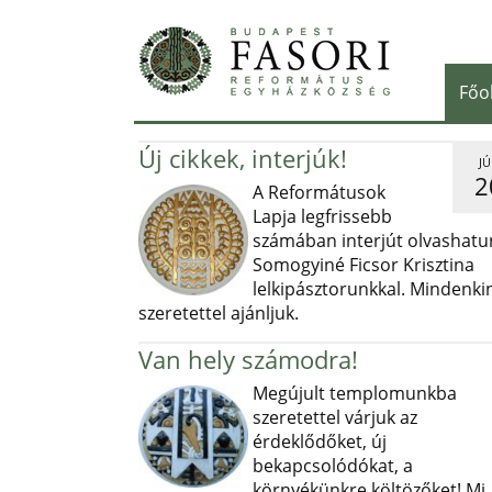
Főo
Új cikkek, interjúk!
JÚ
2
A Reformátusok
Lapja legfrissebb
számában interjút olvashatu
Somogyiné Ficsor Krisztina
lelkipásztorunkkal. Mindenki
szeretettel ajánljuk.
Van hely számodra!
Megújult templomunkba
szeretettel várjuk az
érdeklődőket, új
bekapcsolódókat, a
környékünkre költözőket! Mi