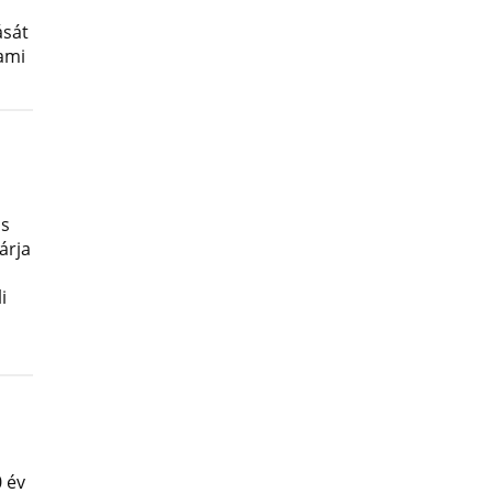
ását
lami
os
árja
i
 év