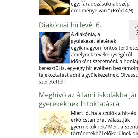
egy: fáradozásuknak szép
eredménye van.” (Préd 4,9)
Diakóniai hírlevél 6.
J
A diakónia, a
gyülekezet életének
egyik nagyon fontos területe
amelynek tevékenységéról
időnként szeretnénk a honl
keresztül is, egy-egy hirlevélben beszámoln
tájékoztatást adni a gyülekezetnek. Olvass
szeretettel!
Meghívó az állami iskolákba já
gyerekeknek hitoktatásra
Miért jó, ha a szülők a hit- és
erkölcstan órát választják
gyermeküknek? Mert a Szentí
történetekből előkerülnek ol