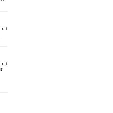
tott
.
tott
us