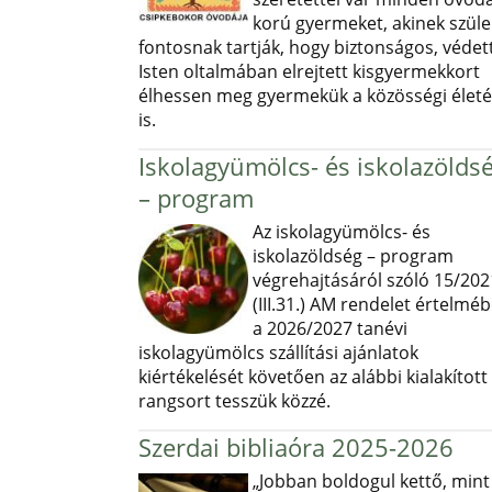
korú gyermeket, akinek szüle
fontosnak tartják, hogy biztonságos, védett
Isten oltalmában elrejtett kisgyermekkort
élhessen meg gyermekük a közösségi élet
is.
Iskolagyümölcs- és iskolazölds
– program
Az iskolagyümölcs- és
iskolazöldség – program
végrehajtásáról szóló 15/202
(III.31.) AM rendelet értelmé
a 2026/2027 tanévi
iskolagyümölcs szállítási ajánlatok
kiértékelését követően az alábbi kialakított
rangsort tesszük közzé.
Szerdai bibliaóra 2025-2026
„Jobban boldogul kettő, mint