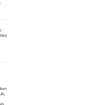
j
i
tési
okon
át,
 és