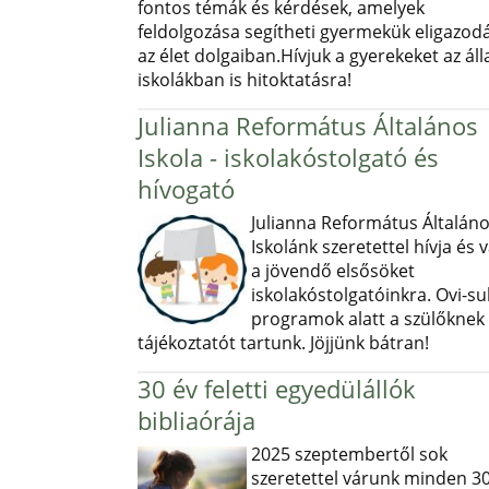
fontos témák és kérdések, amelyek
feldolgozása segítheti gyermekük eligazod
az élet dolgaiban.Hívjuk a gyerekeket az ál
iskolákban is hitoktatásra!
Julianna Református Általános
Iskola - iskolakóstolgató és
hívogató
Julianna Református Általán
Iskolánk szeretettel hívja és v
a jövendő elsősöket
iskolakóstolgatóinkra. Ovi-sul
programok alatt a szülőknek
tájékoztatót tartunk. Jöjjünk bátran!
30 év feletti egyedülállók
bibliaórája
2025 szeptembertől sok
szeretettel várunk minden 30