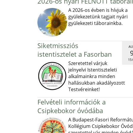
2026-os nyári FELNŐTT táborai
A 2026-os évben is hívjuk a
gyülekezetünk tagjait nyári
gyülekezeti táborainkba.
Siketmissziós
AU
istentisztelet a Fasorban
15:
Szeretettel várjuk
jelnyelvi Istentiszteleti
alkalmainkra minden
hallásukban akadályozott
Testvéreinket!
Felvételi információk a
Csipkebokor óvódába
A Budapest-Fasori Reformát
Kollégium Csipkebokor Óvód
szeretettel vár minden óvód