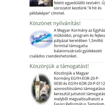
feletti egyedülálló testvért. Ú
sorozatot kezdünk "A hit és
példaképei" címmel.
Köszönet nyilvánítás!
A Magyar Kormány az Egyház
működési, program és fejlesz
pályázat keretében 1,5millió
forinttal támogatta
balatonszárszói gyülekezeti
családos csendeshetünket.
Köszönjük a támogatást!
Köszönjük a Magyar
Kormány EGYH-EOR-20-P-
0030 és EGYH-EOR-20-P-0112
azonosítószámú támogatás
keresztül juttatott támogatás
melyből megvalósulhatott a
Fasori Református Templom