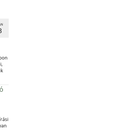
AN
3
,
apon
i,
uk
ró
rási
yan