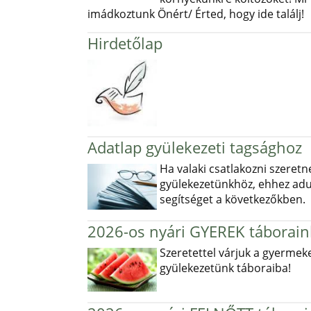
imádkoztunk Önért/ Érted, hogy ide találj!
Hirdetőlap
Adatlap gyülekezeti tagsághoz
Ha valaki csatlakozni szeretn
gyülekezetünkhöz, ehhez ad
segítséget a következőkben.
2026-os nyári GYEREK táborain
Szeretettel várjuk a gyermek
gyülekezetünk táboraiba!