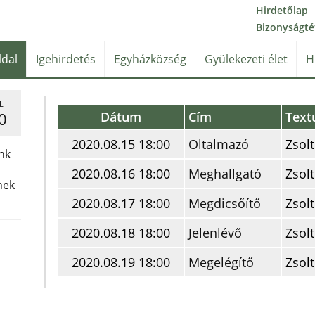
Hirdetőlap
Bizonyságté
ldal
Igehirdetés
Egyházközség
Gyülekezeti élet
H
L
Dátum
Cím
Text
0
2020.08.15 18:00
Oltalmazó
Zsolt
nk
2020.08.16 18:00
Meghallgató
Zsolt
nek
2020.08.17 18:00
Megdicsőítő
Zsolt
2020.08.18 18:00
Jelenlévő
Zsolt
2020.08.19 18:00
Megelégítő
Zsolt