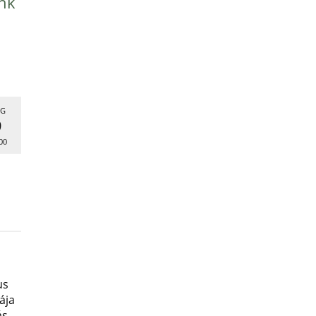
nk
G
9
00
us
ája
ás