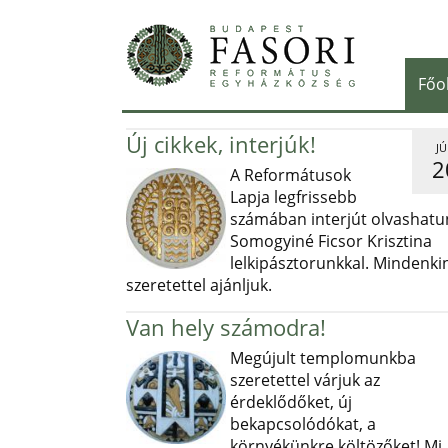
Főo
Új cikkek, interjúk!
JÚ
2
A Reformátusok
Lapja legfrissebb
számában interjút olvashatu
Somogyiné Ficsor Krisztina
lelkipásztorunkkal. Mindenki
szeretettel ajánljuk.
Van hely számodra!
Megújult templomunkba
szeretettel várjuk az
érdeklődőket, új
bekapcsolódókat, a
környékünkre költözőket! Mi