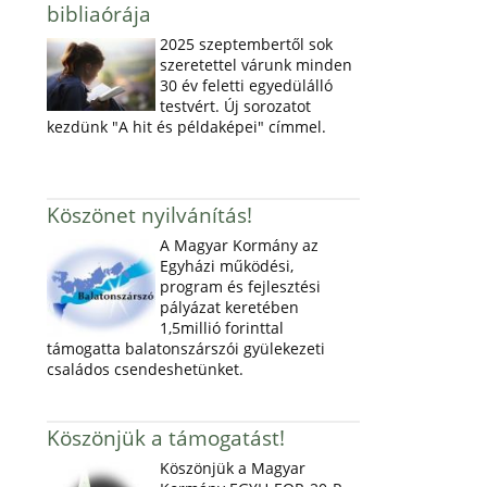
bibliaórája
2025 szeptembertől sok
szeretettel várunk minden
30 év feletti egyedülálló
testvért. Új sorozatot
kezdünk "A hit és példaképei" címmel.
Köszönet nyilvánítás!
A Magyar Kormány az
Egyházi működési,
program és fejlesztési
pályázat keretében
1,5millió forinttal
támogatta balatonszárszói gyülekezeti
családos csendeshetünket.
Köszönjük a támogatást!
Köszönjük a Magyar