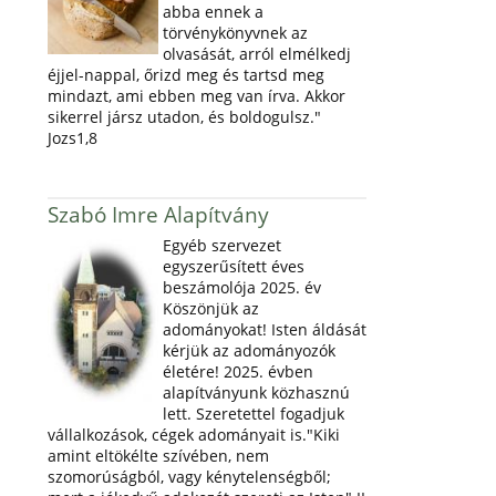
abba ennek a
törvénykönyvnek az
olvasását, arról elmélkedj
éjjel-nappal, őrizd meg és tartsd meg
mindazt, ami ebben meg van írva. Akkor
sikerrel jársz utadon, és boldogulsz."
Jozs1,8
Szabó Imre Alapítvány
Egyéb szervezet
egyszerűsített éves
beszámolója 2025. év
Köszönjük az
adományokat! Isten áldását
kérjük az adományozók
életére! 2025. évben
alapítványunk közhasznú
lett. Szeretettel fogadjuk
vállalkozások, cégek adományait is."Kiki
amint eltökélte szívében, nem
szomorúságból, vagy kénytelenségből;