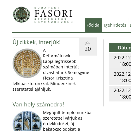
Főoldal
Igehirdetés
Új cikkek, interjúk!
JÚL
Dátu
20
A
Reformátusok
2022.12
Lapja legfrissebb
18:0
számában interjút
olvashatunk Somogyiné
2022.12
Ficsor Krisztina
18:0
lelkipásztorunkkal. Mindenkinek
szeretettel ajánljuk.
2022.12
18:0
Van hely számodra!
Megújult templomunkba
szeretettel várjuk az
érdeklődőket, új
bekapcsolódókat, a