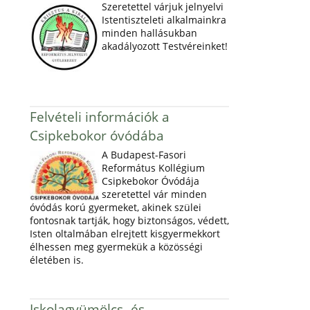
Szeretettel várjuk jelnyelvi
Istentiszteleti alkalmainkra
minden hallásukban
akadályozott Testvéreinket!
Felvételi információk a
Csipkebokor óvódába
A Budapest-Fasori
Református Kollégium
Csipkebokor Óvódája
szeretettel vár minden
óvódás korú gyermeket, akinek szülei
fontosnak tartják, hogy biztonságos, védett,
Isten oltalmában elrejtett kisgyermekkort
élhessen meg gyermekük a közösségi
életében is.
Iskolagyümölcs- és