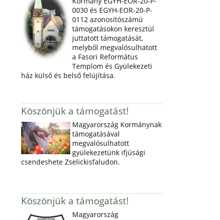
Kormány EGYH-EOR-20-P-
0030 és EGYH-EOR-20-P-
0112 azonosítószámú
támogatásokon keresztül
juttatott támogatását,
melyből megvalósulhatott
a Fasori Református
Templom és Gyülekezeti
ház külső és belső felújítása.
Köszönjük a támogatást!
Magyarország Kormánynak
támogatásával
megvalósulhatott
gyülekezetünk ifjúsági
csendeshete Zselickisfaludon.
Köszönjük a támogatást!
Magyarország