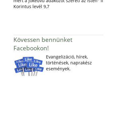
mert a jókedvű adakozót szereti az Isten" II
Korintus levél 9,7
Kövessen bennünket
Facebookon!
Evangelizáció, hírek,
történések, naprakész
események.