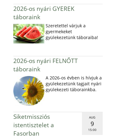
2026-os nyári GYEREK
táboraink
Szeretettel várjuk a
gyermekeket
gyülekezetünk táboraiba!
2026-os nyári FELNŐTT
táboraink
A 2026-os évben is hívjuk a
gyülekezetünk tagjait nyári
gyülekezeti táborainkba.
Siketmissziós
AUG
9
istentisztelet a
15:00
Fasorban