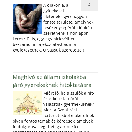
3
A diakónia, a
gyülekezet
életének egyik nagyon
fontos területe, amelynek
tevékenységéról időnként
szeretnénk a honlapon
keresztül is, egy-egy hirlevélben
beszámolni, tájékoztatást adni a
gyülekezetnek. Olvassuk szeretettel!
Meghívó az állami iskolákba
járó gyerekeknek hitoktatásra
Miért jó, ha a szülők a hit-
és erkölcstan órát
választják gyermeküknek?
Mert a Szentírási
történetekből előkerülnek
olyan fontos témák és kérdések, amelyek
feldolgozása segítheti gyermekük