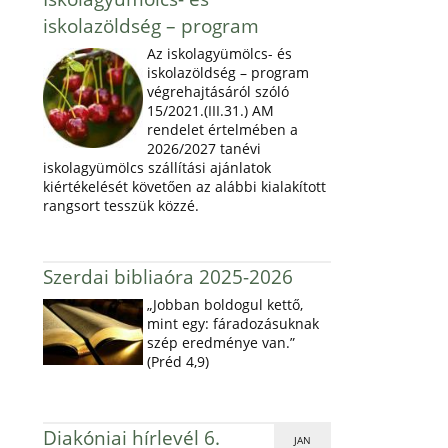
iskolazöldség – program
Az iskolagyümölcs- és
iskolazöldség – program
végrehajtásáról szóló
15/2021.(III.31.) AM
rendelet értelmében a
2026/2027 tanévi
iskolagyümölcs szállítási ajánlatok
kiértékelését követően az alábbi kialakított
rangsort tesszük közzé.
Szerdai bibliaóra 2025-2026
„Jobban boldogul kettő,
mint egy: fáradozásuknak
szép eredménye van.”
(Préd 4,9)
Diakóniai hírlevél 6.
JAN