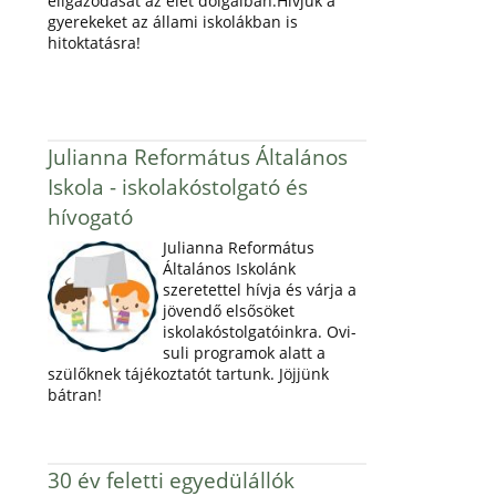
eligazodását az élet dolgaiban.Hívjuk a
gyerekeket az állami iskolákban is
hitoktatásra!
Julianna Református Általános
Iskola - iskolakóstolgató és
hívogató
Julianna Református
Általános Iskolánk
szeretettel hívja és várja a
jövendő elsősöket
iskolakóstolgatóinkra. Ovi-
suli programok alatt a
szülőknek tájékoztatót tartunk. Jöjjünk
bátran!
30 év feletti egyedülállók