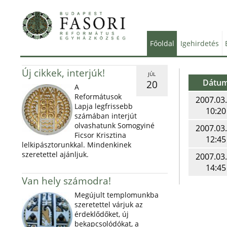
Főoldal
Igehirdetés
Új cikkek, interjúk!
JÚL
Dátu
20
A
Reformátusok
2007.03
Lapja legfrissebb
10:20
számában interjút
olvashatunk Somogyiné
2007.03
Ficsor Krisztina
12:45
lelkipásztorunkkal. Mindenkinek
szeretettel ajánljuk.
2007.03
14:45
Van hely számodra!
Megújult templomunkba
szeretettel várjuk az
érdeklődőket, új
bekapcsolódókat, a