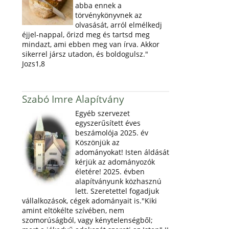
abba ennek a
törvénykönyvnek az
olvasását, arról elmélkedj
éjjel-nappal, őrizd meg és tartsd meg
mindazt, ami ebben meg van írva. Akkor
sikerrel jársz utadon, és boldogulsz."
Jozs1,8
Szabó Imre Alapítvány
Egyéb szervezet
egyszerűsített éves
beszámolója 2025. év
Köszönjük az
adományokat! Isten áldását
kérjük az adományozók
életére! 2025. évben
alapítványunk közhasznú
lett. Szeretettel fogadjuk
vállalkozások, cégek adományait is."Kiki
amint eltökélte szívében, nem
szomorúságból, vagy kénytelenségből;