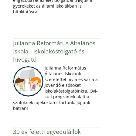
eligazodását az élet dolgaiban.Hívjuk a
gyerekeket az állami iskolákban is
hitoktatásra!
Julianna Református Általános
Iskola - iskolakóstolgató és
hívogató
Julianna Református
Általános Iskolánk
szeretettel hívja és várja a
jövendő elsősöket
iskolakóstolgatóinkra. Ovi-
suli programok alatt a
szülőknek tájékoztatót tartunk. Jöjjünk
bátran!
30 év feletti egyedülállók