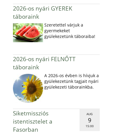
2026-os nyári GYEREK
táboraink
Szeretettel várjuk a
gyermekeket
gyülekezetünk táboraiba!
2026-os nyári FELNŐTT
táboraink
A 2026-os évben is hívjuk a
gyülekezetünk tagjait nyári
gyülekezeti táborainkba.
Siketmissziós
AUG
9
istentisztelet a
15:00
Fasorban