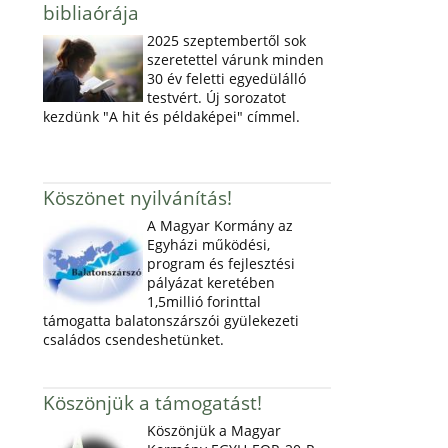
bibliaórája
2025 szeptembertől sok
szeretettel várunk minden
30 év feletti egyedülálló
testvért. Új sorozatot
kezdünk "A hit és példaképei" címmel.
Köszönet nyilvánítás!
A Magyar Kormány az
Egyházi működési,
program és fejlesztési
pályázat keretében
1,5millió forinttal
támogatta balatonszárszói gyülekezeti
családos csendeshetünket.
Köszönjük a támogatást!
Köszönjük a Magyar