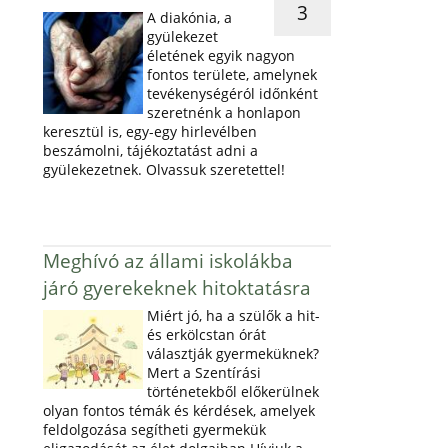
3
A diakónia, a
gyülekezet
életének egyik nagyon
fontos területe, amelynek
tevékenységéról időnként
szeretnénk a honlapon
keresztül is, egy-egy hirlevélben
beszámolni, tájékoztatást adni a
gyülekezetnek. Olvassuk szeretettel!
Meghívó az állami iskolákba
járó gyerekeknek hitoktatásra
Miért jó, ha a szülők a hit-
és erkölcstan órát
választják gyermeküknek?
Mert a Szentírási
történetekből előkerülnek
olyan fontos témák és kérdések, amelyek
feldolgozása segítheti gyermekük