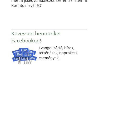
mert a jókedvű adakozót szereti az Isten" II
Korintus levél 9,7
Kövessen bennünket
Facebookon!
Evangelizáció, hírek,
történések, naprakész
események.