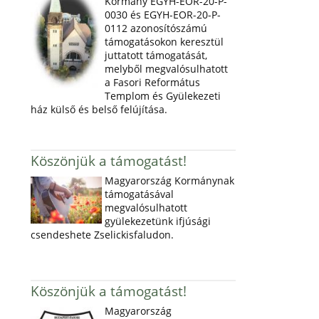
Kormány EGYH-EOR-20-P-
0030 és EGYH-EOR-20-P-
0112 azonosítószámú
támogatásokon keresztül
juttatott támogatását,
melyből megvalósulhatott
a Fasori Református
Templom és Gyülekezeti
ház külső és belső felújítása.
Köszönjük a támogatást!
Magyarország Kormánynak
támogatásával
megvalósulhatott
gyülekezetünk ifjúsági
csendeshete Zselickisfaludon.
Köszönjük a támogatást!
Magyarország