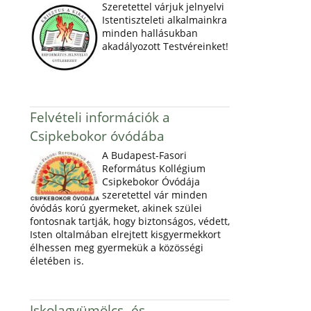
Szeretettel várjuk jelnyelvi
Istentiszteleti alkalmainkra
minden hallásukban
akadályozott Testvéreinket!
Felvételi információk a
Csipkebokor óvódába
A Budapest-Fasori
Református Kollégium
Csipkebokor Óvódája
szeretettel vár minden
óvódás korú gyermeket, akinek szülei
fontosnak tartják, hogy biztonságos, védett,
Isten oltalmában elrejtett kisgyermekkort
élhessen meg gyermekük a közösségi
életében is.
Iskolagyümölcs- és