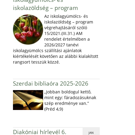
iskolazöldség – program
Az iskolagyümölcs- és
iskolazöldség – program
végrehajtásáról szóló
15/2021.(III.31.) AM
rendelet értelmében a
2026/2027 tanévi
iskolagyümölcs szállítási ajánlatok
kiértékelését követően az alábbi kialakított
rangsort tesszük közzé.
Szerdai bibliaóra 2025-2026
„Jobban boldogul kettő,
mint egy: fáradozásuknak
szép eredménye van.”
(Préd 4,9)
Diakóniai hírlevél 6.
JAN