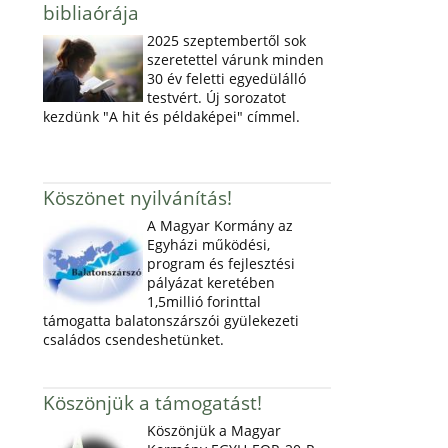
bibliaórája
2025 szeptembertől sok
szeretettel várunk minden
30 év feletti egyedülálló
testvért. Új sorozatot
kezdünk "A hit és példaképei" címmel.
Köszönet nyilvánítás!
A Magyar Kormány az
Egyházi működési,
program és fejlesztési
pályázat keretében
1,5millió forinttal
támogatta balatonszárszói gyülekezeti
családos csendeshetünket.
Köszönjük a támogatást!
Köszönjük a Magyar