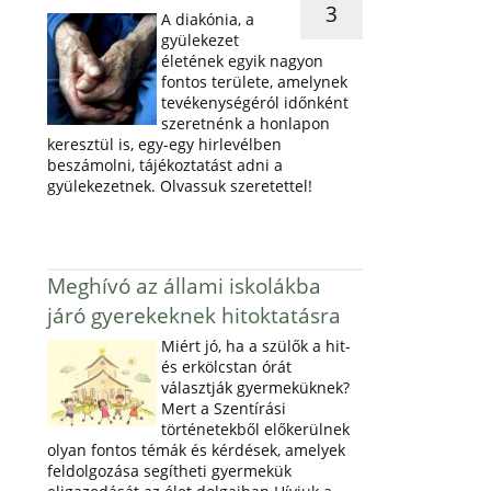
3
A diakónia, a
gyülekezet
életének egyik nagyon
fontos területe, amelynek
tevékenységéról időnként
szeretnénk a honlapon
keresztül is, egy-egy hirlevélben
beszámolni, tájékoztatást adni a
gyülekezetnek. Olvassuk szeretettel!
Meghívó az állami iskolákba
járó gyerekeknek hitoktatásra
Miért jó, ha a szülők a hit-
és erkölcstan órát
választják gyermeküknek?
Mert a Szentírási
történetekből előkerülnek
olyan fontos témák és kérdések, amelyek
feldolgozása segítheti gyermekük