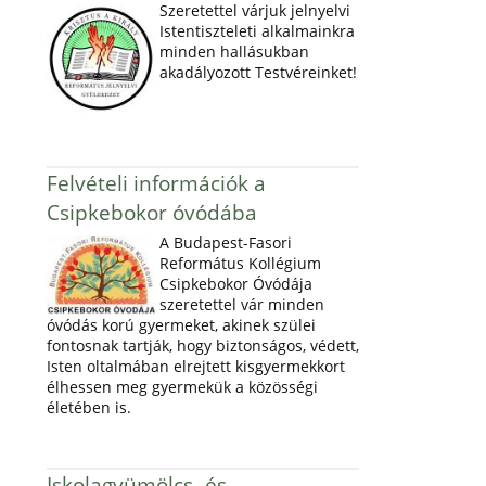
Szeretettel várjuk jelnyelvi
Istentiszteleti alkalmainkra
minden hallásukban
akadályozott Testvéreinket!
Felvételi információk a
Csipkebokor óvódába
A Budapest-Fasori
Református Kollégium
Csipkebokor Óvódája
szeretettel vár minden
óvódás korú gyermeket, akinek szülei
fontosnak tartják, hogy biztonságos, védett,
Isten oltalmában elrejtett kisgyermekkort
élhessen meg gyermekük a közösségi
életében is.
Iskolagyümölcs- és