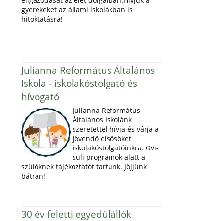
eligazodását az élet dolgaiban.Hívjuk a
gyerekeket az állami iskolákban is
hitoktatásra!
Julianna Református Általános
Iskola - iskolakóstolgató és
hívogató
Julianna Református
Általános Iskolánk
szeretettel hívja és várja a
jövendő elsősöket
iskolakóstolgatóinkra. Ovi-
suli programok alatt a
szülőknek tájékoztatót tartunk. Jöjjünk
bátran!
30 év feletti egyedülállók