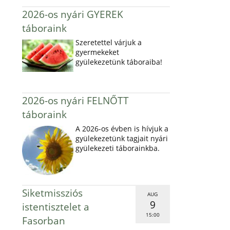
2026-os nyári GYEREK
táboraink
Szeretettel várjuk a
gyermekeket
gyülekezetünk táboraiba!
2026-os nyári FELNŐTT
táboraink
A 2026-os évben is hívjuk a
gyülekezetünk tagjait nyári
gyülekezeti táborainkba.
Siketmissziós
AUG
9
istentisztelet a
15:00
Fasorban