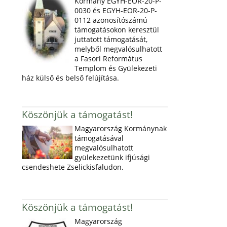
Kormány EGYH-EOR-20-P-
0030 és EGYH-EOR-20-P-
0112 azonosítószámú
támogatásokon keresztül
juttatott támogatását,
melyből megvalósulhatott
a Fasori Református
Templom és Gyülekezeti
ház külső és belső felújítása.
Köszönjük a támogatást!
Magyarország Kormánynak
támogatásával
megvalósulhatott
gyülekezetünk ifjúsági
csendeshete Zselickisfaludon.
Köszönjük a támogatást!
Magyarország