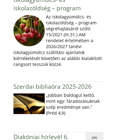
iskolazöldség – program
Az iskolagyümölcs- és
iskolazöldség – program
végrehajtásáról szóló
15/2021.(III.31.) AM
rendelet értelmében a
2026/2027 tanévi
iskolagyümölcs szállítási ajánlatok
kiértékelését követően az alábbi kialakított
rangsort tesszük közzé.
Szerdai bibliaóra 2025-2026
„Jobban boldogul kettő,
mint egy: fáradozásuknak
szép eredménye van.”
(Préd 4,9)
Diakóniai hírlevél 6.
JAN