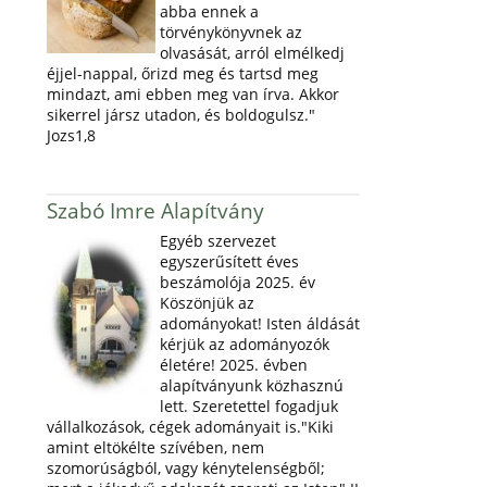
abba ennek a
törvénykönyvnek az
olvasását, arról elmélkedj
éjjel-nappal, őrizd meg és tartsd meg
mindazt, ami ebben meg van írva. Akkor
sikerrel jársz utadon, és boldogulsz."
Jozs1,8
Szabó Imre Alapítvány
Egyéb szervezet
egyszerűsített éves
beszámolója 2025. év
Köszönjük az
adományokat! Isten áldását
kérjük az adományozók
életére! 2025. évben
alapítványunk közhasznú
lett. Szeretettel fogadjuk
vállalkozások, cégek adományait is."Kiki
amint eltökélte szívében, nem
szomorúságból, vagy kénytelenségből;