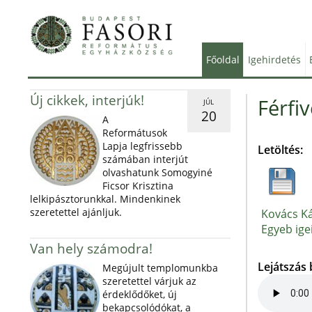
Főoldal
Igehirdetés
Új cikkek, interjúk!
Férfi
JÚL
20
A
Reformátusok
Lapja legfrissebb
Letöltés:
számában interjút
olvashatunk Somogyiné
Ficsor Krisztina
lelkipásztorunkkal. Mindenkinek
szeretettel ajánljuk.
Kovács Ká
Egyeb igei
Van hely számodra!
Lejátszás
Megújult templomunkba
szeretettel várjuk az
érdeklődőket, új
bekapcsolódókat, a