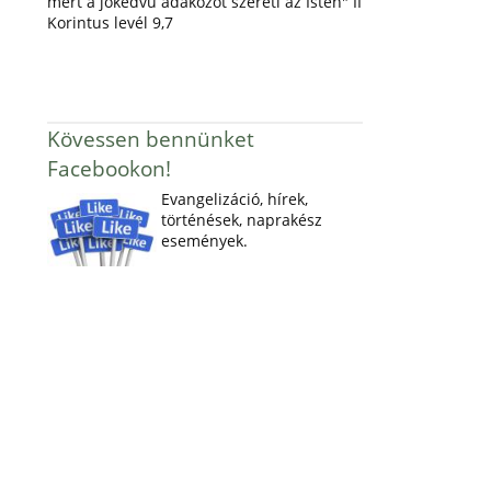
mert a jókedvű adakozót szereti az Isten" II
Korintus levél 9,7
Kövessen bennünket
Facebookon!
Evangelizáció, hírek,
történések, naprakész
események.