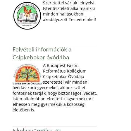
Szeretettel várjuk jelnyelvi
Istentiszteleti alkalmainkra
minden hallásukban
akadályozott Testvéreinket!
Felvételi információk a
Csipkebokor óvódába
A Budapest-Fasori
Református Kollégium
Csipkebokor Óvódája
szeretettel vár minden
óvódás korú gyermeket, akinek szülei
fontosnak tartják, hogy biztonságos, védett,
Isten oltalmában elrejtett kisgyermekkort
élhessen meg gyermekük a közösségi
életében is.
Iskolagyümölcs- és