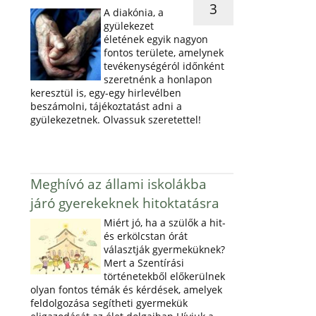
3
A diakónia, a
gyülekezet
életének egyik nagyon
fontos területe, amelynek
tevékenységéról időnként
szeretnénk a honlapon
keresztül is, egy-egy hirlevélben
beszámolni, tájékoztatást adni a
gyülekezetnek. Olvassuk szeretettel!
Meghívó az állami iskolákba
járó gyerekeknek hitoktatásra
Miért jó, ha a szülők a hit-
és erkölcstan órát
választják gyermeküknek?
Mert a Szentírási
történetekből előkerülnek
olyan fontos témák és kérdések, amelyek
feldolgozása segítheti gyermekük