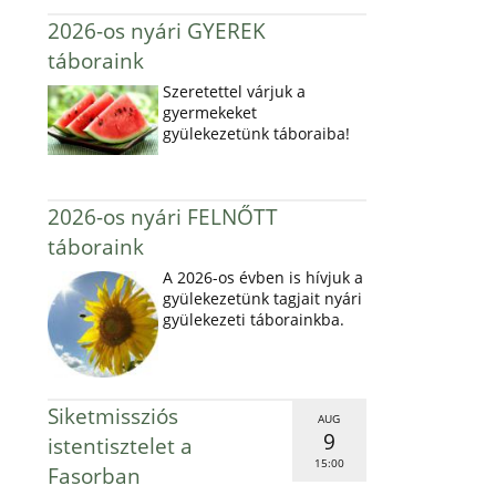
2026-os nyári GYEREK
táboraink
Szeretettel várjuk a
gyermekeket
gyülekezetünk táboraiba!
2026-os nyári FELNŐTT
táboraink
A 2026-os évben is hívjuk a
gyülekezetünk tagjait nyári
gyülekezeti táborainkba.
Siketmissziós
AUG
9
istentisztelet a
15:00
Fasorban