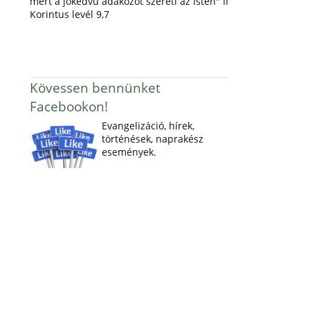
mert a jókedvű adakozót szereti az Isten" II
Korintus levél 9,7
Kövessen bennünket
Facebookon!
Evangelizáció, hírek,
történések, naprakész
események.