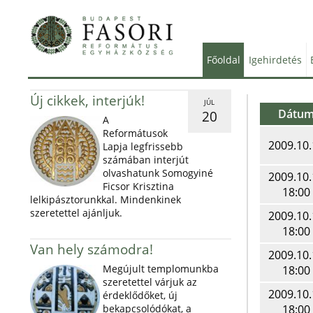
Főoldal
Igehirdetés
Új cikkek, interjúk!
JÚL
Dátu
20
A
Reformátusok
2009.10.
Lapja legfrissebb
számában interjút
olvashatunk Somogyiné
2009.10.
Ficsor Krisztina
18:00
lelkipásztorunkkal. Mindenkinek
szeretettel ajánljuk.
2009.10.
18:00
Van hely számodra!
2009.10.
Megújult templomunkba
18:00
szeretettel várjuk az
2009.10.
érdeklődőket, új
bekapcsolódókat, a
18:00