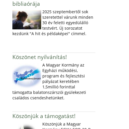
bibliaórája
2025 szeptembertől sok
szeretettel várunk minden
30 év feletti egyedülálló
testvért. Új sorozatot
kezdünk "A hit és példaképei" címmel.
Köszönet nyilvánítás!
A Magyar Kormány az
Egyházi működési,
program és fejlesztési
pályázat keretében
1,5millió forinttal
támogatta balatonszárszói gyülekezeti
családos csendeshetünket.
Köszönjük a támogatást!
Köszönjük a Magyar