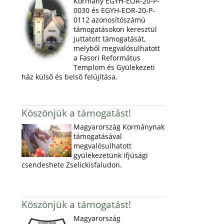
Kormány EGYH-EOR-20-P-
0030 és EGYH-EOR-20-P-
0112 azonosítószámú
támogatásokon keresztül
juttatott támogatását,
melyből megvalósulhatott
a Fasori Református
Templom és Gyülekezeti
ház külső és belső felújítása.
Köszönjük a támogatást!
Magyarország Kormánynak
támogatásával
megvalósulhatott
gyülekezetünk ifjúsági
csendeshete Zselickisfaludon.
Köszönjük a támogatást!
Magyarország