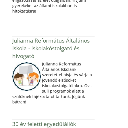
eligazodását az élet dolgaiban.Hívjuk a
gyerekeket az állami iskolákban is
hitoktatásra!
Julianna Református Általános
Iskola - iskolakóstolgató és
hívogató
Julianna Református
Általános Iskolánk
szeretettel hívja és várja a
jövendő elsősöket
iskolakóstolgatóinkra. Ovi-
suli programok alatt a
szülőknek tájékoztatót tartunk. Jöjjünk
bátran!
30 év feletti egyedülállók