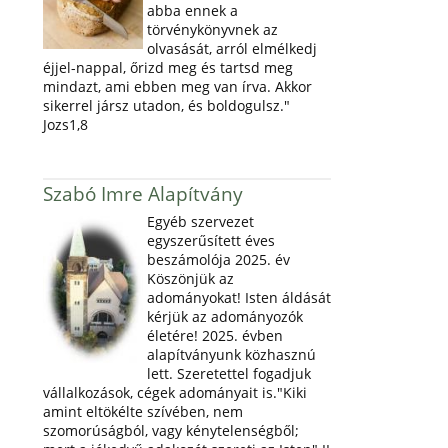
abba ennek a
törvénykönyvnek az
olvasását, arról elmélkedj
éjjel-nappal, őrizd meg és tartsd meg
mindazt, ami ebben meg van írva. Akkor
sikerrel jársz utadon, és boldogulsz."
Jozs1,8
Szabó Imre Alapítvány
Egyéb szervezet
egyszerűsített éves
beszámolója 2025. év
Köszönjük az
adományokat! Isten áldását
kérjük az adományozók
életére! 2025. évben
alapítványunk közhasznú
lett. Szeretettel fogadjuk
vállalkozások, cégek adományait is."Kiki
amint eltökélte szívében, nem
szomorúságból, vagy kénytelenségből;