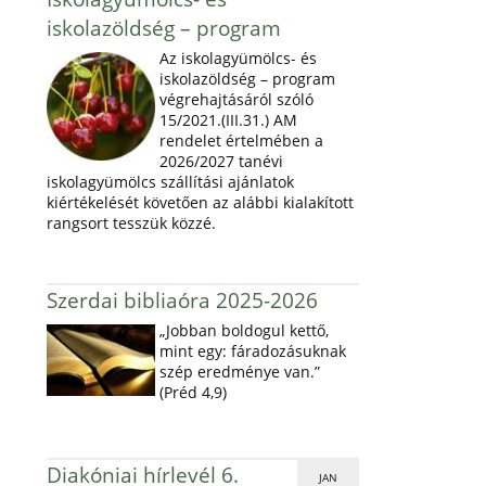
iskolazöldség – program
Az iskolagyümölcs- és
iskolazöldség – program
végrehajtásáról szóló
15/2021.(III.31.) AM
rendelet értelmében a
2026/2027 tanévi
iskolagyümölcs szállítási ajánlatok
kiértékelését követően az alábbi kialakított
rangsort tesszük közzé.
Szerdai bibliaóra 2025-2026
„Jobban boldogul kettő,
mint egy: fáradozásuknak
szép eredménye van.”
(Préd 4,9)
Diakóniai hírlevél 6.
JAN