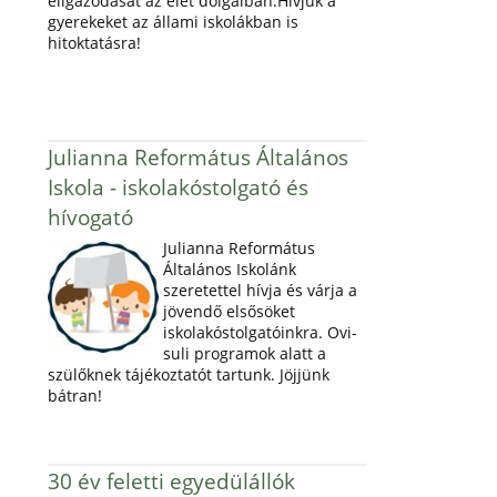
eligazodását az élet dolgaiban.Hívjuk a
gyerekeket az állami iskolákban is
hitoktatásra!
Julianna Református Általános
Iskola - iskolakóstolgató és
hívogató
Julianna Református
Általános Iskolánk
szeretettel hívja és várja a
jövendő elsősöket
iskolakóstolgatóinkra. Ovi-
suli programok alatt a
szülőknek tájékoztatót tartunk. Jöjjünk
bátran!
30 év feletti egyedülállók