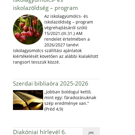
iskolazöldség – program
Az iskolagyümölcs- és
iskolazöldség – program
végrehajtásáról szóló
15/2021.(III.31.) AM
rendelet értelmében a
2026/2027 tanévi
iskolagyümölcs szállítási ajánlatok
kiértékelését követően az alábbi kialakított
rangsort tesszük közzé.
Szerdai bibliaóra 2025-2026
„Jobban boldogul kettő,
mint egy: fáradozásuknak
szép eredménye van.”
(Préd 4,9)
Diakóniai hírlevél 6.
JAN