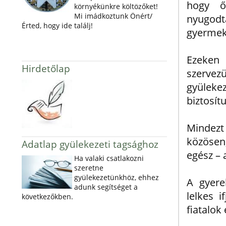
hogy ő
környékünkre költözőket!
Mi imádkoztunk Önért/
nyugod
Érted, hogy ide találj!
gyermeke
Ezeken
Hirdetőlap
szervez
gyülek
biztosít
Mindez
közösen,
Adatlap gyülekezeti tagsághoz
egész – 
Ha valaki csatlakozni
szeretne
gyülekezetünkhöz, ehhez
A gyere
adunk segítséget a
lelkes i
következőkben.
fiatalok