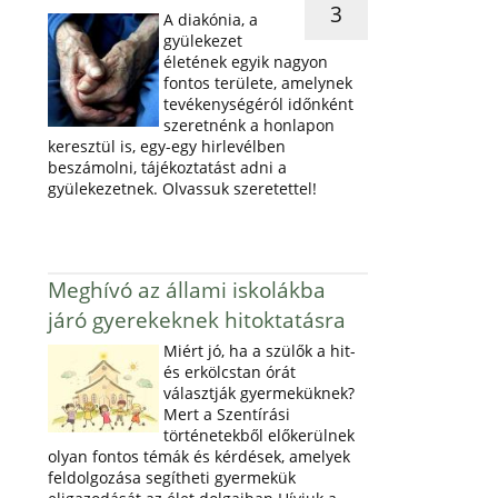
3
A diakónia, a
gyülekezet
életének egyik nagyon
fontos területe, amelynek
tevékenységéról időnként
szeretnénk a honlapon
keresztül is, egy-egy hirlevélben
beszámolni, tájékoztatást adni a
gyülekezetnek. Olvassuk szeretettel!
Meghívó az állami iskolákba
járó gyerekeknek hitoktatásra
Miért jó, ha a szülők a hit-
és erkölcstan órát
választják gyermeküknek?
Mert a Szentírási
történetekből előkerülnek
olyan fontos témák és kérdések, amelyek
feldolgozása segítheti gyermekük