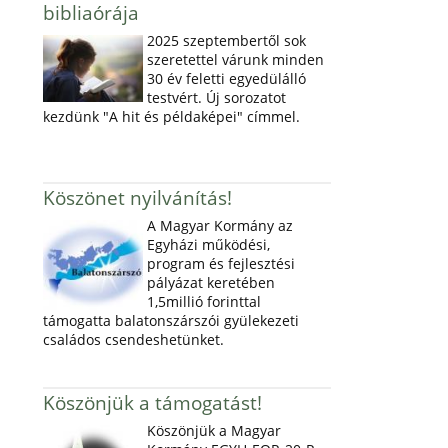
bibliaórája
2025 szeptembertől sok
szeretettel várunk minden
30 év feletti egyedülálló
testvért. Új sorozatot
kezdünk "A hit és példaképei" címmel.
Köszönet nyilvánítás!
A Magyar Kormány az
Egyházi működési,
program és fejlesztési
pályázat keretében
1,5millió forinttal
támogatta balatonszárszói gyülekezeti
családos csendeshetünket.
Köszönjük a támogatást!
Köszönjük a Magyar