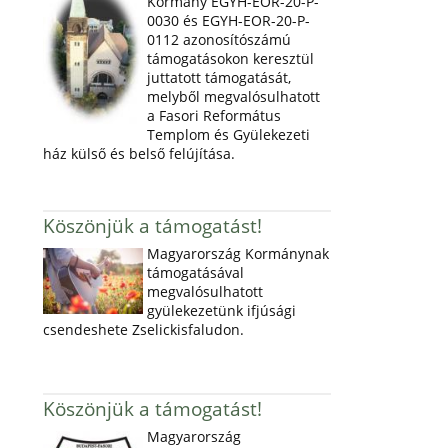
Kormány EGYH-EOR-20-P-
0030 és EGYH-EOR-20-P-
0112 azonosítószámú
támogatásokon keresztül
juttatott támogatását,
melyből megvalósulhatott
a Fasori Református
Templom és Gyülekezeti
ház külső és belső felújítása.
Köszönjük a támogatást!
Magyarország Kormánynak
támogatásával
megvalósulhatott
gyülekezetünk ifjúsági
csendeshete Zselickisfaludon.
Köszönjük a támogatást!
Magyarország