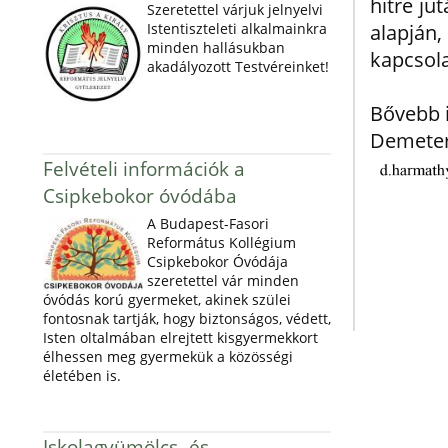
hitre ju
Szeretettel várjuk jelnyelvi
Istentiszteleti alkalmainkra
alapján
minden hallásukban
kapcsola
akadályozott Testvéreinket!
Bővebb i
Demeter
Felvételi információk a
Csipkebokor óvódába
A Budapest-Fasori
Református Kollégium
Csipkebokor Óvódája
szeretettel vár minden
óvódás korú gyermeket, akinek szülei
fontosnak tartják, hogy biztonságos, védett,
Isten oltalmában elrejtett kisgyermekkort
élhessen meg gyermekük a közösségi
életében is.
Iskolagyümölcs- és