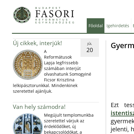
Főoldal
Igehirdetés
Új cikkek, interjúk!
Gyerm
JÚL
20
A
Reformátusok
Lapja legfrissebb
számában interjút
olvashatunk Somogyiné
Ficsor Krisztina
lelkipásztorunkkal. Mindenkinek
szeretettel ajánljuk.
Ezt te
Van hely számodra!
istentis
Megújult templomunkba
gyermek
szeretettel várjuk az
érdeklődőket, új
jelenti,
bekapcsolódókat, a