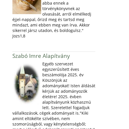
abba ennek a
törvénykönyvnek az
olvasását, arról elmélkedj
éjjel-nappal, őrizd meg és tartsd meg
mindazt, ami ebben meg van írva. Akkor
sikerrel jársz utadon, és boldogulsz."
Jozs1,8
Szabó Imre Alapítvány
Egyéb szervezet
egyszerűsített éves
beszámolója 2025. év
Köszönjük az
adományokat! Isten áldását
kérjük az adományozók
életére! 2025. évben
alapítványunk közhasznú
lett. Szeretettel fogadjuk
vállalkozások, cégek adományait is."Kiki
amint eltökélte szívében, nem
szomorúságból, vagy kénytelenségből;