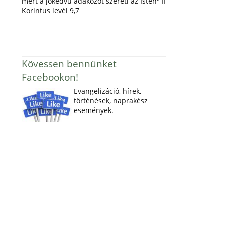
mert a jókedvű adakozót szereti az Isten" II
Korintus levél 9,7
Kövessen bennünket
Facebookon!
Evangelizáció, hírek,
történések, naprakész
események.