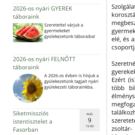
Szolgál
2026-os nyári GYEREK
korosz
táboraink
megbesz
Szeretettel várjuk a
gyermek
gyermekeket
gyülekezetünk táboraiba!
elé, és 
csoportj
2026-os nyári FELNŐTT
Szeret
táboraink
gyerekek
A 2026-os évben is hívjuk a
Ezért (i
gyülekezetünk tagjait nyári
több bi
gyülekezeti táborainkba.
élmény
megfo
találko
Siketmissziós
AUG
9
szerete
istentisztelet a
15:00
zsoltár-
Fasorban