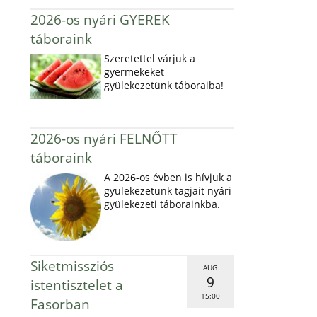
2026-os nyári GYEREK
táboraink
Szeretettel várjuk a
gyermekeket
gyülekezetünk táboraiba!
2026-os nyári FELNŐTT
táboraink
A 2026-os évben is hívjuk a
gyülekezetünk tagjait nyári
gyülekezeti táborainkba.
Siketmissziós
AUG
9
istentisztelet a
15:00
Fasorban