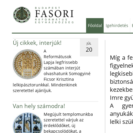
Főoldal
Igehirdetés
Új cikkek, interjúk!
JÚL
20
A
Míg a f
Reformátusok
Lapja legfrissebb
figye
számában interjút
legk
olvashatunk Somogyiné
Ficsor Krisztina
bizto
lelkipásztorunkkal. Mindenkinek
kezekbe
szeretettel ajánljuk.
Imre gyü
A gye
Van hely számodra!
anyukák
Megújult templomunkba
szeretettel várjuk az
lelki sz
érdeklődőket, új
bekapcsolódókat, a