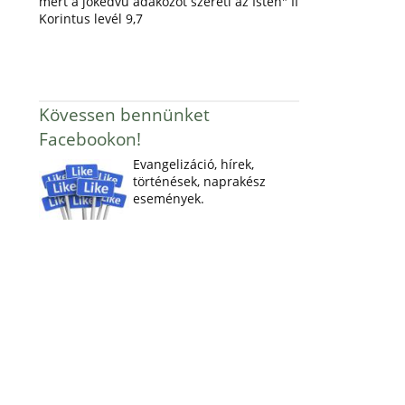
mert a jókedvű adakozót szereti az Isten" II
Korintus levél 9,7
Kövessen bennünket
Facebookon!
Evangelizáció, hírek,
történések, naprakész
események.