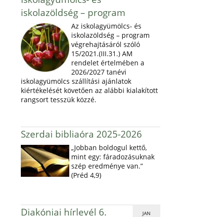
iskolazöldség – program
Az iskolagyümölcs- és
iskolazöldség – program
végrehajtásáról szóló
15/2021.(III.31.) AM
rendelet értelmében a
2026/2027 tanévi
iskolagyümölcs szállítási ajánlatok
kiértékelését követően az alábbi kialakított
rangsort tesszük közzé.
Szerdai bibliaóra 2025-2026
„Jobban boldogul kettő,
mint egy: fáradozásuknak
szép eredménye van.”
(Préd 4,9)
Diakóniai hírlevél 6.
JAN