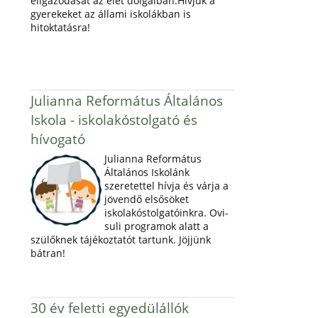
eligazodását az élet dolgaiban.Hívjuk a
gyerekeket az állami iskolákban is
hitoktatásra!
Julianna Református Általános
Iskola - iskolakóstolgató és
hívogató
Julianna Református
Általános Iskolánk
szeretettel hívja és várja a
jövendő elsősöket
iskolakóstolgatóinkra. Ovi-
suli programok alatt a
szülőknek tájékoztatót tartunk. Jöjjünk
bátran!
30 év feletti egyedülállók