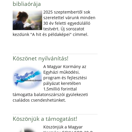
bibliaórája
2025 szeptembertől sok
szeretettel várunk minden
30 év feletti egyedülálló
testvért. Új sorozatot
kezdünk "A hit és példaképei" címmel.
Köszönet nyilvánítás!
A Magyar Kormány az
Egyházi működési,
program és fejlesztési
pályázat keretében
1,5millió forinttal
támogatta balatonszárszói gyülekezeti
családos csendeshetünket.
Köszönjük a támogatást!
Köszönjük a Magyar