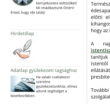
Természe
környékünkre költözőket!
Mi imádkoztunk Önért/
édesapa
Érted, hogy ide találj!
előtti 
kihangos
hogy az 
Hirdetőlap
A na
istenti
tanítjuk
Istentől
Adatlap gyülekezeti tagsághoz
ellátásá
presbite
Ha valaki csatlakozni
szeretne
gyülekezetünkhöz, ehhez
Tovább
adunk segítséget a
következőkben.
szolgála