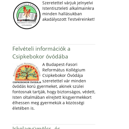
Szeretettel várjuk jelnyelvi
Istentiszteleti alkalmainkra
minden hallásukban
akadályozott Testvéreinket!
Felvételi információk a
Csipkebokor óvódába
A Budapest-Fasori
Református Kollégium
Csipkebokor Óvódája
szeretettel vár minden
óvódás korú gyermeket, akinek szülei
fontosnak tartják, hogy biztonságos, védett,
Isten oltalmában elrejtett kisgyermekkort
élhessen meg gyermekük a közösségi
életében is.
Iskolagyümölcs- és