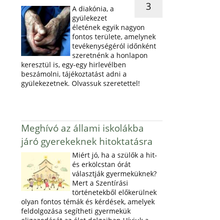
3
A diakónia, a
gyülekezet
életének egyik nagyon
fontos területe, amelynek
tevékenységéról időnként
szeretnénk a honlapon
keresztül is, egy-egy hirlevélben
beszámolni, tájékoztatást adni a
gyülekezetnek. Olvassuk szeretettel!
Meghívó az állami iskolákba
járó gyerekeknek hitoktatásra
Miért jó, ha a szülők a hit-
és erkölcstan órát
választják gyermeküknek?
Mert a Szentírási
történetekből előkerülnek
olyan fontos témák és kérdések, amelyek
feldolgozása segítheti gyermekük