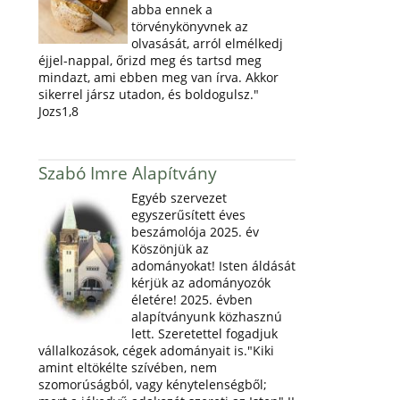
abba ennek a
törvénykönyvnek az
olvasását, arról elmélkedj
éjjel-nappal, őrizd meg és tartsd meg
mindazt, ami ebben meg van írva. Akkor
sikerrel jársz utadon, és boldogulsz."
Jozs1,8
Szabó Imre Alapítvány
Egyéb szervezet
egyszerűsített éves
beszámolója 2025. év
Köszönjük az
adományokat! Isten áldását
kérjük az adományozók
életére! 2025. évben
alapítványunk közhasznú
lett. Szeretettel fogadjuk
vállalkozások, cégek adományait is."Kiki
amint eltökélte szívében, nem
szomorúságból, vagy kénytelenségből;