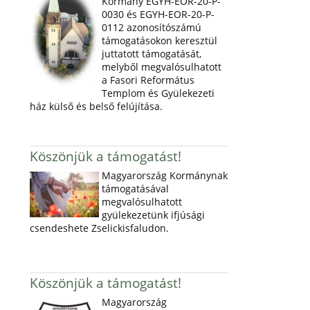
Kormány EGYH-EOR-20-P-
0030 és EGYH-EOR-20-P-
0112 azonosítószámú
támogatásokon keresztül
juttatott támogatását,
melyből megvalósulhatott
a Fasori Református
Templom és Gyülekezeti
ház külső és belső felújítása.
Köszönjük a támogatást!
Magyarország Kormánynak
támogatásával
megvalósulhatott
gyülekezetünk ifjúsági
csendeshete Zselickisfaludon.
Köszönjük a támogatást!
Magyarország