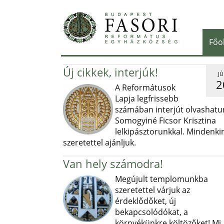
Főo
Új cikkek, interjúk!
JÚ
2
A Reformátusok
Lapja legfrissebb
számában interjút olvashatu
Somogyiné Ficsor Krisztina
lelkipásztorunkkal. Mindenki
szeretettel ajánljuk.
Van hely számodra!
Megújult templomunkba
szeretettel várjuk az
érdeklődőket, új
bekapcsolódókat, a
környékünkre költözőket! Mi