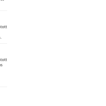
tott
.
tott
us