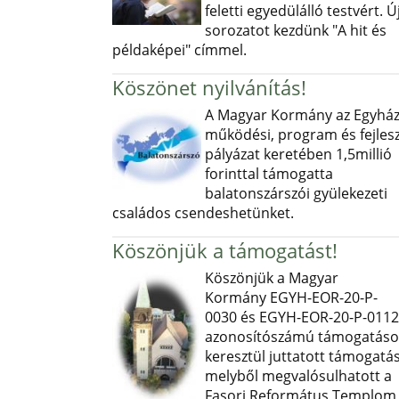
feletti egyedülálló testvért. Ú
sorozatot kezdünk "A hit és
példaképei" címmel.
Köszönet nyilvánítás!
A Magyar Kormány az Egyház
működési, program és fejlesz
pályázat keretében 1,5millió
forinttal támogatta
balatonszárszói gyülekezeti
családos csendeshetünket.
Köszönjük a támogatást!
Köszönjük a Magyar
Kormány EGYH-EOR-20-P-
0030 és EGYH-EOR-20-P-0112
azonosítószámú támogatás
keresztül juttatott támogatás
melyből megvalósulhatott a
Fasori Református Templom