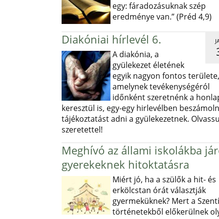
egy: fáradozásuknak szép
eredménye van.” (Préd 4,9)
Diakóniai hírlevél 6.
J
A diakónia, a
gyülekezet életének
egyik nagyon fontos területe
amelynek tevékenységéról
időnként szeretnénk a honl
keresztül is, egy-egy hirlevélben beszámoln
tájékoztatást adni a gyülekezetnek. Olvass
szeretettel!
Meghívó az állami iskolákba já
gyerekeknek hitoktatásra
Miért jó, ha a szülők a hit- és
erkölcstan órát választják
gyermeküknek? Mert a Szentí
történetekből előkerülnek ol