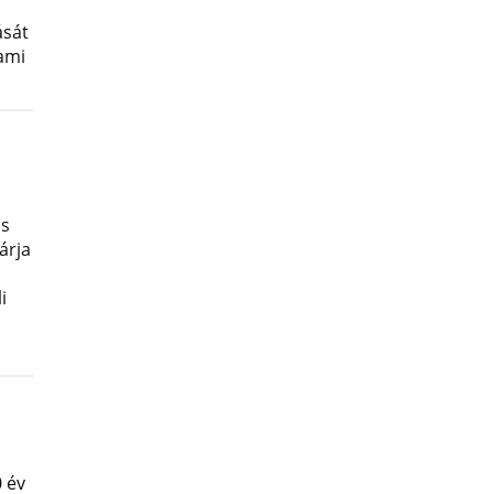
ását
lami
os
árja
i
 év