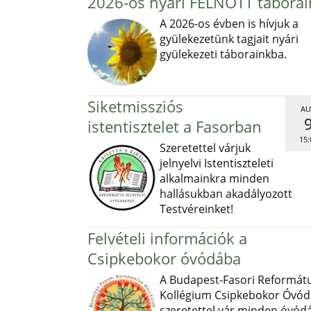
2026-os nyári FELNŐTT táborai
A 2026-os évben is hívjuk a
gyülekezetünk tagjait nyári
gyülekezeti táborainkba.
Siketmissziós
AU
istentisztelet a Fasorban
15:
Szeretettel várjuk
jelnyelvi Istentiszteleti
alkalmainkra minden
hallásukban akadályozott
Testvéreinket!
Felvételi információk a
Csipkebokor óvódába
A Budapest-Fasori Reformát
Kollégium Csipkebokor Óvód
szeretettel vár minden óvód