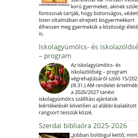
korú gyermeket, akinek szüle
fontosnak tartják, hogy biztonságos, védett
Isten oltalmában elrejtett kisgyermekkort
élhessen meg gyermekük a közösségi élet
is.
Iskolagyümölcs- és iskolazölds
– program
Az iskolagyümölcs- és
iskolazöldség – program
végrehajtásáról szóló 15/202
(III.31.) AM rendelet értelmé
a 2026/2027 tanévi
iskolagyümölcs szállítási ajánlatok
kiértékelését követően az alábbi kialakított
rangsort tesszük közzé.
Szerdai bibliaóra 2025-2026
„Jobban boldogul kettő, mint