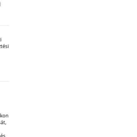
j
i
tési
okon
át,
 és