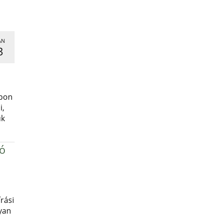
AN
3
,
apon
i,
uk
ró
rási
yan