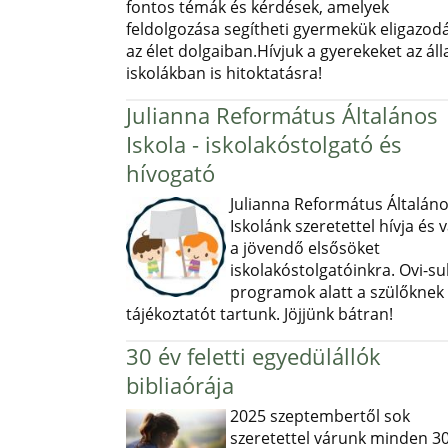
fontos témák és kérdések, amelyek
feldolgozása segítheti gyermekük eligazod
az élet dolgaiban.Hívjuk a gyerekeket az ál
iskolákban is hitoktatásra!
Julianna Református Általános
Iskola - iskolakóstolgató és
hívogató
Julianna Református Általán
Iskolánk szeretettel hívja és v
a jövendő elsősöket
iskolakóstolgatóinkra. Ovi-sul
programok alatt a szülőknek
tájékoztatót tartunk. Jöjjünk bátran!
30 év feletti egyedülállók
bibliaórája
2025 szeptembertől sok
szeretettel várunk minden 30