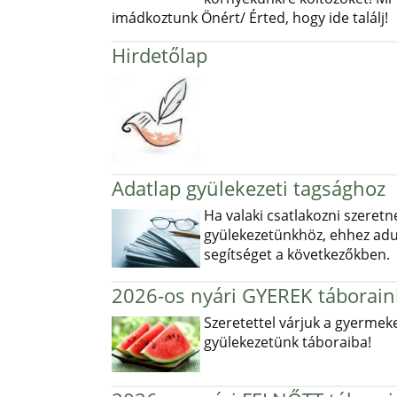
imádkoztunk Önért/ Érted, hogy ide találj!
Hirdetőlap
Adatlap gyülekezeti tagsághoz
Ha valaki csatlakozni szeretn
gyülekezetünkhöz, ehhez ad
segítséget a következőkben.
2026-os nyári GYEREK táborain
Szeretettel várjuk a gyermek
gyülekezetünk táboraiba!