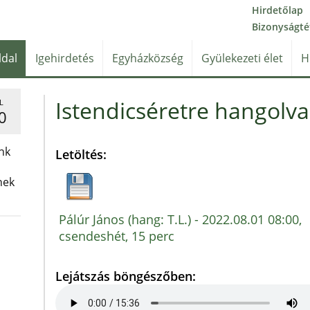
Hirdetőlap
Bizonyságté
ldal
Igehirdetés
Egyházközség
Gyülekezeti élet
H
Istendicséretre hangolva 
L
0
nk
Letöltés:
nek
Pálúr János (hang: T.L.) - 2022.08.01 08:00,
csendeshét, 15 perc
Lejátszás böngészőben: