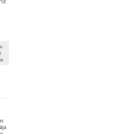
nk
G
9
00
us
ája
ás