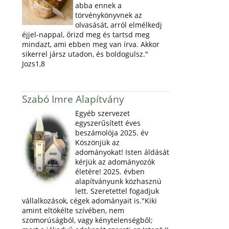
abba ennek a
törvénykönyvnek az
olvasását, arról elmélkedj
éjjel-nappal, őrizd meg és tartsd meg
mindazt, ami ebben meg van írva. Akkor
sikerrel jársz utadon, és boldogulsz."
Jozs1,8
Szabó Imre Alapítvány
Egyéb szervezet
egyszerűsített éves
beszámolója 2025. év
Köszönjük az
adományokat! Isten áldását
kérjük az adományozók
életére! 2025. évben
alapítványunk közhasznú
lett. Szeretettel fogadjuk
vállalkozások, cégek adományait is."Kiki
amint eltökélte szívében, nem
szomorúságból, vagy kénytelenségből;