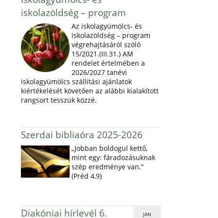
iskolazöldség – program
Az iskolagyümölcs- és
iskolazöldség – program
végrehajtásáról szóló
15/2021.(III.31.) AM
rendelet értelmében a
2026/2027 tanévi
iskolagyümölcs szállítási ajánlatok
kiértékelését követően az alábbi kialakított
rangsort tesszük közzé.
Szerdai bibliaóra 2025-2026
„Jobban boldogul kettő,
mint egy: fáradozásuknak
szép eredménye van.”
(Préd 4,9)
Diakóniai hírlevél 6.
JAN