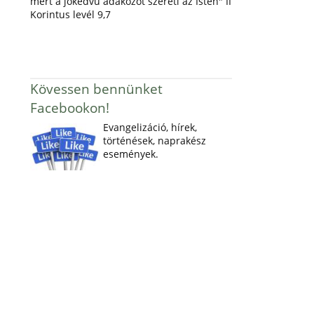
mert a jókedvű adakozót szereti az Isten" II
Korintus levél 9,7
Kövessen bennünket
Facebookon!
Evangelizáció, hírek,
történések, naprakész
események.