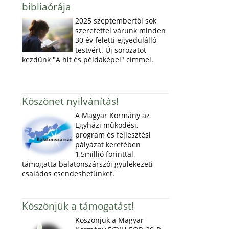
bibliaórája
2025 szeptembertől sok
szeretettel várunk minden
30 év feletti egyedülálló
testvért. Új sorozatot
kezdünk "A hit és példaképei" címmel.
Köszönet nyilvánítás!
A Magyar Kormány az
Egyházi működési,
program és fejlesztési
pályázat keretében
1,5millió forinttal
támogatta balatonszárszói gyülekezeti
családos csendeshetünket.
Köszönjük a támogatást!
Köszönjük a Magyar