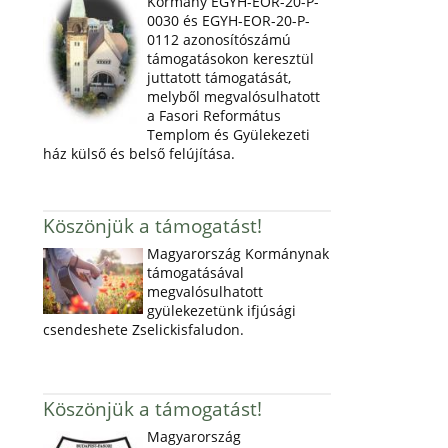
Kormány EGYH-EOR-20-P-
0030 és EGYH-EOR-20-P-
0112 azonosítószámú
támogatásokon keresztül
juttatott támogatását,
melyből megvalósulhatott
a Fasori Református
Templom és Gyülekezeti
ház külső és belső felújítása.
Köszönjük a támogatást!
Magyarország Kormánynak
támogatásával
megvalósulhatott
gyülekezetünk ifjúsági
csendeshete Zselickisfaludon.
Köszönjük a támogatást!
Magyarország