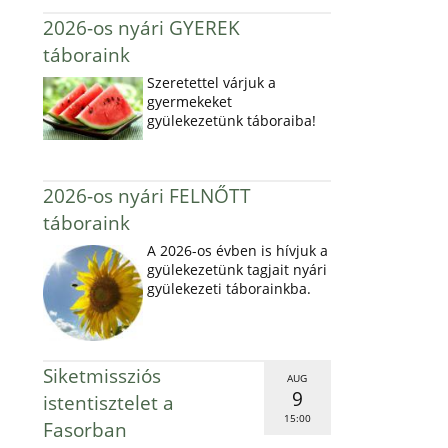
2026-os nyári GYEREK
táboraink
Szeretettel várjuk a
gyermekeket
gyülekezetünk táboraiba!
2026-os nyári FELNŐTT
táboraink
A 2026-os évben is hívjuk a
gyülekezetünk tagjait nyári
gyülekezeti táborainkba.
Siketmissziós
AUG
9
istentisztelet a
15:00
Fasorban