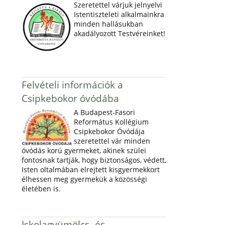
Szeretettel várjuk jelnyelvi
Istentiszteleti alkalmainkra
minden hallásukban
akadályozott Testvéreinket!
Felvételi információk a
Csipkebokor óvódába
A Budapest-Fasori
Református Kollégium
Csipkebokor Óvódája
szeretettel vár minden
óvódás korú gyermeket, akinek szülei
fontosnak tartják, hogy biztonságos, védett,
Isten oltalmában elrejtett kisgyermekkort
élhessen meg gyermekük a közösségi
életében is.
Iskolagyümölcs- és