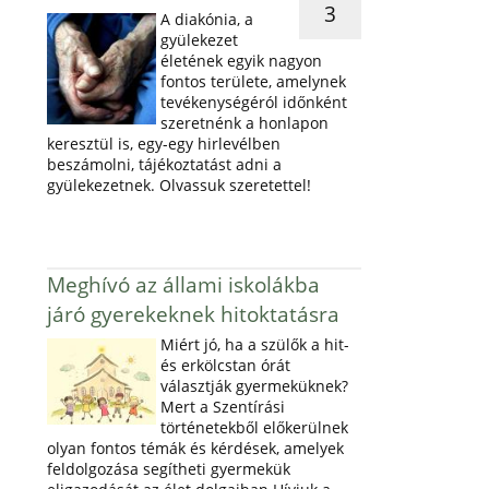
3
A diakónia, a
gyülekezet
életének egyik nagyon
fontos területe, amelynek
tevékenységéról időnként
szeretnénk a honlapon
keresztül is, egy-egy hirlevélben
beszámolni, tájékoztatást adni a
gyülekezetnek. Olvassuk szeretettel!
Meghívó az állami iskolákba
járó gyerekeknek hitoktatásra
Miért jó, ha a szülők a hit-
és erkölcstan órát
választják gyermeküknek?
Mert a Szentírási
történetekből előkerülnek
olyan fontos témák és kérdések, amelyek
feldolgozása segítheti gyermekük