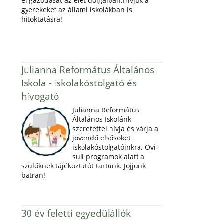
eligazodását az élet dolgaiban.Hívjuk a
gyerekeket az állami iskolákban is
hitoktatásra!
Julianna Református Általános
Iskola - iskolakóstolgató és
hívogató
Julianna Református
Általános Iskolánk
szeretettel hívja és várja a
jövendő elsősöket
iskolakóstolgatóinkra. Ovi-
suli programok alatt a
szülőknek tájékoztatót tartunk. Jöjjünk
bátran!
30 év feletti egyedülállók