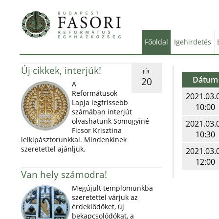
Főoldal
Igehirdetés
Új cikkek, interjúk!
JÚL
Dátum
20
A
Reformátusok
2021.03.
Lapja legfrissebb
10:00
számában interjút
olvashatunk Somogyiné
2021.03.
Ficsor Krisztina
10:30
lelkipásztorunkkal. Mindenkinek
szeretettel ajánljuk.
2021.03.
12:00
Van hely számodra!
Megújult templomunkba
szeretettel várjuk az
érdeklődőket, új
bekapcsolódókat, a