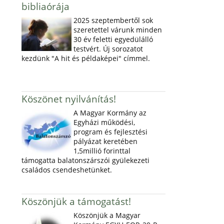
bibliaórája
2025 szeptembertől sok
szeretettel várunk minden
30 év feletti egyedülálló
testvért. Új sorozatot
kezdünk "A hit és példaképei" címmel.
Köszönet nyilvánítás!
A Magyar Kormány az
Egyházi működési,
program és fejlesztési
pályázat keretében
1,5millió forinttal
támogatta balatonszárszói gyülekezeti
családos csendeshetünket.
Köszönjük a támogatást!
Köszönjük a Magyar