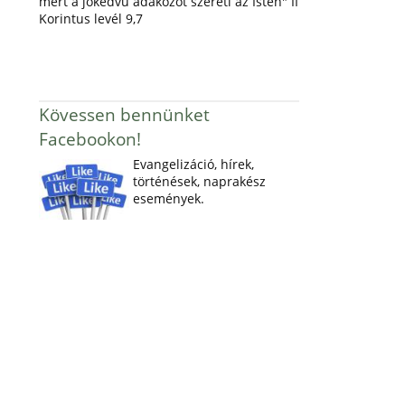
mert a jókedvű adakozót szereti az Isten" II
Korintus levél 9,7
Kövessen bennünket
Facebookon!
Evangelizáció, hírek,
történések, naprakész
események.