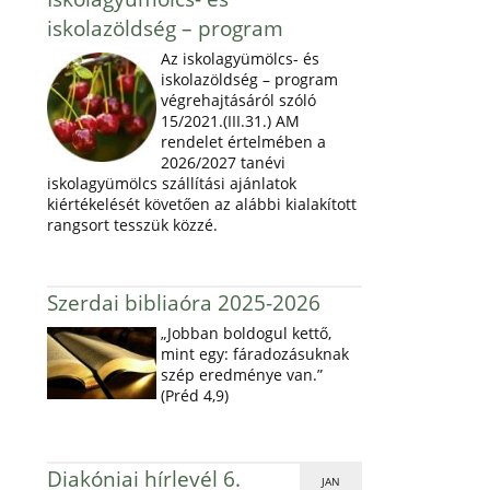
iskolazöldség – program
Az iskolagyümölcs- és
iskolazöldség – program
végrehajtásáról szóló
15/2021.(III.31.) AM
rendelet értelmében a
2026/2027 tanévi
iskolagyümölcs szállítási ajánlatok
kiértékelését követően az alábbi kialakított
rangsort tesszük közzé.
Szerdai bibliaóra 2025-2026
„Jobban boldogul kettő,
mint egy: fáradozásuknak
szép eredménye van.”
(Préd 4,9)
Diakóniai hírlevél 6.
JAN