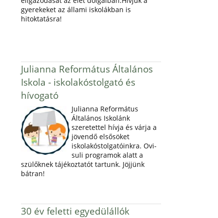
eligazodását az élet dolgaiban.Hívjuk a
gyerekeket az állami iskolákban is
hitoktatásra!
Julianna Református Általános
Iskola - iskolakóstolgató és
hívogató
Julianna Református
Általános Iskolánk
szeretettel hívja és várja a
jövendő elsősöket
iskolakóstolgatóinkra. Ovi-
suli programok alatt a
szülőknek tájékoztatót tartunk. Jöjjünk
bátran!
30 év feletti egyedülállók