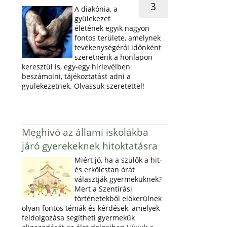
3
A diakónia, a
gyülekezet
életének egyik nagyon
fontos területe, amelynek
tevékenységéról időnként
szeretnénk a honlapon
keresztül is, egy-egy hirlevélben
beszámolni, tájékoztatást adni a
gyülekezetnek. Olvassuk szeretettel!
Meghívó az állami iskolákba
járó gyerekeknek hitoktatásra
Miért jó, ha a szülők a hit-
és erkölcstan órát
választják gyermeküknek?
Mert a Szentírási
történetekből előkerülnek
olyan fontos témák és kérdések, amelyek
feldolgozása segítheti gyermekük