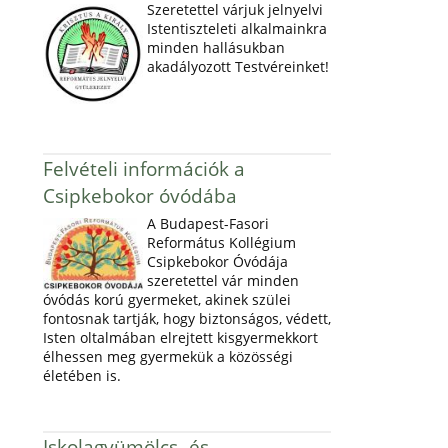
Szeretettel várjuk jelnyelvi
Istentiszteleti alkalmainkra
minden hallásukban
akadályozott Testvéreinket!
Felvételi információk a
Csipkebokor óvódába
A Budapest-Fasori
Református Kollégium
Csipkebokor Óvódája
szeretettel vár minden
óvódás korú gyermeket, akinek szülei
fontosnak tartják, hogy biztonságos, védett,
Isten oltalmában elrejtett kisgyermekkort
élhessen meg gyermekük a közösségi
életében is.
Iskolagyümölcs- és