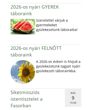
2026-os nyári GYEREK
táboraink
Szeretettel várjuk a
gyermekeket
gyülekezetünk táboraiba!
2026-os nyári FELNŐTT
táboraink
A 2026-os évben is hívjuk a
gyülekezetünk tagjait nyári
gyülekezeti táborainkba.
Siketmissziós
AUG
9
istentisztelet a
15:00
Fasorban