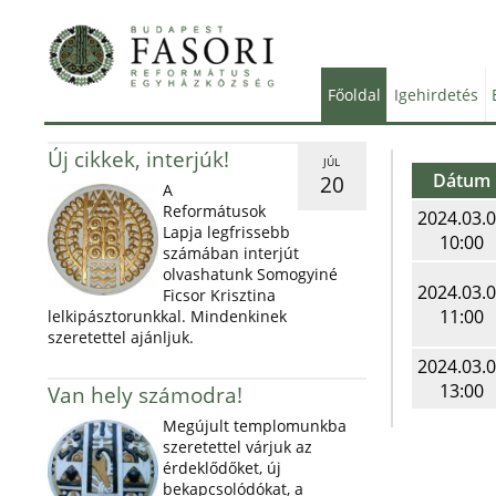
Főoldal
Igehirdetés
Új cikkek, interjúk!
JÚL
Dátum
20
A
Reformátusok
2024.03.
Lapja legfrissebb
10:00
számában interjút
olvashatunk Somogyiné
2024.03.
Ficsor Krisztina
11:00
lelkipásztorunkkal. Mindenkinek
szeretettel ajánljuk.
2024.03.
13:00
Van hely számodra!
Megújult templomunkba
szeretettel várjuk az
érdeklődőket, új
bekapcsolódókat, a