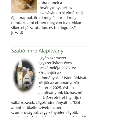
abba ennek a
törvénykönyvnek az
olvasását, arról elmélkedj
éjjel-nappal, őrizd meg és tartsd meg
mindazt, ami ebben meg van írva. Akkor
sikerrel jársz utadon, és boldogulsz."
Jozs1,8
Szabó Imre Alapítvány
Egyéb szervezet
egyszerűsített éves
beszámolója 2025. év
Köszönjük az
adományokat! Isten áldását
kérjük az adományozók
életére! 2025. évben
alapítványunk közhasznú
lett. Szeretettel fogadjuk
vállalkozások, cégek adományait is."Kiki
amint eltökélte szívében, nem
szomorúságból, vagy kénytelenségből;