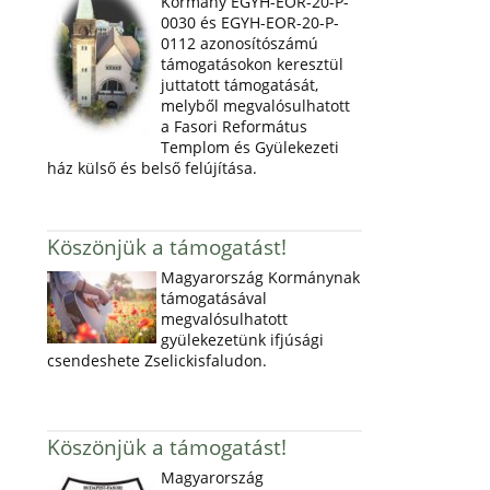
Kormány EGYH-EOR-20-P-
0030 és EGYH-EOR-20-P-
0112 azonosítószámú
támogatásokon keresztül
juttatott támogatását,
melyből megvalósulhatott
a Fasori Református
Templom és Gyülekezeti
ház külső és belső felújítása.
Köszönjük a támogatást!
Magyarország Kormánynak
támogatásával
megvalósulhatott
gyülekezetünk ifjúsági
csendeshete Zselickisfaludon.
Köszönjük a támogatást!
Magyarország