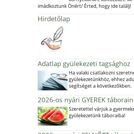
imádkoztunk Önért/ Érted, hogy ide találj!
Hirdetőlap
Adatlap gyülekezeti tagsághoz
Ha valaki csatlakozni szeretn
gyülekezetünkhöz, ehhez ad
segítséget a következőkben.
2026-os nyári GYEREK táborain
Szeretettel várjuk a gyermek
gyülekezetünk táboraiba!