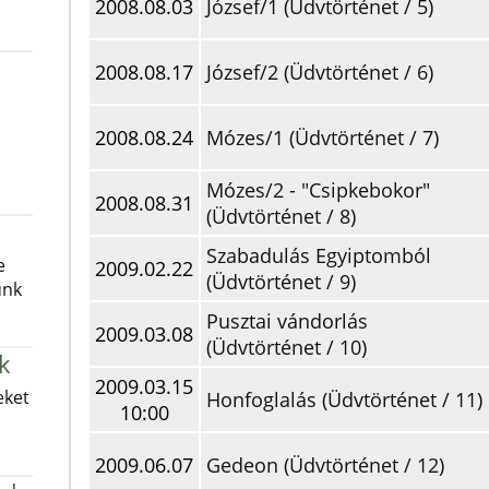
2008.08.03
József/1 (Üdvtörténet / 5)
2008.08.17
József/2 (Üdvtörténet / 6)
2008.08.24
Mózes/1 (Üdvtörténet / 7)
Mózes/2 - "Csipkebokor"
2008.08.31
(Üdvtörténet / 8)
Szabadulás Egyiptomból
e
2009.02.22
(Üdvtörténet / 9)
unk
Pusztai vándorlás
2009.03.08
(Üdvtörténet / 10)
k
2009.03.15
eket
Honfoglalás (Üdvtörténet / 11)
10:00
2009.06.07
Gedeon (Üdvtörténet / 12)