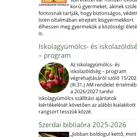
korú gyermeket, akinek szüle
fontosnak tartják, hogy biztonságos, védett
Isten oltalmában elrejtett kisgyermekkort
élhessen meg gyermekük a közösségi élet
is.
Iskolagyümölcs- és iskolazölds
– program
Az iskolagyümölcs- és
iskolazöldség – program
végrehajtásáról szóló 15/202
(III.31.) AM rendelet értelmé
a 2026/2027 tanévi
iskolagyümölcs szállítási ajánlatok
kiértékelését követően az alábbi kialakított
rangsort tesszük közzé.
Szerdai bibliaóra 2025-2026
„Jobban boldogul kettő, mint