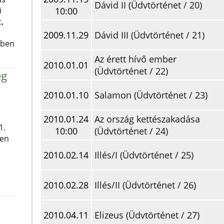
Dávid II (Üdvtörténet / 20)
i
10:00
,
2009.11.29
Dávid III (Üdvtörténet / 21)
ében
Az érett hívő ember
2010.01.01
(Üdvtörténet / 22)
ég
2010.01.10
Salamon (Üdvtörténet / 23)
2010.01.24
Az ország kettészakadása
1.
10:00
(Üdvtörténet / 24)
ben
2010.02.14
Illés/I (Üdvtörténet / 25)
2010.02.28
Illés/II (Üdvtörténet / 26)
2010.04.11
Elizeus (Üdvtörténet / 27)