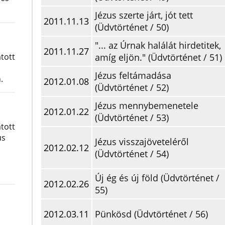
Jézus szerte járt, jót tett
2011.11.13
(Üdvtörténet / 50)
"... az Úrnak halálát hirdetitek,
2011.11.27
tott
amíg eljön." (Üdvtörténet / 51)
Jézus feltámadása
.
2012.01.08
(Üdvtörténet / 52)
Jézus mennybemenetele
2012.01.22
(Üdvtörténet / 53)
tott
us
Jézus visszajöveteléről
2012.02.12
(Üdvtörténet / 54)
Új ég és új föld (Üdvtörténet /
2012.02.26
55)
2012.03.11
Pünkösd (Üdvtörténet / 56)