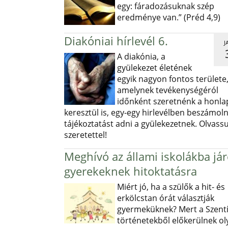
egy: fáradozásuknak szép
eredménye van.” (Préd 4,9)
Diakóniai hírlevél 6.
J
A diakónia, a
gyülekezet életének
egyik nagyon fontos területe
amelynek tevékenységéról
időnként szeretnénk a honl
keresztül is, egy-egy hirlevélben beszámoln
tájékoztatást adni a gyülekezetnek. Olvass
szeretettel!
Meghívó az állami iskolákba já
gyerekeknek hitoktatásra
Miért jó, ha a szülők a hit- és
erkölcstan órát választják
gyermeküknek? Mert a Szentí
történetekből előkerülnek ol