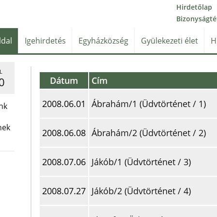
Hirdetőlap
Bizonyságté
ldal
Igehirdetés
Egyházközség
Gyülekezeti élet
H
L
Dátum
Cím
0
2008.06.01
Ábrahám/1 (Üdvtörténet / 1)
nk
nek
2008.06.08
Ábrahám/2 (Üdvtörténet / 2)
2008.07.06
Jákób/1 (Üdvtörténet / 3)
2008.07.27
Jákób/2 (Üdvtörténet / 4)