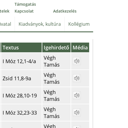
Támogatás
telek
Kapcsolat
Adatkezelés
ivatal
Kiadványok, kultúra
Kollégium
Textus
Igehirdető
Média
Végh
I Móz 12,1-4/a
Tamás
Végh
Zsid 11,8-9a
Tamás
Végh
I Móz 28,10-19
Tamás
Végh
I Móz 32,23-33
Tamás
Végh