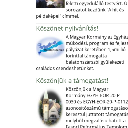
feletti egyedülálló testvért. Ú
sorozatot kezdünk "A hit és
példaképei" címmel.
Köszönet nyilvánítás!
A Magyar Kormány az Egyház
működési, program és fejlesz
pályázat keretében 1,5millió
forinttal támogatta
balatonszárszói gyülekezeti
családos csendeshetünket.
Köszönjük a támogatást!
Köszönjük a Magyar
Kormány EGYH-EOR-20-P-
0030 és EGYH-EOR-20-P-0112
azonosítószámú támogatás
keresztül juttatott támogatás
melyből megvalósulhatott a
Fasori Református Templom