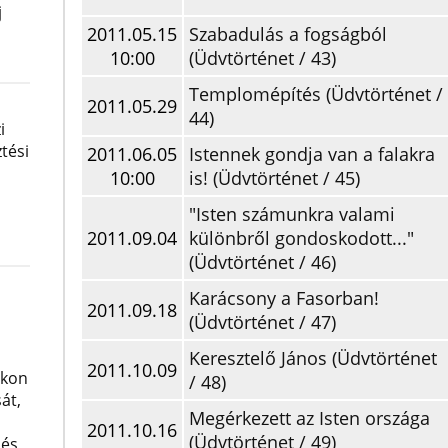
j
2011.05.15
Szabadulás a fogságból
10:00
(Üdvtörténet / 43)
Templomépítés (Üdvtörténet /
2011.05.29
44)
i
tési
2011.06.05
Istennek gondja van a falakra
10:00
is! (Üdvtörténet / 45)
"Isten számunkra valami
2011.09.04
különbről gondoskodott..."
(Üdvtörténet / 46)
Karácsony a Fasorban!
2011.09.18
(Üdvtörténet / 47)
Keresztelő János (Üdvtörténet
2011.10.09
okon
/ 48)
át,
Megérkezett az Isten országa
2011.10.16
(Üdvtörténet / 49)
 és