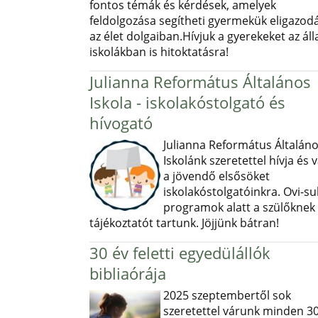
fontos témák és kérdések, amelyek
feldolgozása segítheti gyermekük eligazod
az élet dolgaiban.Hívjuk a gyerekeket az ál
iskolákban is hitoktatásra!
Julianna Református Általános
Iskola - iskolakóstolgató és
hívogató
Julianna Református Általán
Iskolánk szeretettel hívja és v
a jövendő elsősöket
iskolakóstolgatóinkra. Ovi-sul
programok alatt a szülőknek
tájékoztatót tartunk. Jöjjünk bátran!
30 év feletti egyedülállók
bibliaórája
2025 szeptembertől sok
szeretettel várunk minden 30