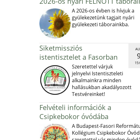
2026-os nyári FELNŐTT táborai
A 2026-os évben is hívjuk a
gyülekezetünk tagjait nyári
gyülekezeti táborainkba.
Siketmissziós
AU
istentisztelet a Fasorban
15:
Szeretettel várjuk
jelnyelvi Istentiszteleti
alkalmainkra minden
hallásukban akadályozott
Testvéreinket!
Felvételi információk a
Csipkebokor óvódába
A Budapest-Fasori Reformát
Kollégium Csipkebokor Óvód
szeretettel vár minden óvód