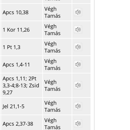
Végh
Apcs 10,38
Tamás
Végh
1 Kor 11,26
Tamás
Végh
1 Pt 1,3
Tamás
Végh
Apcs 1,4-11
Tamás
Apcs 1,11; 2Pt
Végh
3,3-4;8-13; Zsid
Tamás
9,27
Végh
Jel 21,1-5
Tamás
Végh
Apcs 2,37-38
Tamás