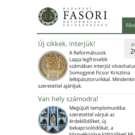
Főo
Új cikkek, interjúk!
JÚ
2
A Reformátusok
Lapja legfrissebb
számában interjút olvashatu
Somogyiné Ficsor Krisztina
lelkipásztorunkkal. Mindenki
szeretettel ajánljuk.
Van hely számodra!
Megújult templomunkba
szeretettel várjuk az
érdeklődőket, új
bekapcsolódókat, a
környékünkre költözőket! Mi