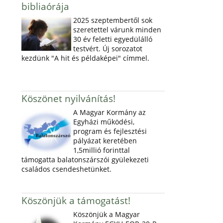
bibliaórája
2025 szeptembertől sok
szeretettel várunk minden
30 év feletti egyedülálló
testvért. Új sorozatot
kezdünk "A hit és példaképei" címmel.
Köszönet nyilvánítás!
A Magyar Kormány az
Egyházi működési,
program és fejlesztési
pályázat keretében
1,5millió forinttal
támogatta balatonszárszói gyülekezeti
családos csendeshetünket.
Köszönjük a támogatást!
Köszönjük a Magyar