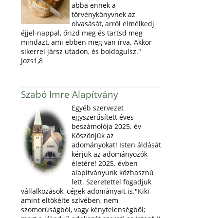
abba ennek a
törvénykönyvnek az
olvasását, arról elmélkedj
éjjel-nappal, őrizd meg és tartsd meg
mindazt, ami ebben meg van írva. Akkor
sikerrel jársz utadon, és boldogulsz."
Jozs1,8
Szabó Imre Alapítvány
Egyéb szervezet
egyszerűsített éves
beszámolója 2025. év
Köszönjük az
adományokat! Isten áldását
kérjük az adományozók
életére! 2025. évben
alapítványunk közhasznú
lett. Szeretettel fogadjuk
vállalkozások, cégek adományait is."Kiki
amint eltökélte szívében, nem
szomorúságból, vagy kénytelenségből;