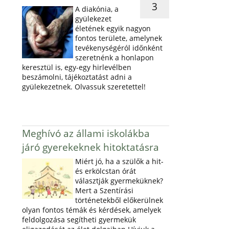
3
A diakónia, a
gyülekezet
életének egyik nagyon
fontos területe, amelynek
tevékenységéról időnként
szeretnénk a honlapon
keresztül is, egy-egy hirlevélben
beszámolni, tájékoztatást adni a
gyülekezetnek. Olvassuk szeretettel!
Meghívó az állami iskolákba
járó gyerekeknek hitoktatásra
Miért jó, ha a szülők a hit-
és erkölcstan órát
választják gyermeküknek?
Mert a Szentírási
történetekből előkerülnek
olyan fontos témák és kérdések, amelyek
feldolgozása segítheti gyermekük