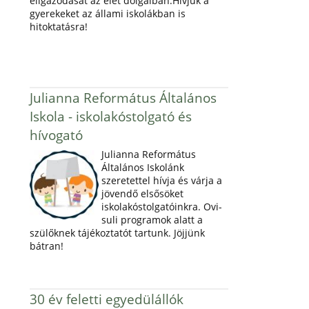
eligazodását az élet dolgaiban.Hívjuk a
gyerekeket az állami iskolákban is
hitoktatásra!
Julianna Református Általános
Iskola - iskolakóstolgató és
hívogató
Julianna Református
Általános Iskolánk
szeretettel hívja és várja a
jövendő elsősöket
iskolakóstolgatóinkra. Ovi-
suli programok alatt a
szülőknek tájékoztatót tartunk. Jöjjünk
bátran!
30 év feletti egyedülállók