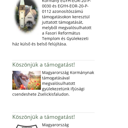
Kormány EGYH-EOR-20-P-
0030 és EGYH-EOR-20-P-
0112 azonosítószámú
támogatásokon keresztül
juttatott támogatását,
melyből megvalósulhatott
a Fasori Református
Templom és Gyülekezeti
ház külső és belső felújítása.
Köszönjük a támogatást!
Magyarország Kormánynak
támogatásával
megvalósulhatott
gyülekezetünk ifjúsági
csendeshete Zselickisfaludon.
Köszönjük a támogatást!
Magyarország