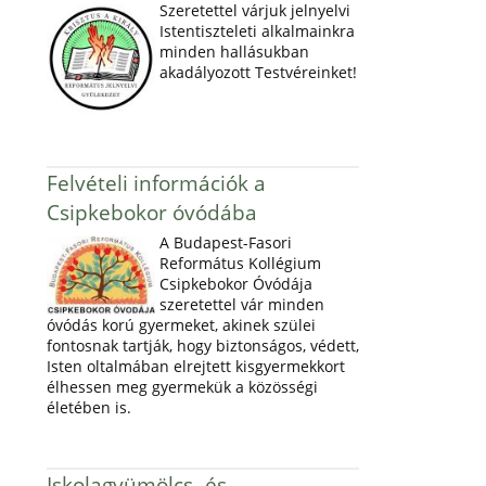
Szeretettel várjuk jelnyelvi
Istentiszteleti alkalmainkra
minden hallásukban
akadályozott Testvéreinket!
Felvételi információk a
Csipkebokor óvódába
A Budapest-Fasori
Református Kollégium
Csipkebokor Óvódája
szeretettel vár minden
óvódás korú gyermeket, akinek szülei
fontosnak tartják, hogy biztonságos, védett,
Isten oltalmában elrejtett kisgyermekkort
élhessen meg gyermekük a közösségi
életében is.
Iskolagyümölcs- és