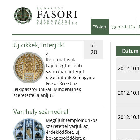
Főoldal
Igehirdetés
Új cikkek, interjúk!
JÚL
Dátum
20
A
Reformátusok
Lapja legfrissebb
2012.10.
számában interjút
olvashatunk Somogyiné
Ficsor Krisztina
lelkipásztorunkkal. Mindenkinek
2012.10.
szeretettel ajánljuk.
Van hely számodra!
2012.10.
Megújult templomunkba
szeretettel várjuk az
érdeklődőket, új
bekapcsolódókat, a