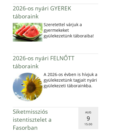
2026-os nyári GYEREK
táboraink
Szeretettel várjuk a
gyermekeket
gyülekezetünk táboraiba!
2026-os nyári FELNŐTT
táboraink
A 2026-os évben is hívjuk a
gyülekezetünk tagjait nyári
gyülekezeti táborainkba.
Siketmissziós
AUG
9
istentisztelet a
15:00
Fasorban