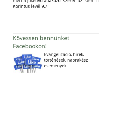
mert a jókedvű adakozót szereti az Isten" II
Korintus levél 9,7
Kövessen bennünket
Facebookon!
Evangelizáció, hírek,
történések, naprakész
események.