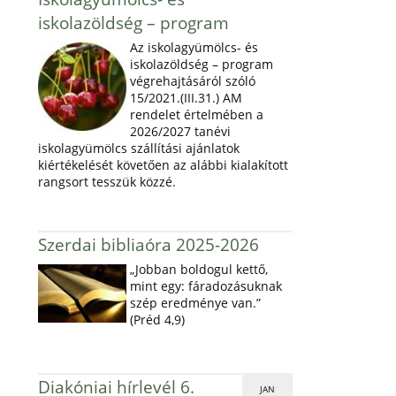
iskolazöldség – program
Az iskolagyümölcs- és
iskolazöldség – program
végrehajtásáról szóló
15/2021.(III.31.) AM
rendelet értelmében a
2026/2027 tanévi
iskolagyümölcs szállítási ajánlatok
kiértékelését követően az alábbi kialakított
rangsort tesszük közzé.
Szerdai bibliaóra 2025-2026
„Jobban boldogul kettő,
mint egy: fáradozásuknak
szép eredménye van.”
(Préd 4,9)
Diakóniai hírlevél 6.
JAN