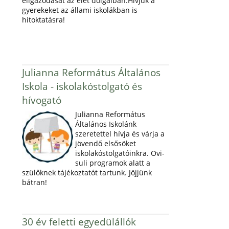
eligazodását az élet dolgaiban.Hívjuk a
gyerekeket az állami iskolákban is
hitoktatásra!
Julianna Református Általános
Iskola - iskolakóstolgató és
hívogató
Julianna Református
Általános Iskolánk
szeretettel hívja és várja a
jövendő elsősöket
iskolakóstolgatóinkra. Ovi-
suli programok alatt a
szülőknek tájékoztatót tartunk. Jöjjünk
bátran!
30 év feletti egyedülállók