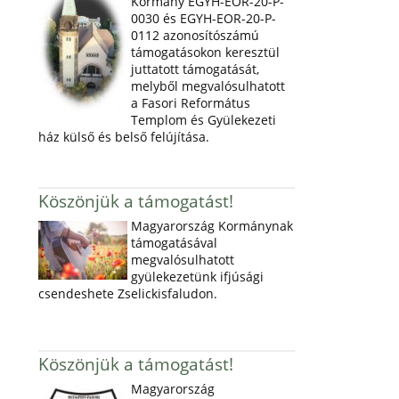
Kormány EGYH-EOR-20-P-
0030 és EGYH-EOR-20-P-
0112 azonosítószámú
támogatásokon keresztül
juttatott támogatását,
melyből megvalósulhatott
a Fasori Református
Templom és Gyülekezeti
ház külső és belső felújítása.
Köszönjük a támogatást!
Magyarország Kormánynak
támogatásával
megvalósulhatott
gyülekezetünk ifjúsági
csendeshete Zselickisfaludon.
Köszönjük a támogatást!
Magyarország