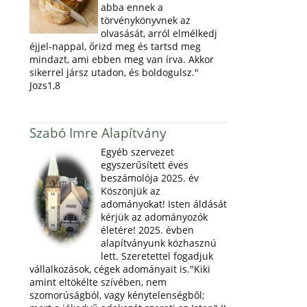
abba ennek a
törvénykönyvnek az
olvasását, arról elmélkedj
éjjel-nappal, őrizd meg és tartsd meg
mindazt, ami ebben meg van írva. Akkor
sikerrel jársz utadon, és boldogulsz."
Jozs1,8
Szabó Imre Alapítvány
Egyéb szervezet
egyszerűsített éves
beszámolója 2025. év
Köszönjük az
adományokat! Isten áldását
kérjük az adományozók
életére! 2025. évben
alapítványunk közhasznú
lett. Szeretettel fogadjuk
vállalkozások, cégek adományait is."Kiki
amint eltökélte szívében, nem
szomorúságból, vagy kénytelenségből;