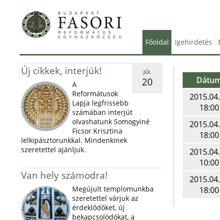
Főoldal
Igehirdetés
Új cikkek, interjúk!
JÚL
Dátu
20
A
Reformátusok
2015.04
Lapja legfrissebb
18:00
számában interjút
olvashatunk Somogyiné
2015.04
Ficsor Krisztina
18:00
lelkipásztorunkkal. Mindenkinek
szeretettel ajánljuk.
2015.04
10:00
Van hely számodra!
2015.04
Megújult templomunkba
18:00
szeretettel várjuk az
érdeklődőket, új
bekapcsolódókat, a