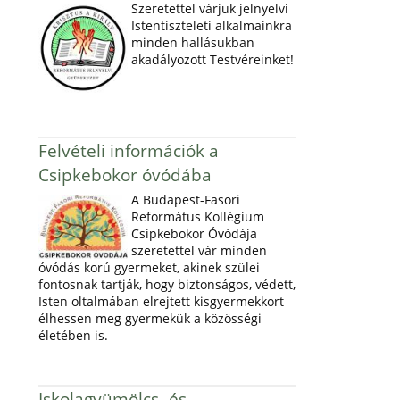
Szeretettel várjuk jelnyelvi
Istentiszteleti alkalmainkra
minden hallásukban
akadályozott Testvéreinket!
Felvételi információk a
Csipkebokor óvódába
A Budapest-Fasori
Református Kollégium
Csipkebokor Óvódája
szeretettel vár minden
óvódás korú gyermeket, akinek szülei
fontosnak tartják, hogy biztonságos, védett,
Isten oltalmában elrejtett kisgyermekkort
élhessen meg gyermekük a közösségi
életében is.
Iskolagyümölcs- és