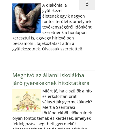
3
A diakónia, a
gyülekezet
életének egyik nagyon
fontos területe, amelynek
tevékenységéról időnként
szeretnénk a honlapon
keresztül is, egy-egy hirlevélben
beszámolni, tájékoztatást adni a
gyülekezetnek. Olvassuk szeretettel!
Meghívó az állami iskolákba
járó gyerekeknek hitoktatásra
Miért jó, ha a szülők a hit-
és erkölcstan órát
választják gyermeküknek?
Mert a Szentírási
történetekből előkerülnek
olyan fontos témák és kérdések, amelyek
feldolgozása segítheti gyermekük