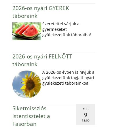
2026-os nyári GYEREK
táboraink
Szeretettel várjuk a
gyermekeket
gyülekezetünk táboraiba!
2026-os nyári FELNŐTT
táboraink
A 2026-os évben is hívjuk a
gyülekezetünk tagjait nyári
gyülekezeti táborainkba.
Siketmissziós
AUG
9
istentisztelet a
15:00
Fasorban