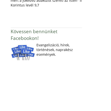
mert a jókedvű adakozót szereti az Isten" II
Korintus levél 9,7
Kövessen bennünket
Facebookon!
Evangelizáció, hírek,
történések, naprakész
események.