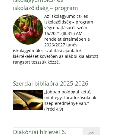
iskolazöldség – program
Az iskolagyümölcs- és
iskolazöldség – program
végrehajtásáról szóló
15/2021.(III.31.) AM
rendelet értelmében a
2026/2027 tanévi
iskolagyümölcs szállítási ajánlatok
kiértékelését követően az alábbi kialakított
rangsort tesszük közzé.
Szerdai bibliaóra 2025-2026
„Jobban boldogul kettő,
mint egy: fáradozásuknak
szép eredménye van.”
(Préd 4,9)
Diakóniai hírlevél 6.
JAN