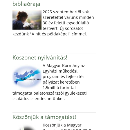
bibliaórája
2025 szeptembertől sok
szeretettel várunk minden
30 év feletti egyedülálló
testvért. Új sorozatot
kezdünk "A hit és példaképei" címmel.
Köszönet nyilvánítás!
A Magyar Kormány az
Egyházi működési,
program és fejlesztési
pályázat keretében
1,5millió forinttal
támogatta balatonszárszói gyülekezeti
családos csendeshetünket.
Köszönjük a támogatást!
Köszönjük a Magyar