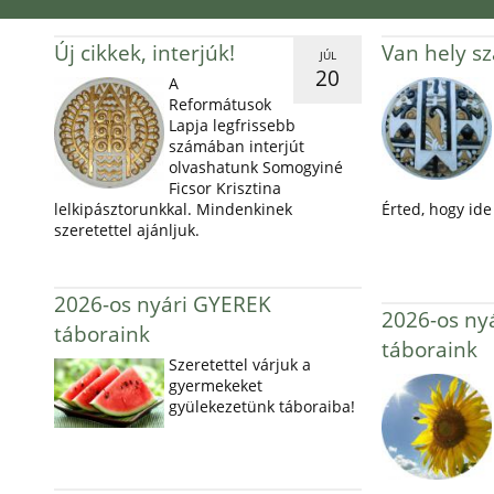
Új cikkek, interjúk!
Van hely s
JÚL
20
A
Reformátusok
Lapja legfrissebb
számában interjút
olvashatunk Somogyiné
Ficsor Krisztina
lelkipásztorunkkal. Mindenkinek
Érted, hogy ide 
szeretettel ajánljuk.
2026-os nyári GYEREK
2026-os ny
táboraink
táboraink
Szeretettel várjuk a
gyermekeket
gyülekezetünk táboraiba!