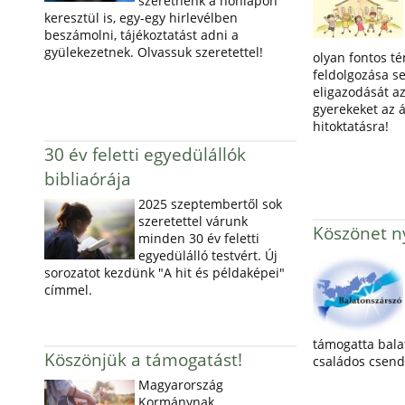
szeretnénk a honlapon
keresztül is, egy-egy hirlevélben
beszámolni, tájékoztatást adni a
gyülekezetnek. Olvassuk szeretettel!
olyan fontos t
feldolgozása s
eligazodását az
gyerekeket az á
hitoktatásra!
30 év feletti egyedülállók
bibliaórája
2025 szeptembertől sok
szeretettel várunk
Köszönet ny
minden 30 év feletti
egyedülálló testvért. Új
sorozatot kezdünk "A hit és példaképei"
címmel.
támogatta bala
Köszönjük a támogatást!
családos csend
Magyarország
Kormánynak