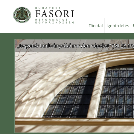
Főoldal
Igehirdetés
„tegyetek tanítványokká minden népeket” (Mt 28,19