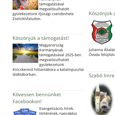
támogatásával
megvalósulhatott
Köszönjük 
gyülekezetünk ifjúsági csendeshete
Zselickisfaludon.
Köszönjük a támogatást!
Magyarország
Julianna Általá
Kormányának
Óvoda felújítás
támogatásával 2025-ben
megvalósulhatott
gyülekezetünk
Kincskereső hittantábora a katalinpusztai
diáktáborban.
Szabó Imre
Kövessen bennünket
Facebookon!
Evangelizáció, hírek,
történések, naprakész