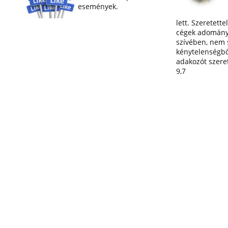
események.
lett. Szeretette
cégek adományai
szívében, nem 
kénytelenségbő
adakozót szereti
9,7