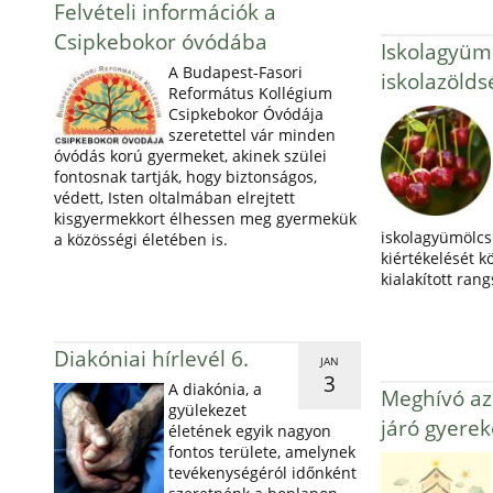
Felvételi információk a
Csipkebokor óvódába
Iskolagyümö
A Budapest-Fasori
iskolazöld
Református Kollégium
Csipkebokor Óvódája
szeretettel vár minden
óvódás korú gyermeket, akinek szülei
fontosnak tartják, hogy biztonságos,
védett, Isten oltalmában elrejtett
kisgyermekkort élhessen meg gyermekük
iskolagyümölcs 
a közösségi életében is.
kiértékelését k
kialakított ran
Diakóniai hírlevél 6.
JAN
3
A diakónia, a
Meghívó az 
gyülekezet
járó gyerek
életének egyik nagyon
fontos területe, amelynek
tevékenységéról időnként