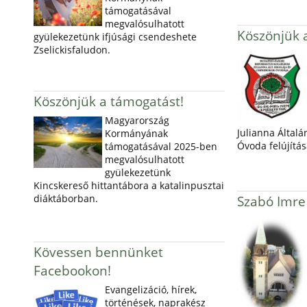
támogatásával
megvalósulhatott
Köszönjük 
gyülekezetünk ifjúsági csendeshete
Zselickisfaludon.
Köszönjük a támogatást!
Magyarország
Julianna Általá
Kormányának
Óvoda felújítás
támogatásával 2025-ben
megvalósulhatott
gyülekezetünk
Kincskereső hittantábora a katalinpusztai
diáktáborban.
Szabó Imre
Kövessen bennünket
Facebookon!
Evangelizáció, hírek,
történések, naprakész