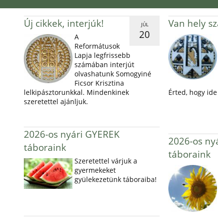
Új cikkek, interjúk!
Van hely s
JÚL
20
A
Reformátusok
Lapja legfrissebb
számában interjút
olvashatunk Somogyiné
Ficsor Krisztina
lelkipásztorunkkal. Mindenkinek
Érted, hogy ide 
szeretettel ajánljuk.
2026-os nyári GYEREK
2026-os ny
táboraink
táboraink
Szeretettel várjuk a
gyermekeket
gyülekezetünk táboraiba!