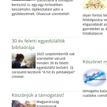
szeretnénk a honlapon
keresztül is, egy-egy hirlevélben
beszámolni, tájékoztatást adni a
gyülekezetnek. Olvassuk szeretettel!
olyan fontos t
feldolgozása s
eligazodását az
gyerekeket az á
hitoktatásra!
30 év feletti egyedülállók
bibliaórája
2025 szeptembertől sok
szeretettel várunk
Köszönet ny
minden 30 év feletti
egyedülálló testvért. Új
sorozatot kezdünk "A hit és példaképei"
címmel.
támogatta bala
Köszönjük a támogatást!
családos csend
Magyarország
Kormánynak