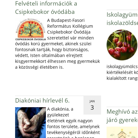
Felvételi információk a
Csipkebokor óvódába
Iskolagyümö
A Budapest-Fasori
iskolazöld
Református Kollégium
Csipkebokor Óvódája
szeretettel vár minden
óvódás korú gyermeket, akinek szülei
fontosnak tartják, hogy biztonságos,
védett, Isten oltalmában elrejtett
kisgyermekkort élhessen meg gyermekük
iskolagyümölcs 
a közösségi életében is.
kiértékelését k
kialakított ran
Diakóniai hírlevél 6.
JAN
3
A diakónia, a
Meghívó az 
gyülekezet
járó gyerek
életének egyik nagyon
fontos területe, amelynek
tevékenységéról időnként