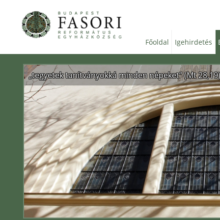
Főoldal
Igehirdetés
„tegyetek tanítványokká minden népeket” (Mt 28,19