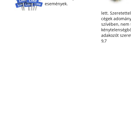
események.
lett. Szeretette
cégek adományai
szívében, nem 
kénytelenségbő
adakozót szereti
9,7