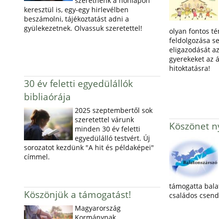
szeretnénk a honlapon
keresztül is, egy-egy hirlevélben
beszámolni, tájékoztatást adni a
gyülekezetnek. Olvassuk szeretettel!
olyan fontos t
feldolgozása s
eligazodását az
gyerekeket az á
hitoktatásra!
30 év feletti egyedülállók
bibliaórája
2025 szeptembertől sok
szeretettel várunk
Köszönet ny
minden 30 év feletti
egyedülálló testvért. Új
sorozatot kezdünk "A hit és példaképei"
címmel.
támogatta bala
Köszönjük a támogatást!
családos csend
Magyarország
Kormánynak