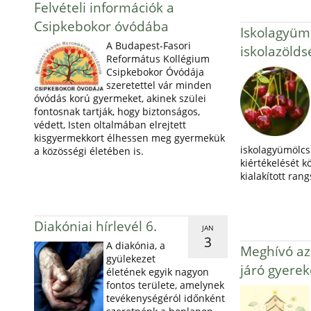
Felvételi információk a
Csipkebokor óvódába
Iskolagyümö
A Budapest-Fasori
iskolazöld
Református Kollégium
Csipkebokor Óvódája
szeretettel vár minden
óvódás korú gyermeket, akinek szülei
fontosnak tartják, hogy biztonságos,
védett, Isten oltalmában elrejtett
kisgyermekkort élhessen meg gyermekük
iskolagyümölcs 
a közösségi életében is.
kiértékelését k
kialakított ran
Diakóniai hírlevél 6.
JAN
3
A diakónia, a
Meghívó az 
gyülekezet
járó gyerek
életének egyik nagyon
fontos területe, amelynek
tevékenységéról időnként