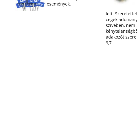
események.
lett. Szeretette
cégek adományai
szívében, nem 
kénytelenségbő
adakozót szereti
9,7