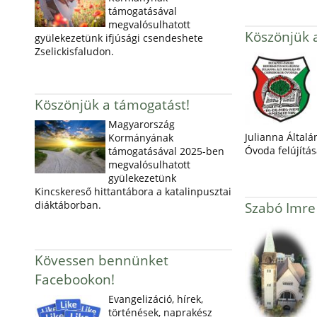
támogatásával
megvalósulhatott
Köszönjük 
gyülekezetünk ifjúsági csendeshete
Zselickisfaludon.
Köszönjük a támogatást!
Magyarország
Julianna Általá
Kormányának
Óvoda felújítás
támogatásával 2025-ben
megvalósulhatott
gyülekezetünk
Kincskereső hittantábora a katalinpusztai
diáktáborban.
Szabó Imre
Kövessen bennünket
Facebookon!
Evangelizáció, hírek,
történések, naprakész