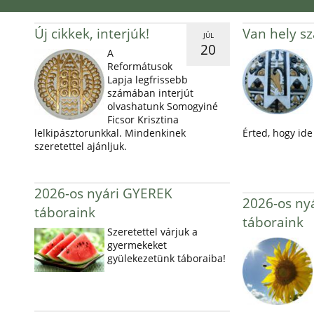
Új cikkek, interjúk!
Van hely s
JÚL
20
A
Reformátusok
Lapja legfrissebb
számában interjút
olvashatunk Somogyiné
Ficsor Krisztina
lelkipásztorunkkal. Mindenkinek
Érted, hogy ide 
szeretettel ajánljuk.
2026-os nyári GYEREK
2026-os ny
táboraink
táboraink
Szeretettel várjuk a
gyermekeket
gyülekezetünk táboraiba!