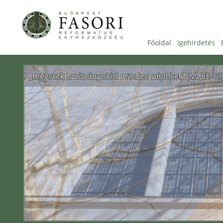
Főoldal
Igehirdetés
„még a templomnál is nagyobb van itt” (Mt 12,6)