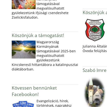
támogatásával
megvalósulhatott
Köszönjük 
gyülekezetünk ifjúsági csendeshete
Zselickisfaludon.
Köszönjük a támogatást!
Magyarország
Julianna Általá
Kormányának
Óvoda felújítás
támogatásával 2025-ben
megvalósulhatott
gyülekezetünk
Kincskereső hittantábora a katalinpusztai
diáktáborban.
Szabó Imre
Kövessen bennünket
Facebookon!
Evangelizáció, hírek,
történések, naprakész