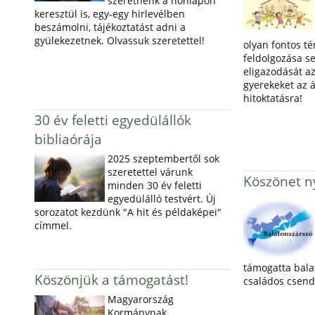
szeretnénk a honlapon
keresztül is, egy-egy hirlevélben
beszámolni, tájékoztatást adni a
gyülekezetnek. Olvassuk szeretettel!
olyan fontos t
feldolgozása s
eligazodását az
gyerekeket az á
hitoktatásra!
30 év feletti egyedülállók
bibliaórája
2025 szeptembertől sok
szeretettel várunk
Köszönet ny
minden 30 év feletti
egyedülálló testvért. Új
sorozatot kezdünk "A hit és példaképei"
címmel.
támogatta bala
Köszönjük a támogatást!
családos csend
Magyarország
Kormánynak