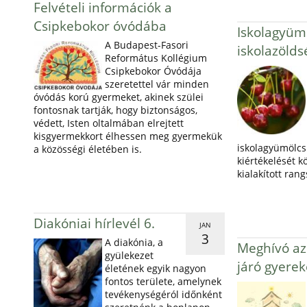
Felvételi információk a
Csipkebokor óvódába
Iskolagyümö
A Budapest-Fasori
iskolazöld
Református Kollégium
Csipkebokor Óvódája
szeretettel vár minden
óvódás korú gyermeket, akinek szülei
fontosnak tartják, hogy biztonságos,
védett, Isten oltalmában elrejtett
kisgyermekkort élhessen meg gyermekük
iskolagyümölcs 
a közösségi életében is.
kiértékelését k
kialakított ran
Diakóniai hírlevél 6.
JAN
3
A diakónia, a
Meghívó az 
gyülekezet
járó gyerek
életének egyik nagyon
fontos területe, amelynek
tevékenységéról időnként