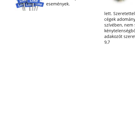
események.
lett. Szeretette
cégek adományai
szívében, nem 
kénytelenségbő
adakozót szereti
9,7