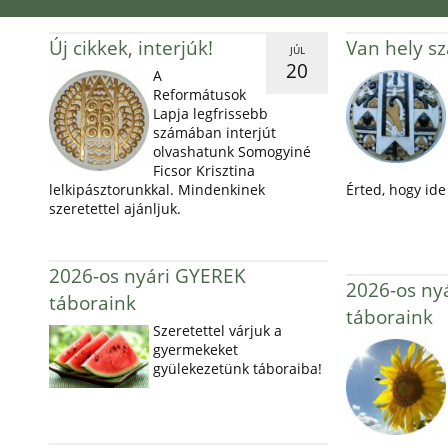
Új cikkek, interjúk!
Van hely s
JÚL
20
A
Reformátusok
Lapja legfrissebb
számában interjút
olvashatunk Somogyiné
Ficsor Krisztina
lelkipásztorunkkal. Mindenkinek
Érted, hogy ide 
szeretettel ajánljuk.
2026-os nyári GYEREK
2026-os ny
táboraink
táboraink
Szeretettel várjuk a
gyermekeket
gyülekezetünk táboraiba!