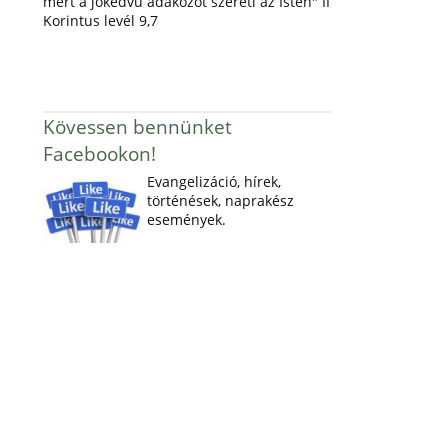
mert a jókedvű adakozót szereti az Isten" II
Korintus levél 9,7
Kövessen bennünket
Facebookon!
Evangelizáció, hírek,
történések, naprakész
események.