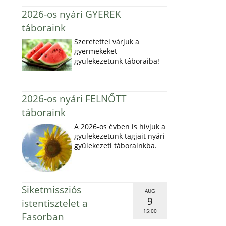
2026-os nyári GYEREK
táboraink
Szeretettel várjuk a
gyermekeket
gyülekezetünk táboraiba!
2026-os nyári FELNŐTT
táboraink
A 2026-os évben is hívjuk a
gyülekezetünk tagjait nyári
gyülekezeti táborainkba.
Siketmissziós
AUG
9
istentisztelet a
15:00
Fasorban