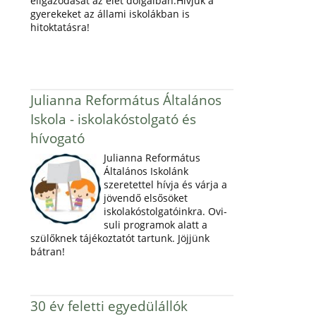
eligazodását az élet dolgaiban.Hívjuk a
gyerekeket az állami iskolákban is
hitoktatásra!
Julianna Református Általános
Iskola - iskolakóstolgató és
hívogató
Julianna Református
Általános Iskolánk
szeretettel hívja és várja a
jövendő elsősöket
iskolakóstolgatóinkra. Ovi-
suli programok alatt a
szülőknek tájékoztatót tartunk. Jöjjünk
bátran!
30 év feletti egyedülállók