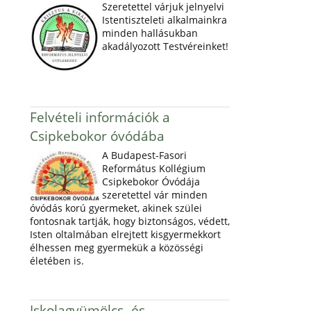
Szeretettel várjuk jelnyelvi
Istentiszteleti alkalmainkra
minden hallásukban
akadályozott Testvéreinket!
Felvételi információk a
Csipkebokor óvódába
A Budapest-Fasori
Református Kollégium
Csipkebokor Óvódája
szeretettel vár minden
óvódás korú gyermeket, akinek szülei
fontosnak tartják, hogy biztonságos, védett,
Isten oltalmában elrejtett kisgyermekkort
élhessen meg gyermekük a közösségi
életében is.
Iskolagyümölcs- és