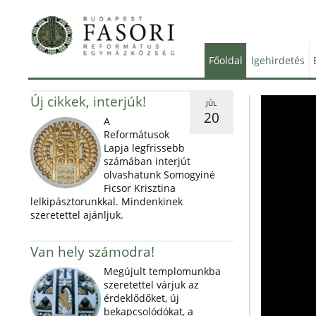
Főoldal
Igehirdetés
Új cikkek, interjúk!
JÚL
20
A
Reformátusok
Lapja legfrissebb
számában interjút
olvashatunk Somogyiné
Ficsor Krisztina
lelkipásztorunkkal. Mindenkinek
szeretettel ajánljuk.
Van hely számodra!
Megújult templomunkba
szeretettel várjuk az
érdeklődőket, új
bekapcsolódókat, a