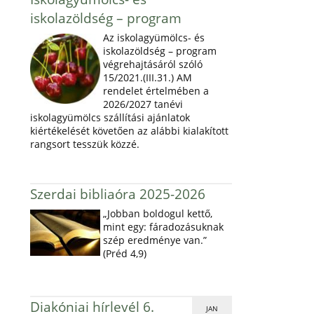
iskolazöldség – program
Az iskolagyümölcs- és
iskolazöldség – program
végrehajtásáról szóló
15/2021.(III.31.) AM
rendelet értelmében a
2026/2027 tanévi
iskolagyümölcs szállítási ajánlatok
kiértékelését követően az alábbi kialakított
rangsort tesszük közzé.
Szerdai bibliaóra 2025-2026
„Jobban boldogul kettő,
mint egy: fáradozásuknak
szép eredménye van.”
(Préd 4,9)
Diakóniai hírlevél 6.
JAN