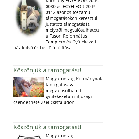
Kormány EGYH-EOR-20-P-
0030 és EGYH-EOR-20-P-
0112 azonosítószámú
támogatásokon keresztül
juttatott támogatását,
melyből megvalósulhatott
a Fasori Református
Templom és Gyülekezeti
ház külső és belső felújítása.
Köszönjük a támogatást!
Magyarország Kormánynak
támogatásával
megvalósulhatott
gyülekezetünk ifjúsági
csendeshete Zselickisfaludon.
Köszönjük a támogatást!
Magyarország