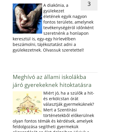
3
A diakónia, a
gyülekezet
életének egyik nagyon
fontos területe, amelynek
tevékenységéról időnként
szeretnénk a honlapon
keresztül is, egy-egy hirlevélben
beszámolni, tájékoztatást adni a
gyülekezetnek. Olvassuk szeretettel!
Meghívó az állami iskolákba
járó gyerekeknek hitoktatásra
Miért jó, ha a szülők a hit-
és erkölcstan órát
választják gyermeküknek?
Mert a Szentírási
történetekből előkerülnek
olyan fontos témák és kérdések, amelyek
feldolgozása segítheti gyermekük