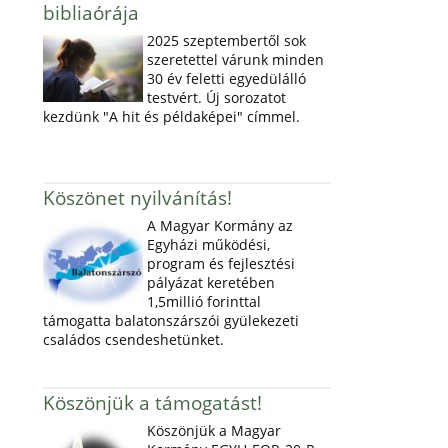
bibliaórája
2025 szeptembertől sok
szeretettel várunk minden
30 év feletti egyedülálló
testvért. Új sorozatot
kezdünk "A hit és példaképei" címmel.
Köszönet nyilvánítás!
A Magyar Kormány az
Egyházi működési,
program és fejlesztési
pályázat keretében
1,5millió forinttal
támogatta balatonszárszói gyülekezeti
családos csendeshetünket.
Köszönjük a támogatást!
Köszönjük a Magyar