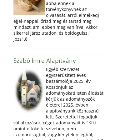
abba ennek a
törvénykönyvnek az
olvasását, arról elmélkedj
éjjel-nappal, őrizd meg és tartsd meg
mindazt, ami ebben meg van írva. Akkor
sikerrel jársz utadon, és boldogulsz."
Jozs1,8
Szabó Imre Alapítvány
Egyéb szervezet
egyszerűsített éves
beszámolója 2025. év
Köszönjük az
adományokat! Isten áldását
kérjük az adományozók
életére! 2025. évben
alapítványunk közhasznú
lett. Szeretettel fogadjuk
vállalkozások, cégek adományait is."Kiki
amint eltökélte szívében, nem
szomorúságból, vagy kénytelenségből;