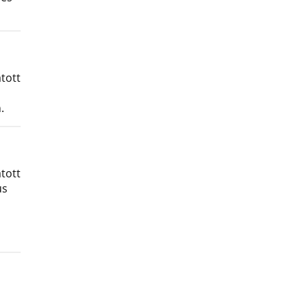
tott
.
tott
us