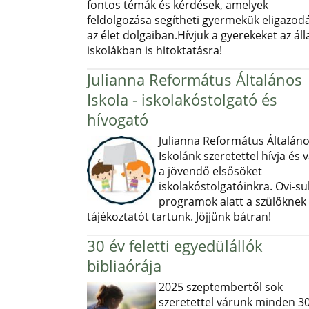
fontos témák és kérdések, amelyek
feldolgozása segítheti gyermekük eligazod
az élet dolgaiban.Hívjuk a gyerekeket az ál
iskolákban is hitoktatásra!
Julianna Református Általános
Iskola - iskolakóstolgató és
hívogató
Julianna Református Általán
Iskolánk szeretettel hívja és v
a jövendő elsősöket
iskolakóstolgatóinkra. Ovi-sul
programok alatt a szülőknek
tájékoztatót tartunk. Jöjjünk bátran!
30 év feletti egyedülállók
bibliaórája
2025 szeptembertől sok
szeretettel várunk minden 30