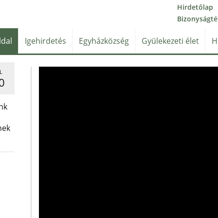
Hirdetőlap
Bizonyságté
ldal
Igehirdetés
Egyházközség
Gyülekezeti élet
H
L
0
nk
nek