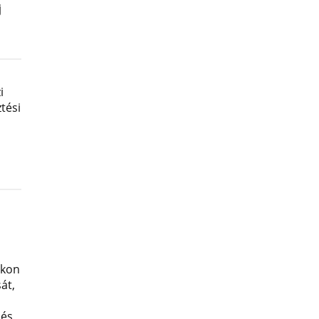
j
i
tési
okon
át,
 és