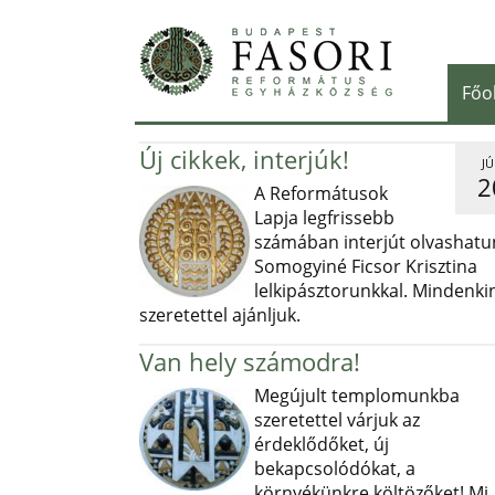
Főo
Új cikkek, interjúk!
JÚ
2
A Reformátusok
Lapja legfrissebb
számában interjút olvashatu
Somogyiné Ficsor Krisztina
lelkipásztorunkkal. Mindenki
szeretettel ajánljuk.
Van hely számodra!
Megújult templomunkba
szeretettel várjuk az
érdeklődőket, új
bekapcsolódókat, a
környékünkre költözőket! Mi