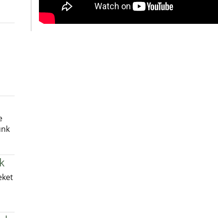
e
unk
k
eket