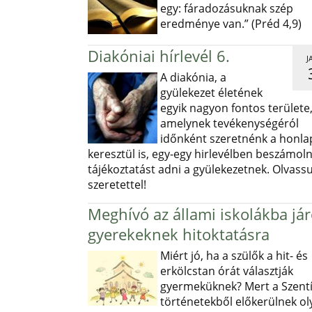
egy: fáradozásuknak szép
eredménye van.” (Préd 4,9)
Diakóniai hírlevél 6.
J
A diakónia, a
gyülekezet életének
egyik nagyon fontos területe
amelynek tevékenységéról
időnként szeretnénk a honl
keresztül is, egy-egy hirlevélben beszámoln
tájékoztatást adni a gyülekezetnek. Olvass
szeretettel!
Meghívó az állami iskolákba já
gyerekeknek hitoktatásra
Miért jó, ha a szülők a hit- és
erkölcstan órát választják
gyermeküknek? Mert a Szentí
történetekből előkerülnek ol