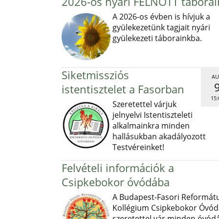
2026-os nyári FELNŐTT táborai
A 2026-os évben is hívjuk a
gyülekezetünk tagjait nyári
gyülekezeti táborainkba.
Siketmissziós
AU
istentisztelet a Fasorban
15:
Szeretettel várjuk
jelnyelvi Istentiszteleti
alkalmainkra minden
hallásukban akadályozott
Testvéreinket!
Felvételi információk a
Csipkebokor óvódába
A Budapest-Fasori Reformát
Kollégium Csipkebokor Óvód
szeretettel vár minden óvód