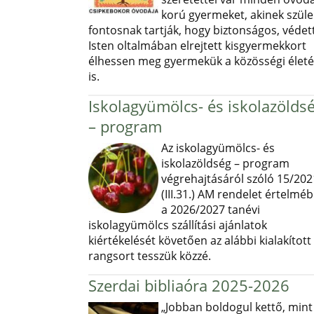
korú gyermeket, akinek szüle
fontosnak tartják, hogy biztonságos, védett
Isten oltalmában elrejtett kisgyermekkort
élhessen meg gyermekük a közösségi élet
is.
Iskolagyümölcs- és iskolazölds
– program
Az iskolagyümölcs- és
iskolazöldség – program
végrehajtásáról szóló 15/202
(III.31.) AM rendelet értelmé
a 2026/2027 tanévi
iskolagyümölcs szállítási ajánlatok
kiértékelését követően az alábbi kialakított
rangsort tesszük közzé.
Szerdai bibliaóra 2025-2026
„Jobban boldogul kettő, mint