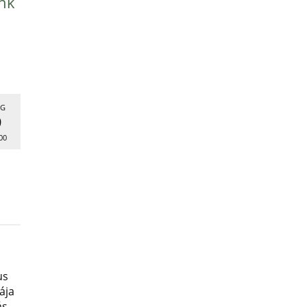
nk
G
9
00
us
ája
ás