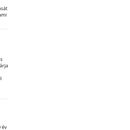
ását
lami
os
árja
i
 év