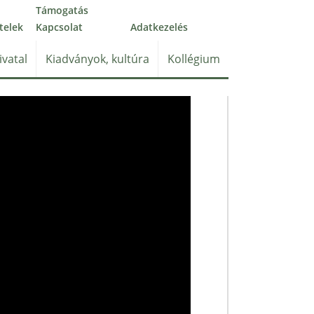
Támogatás
telek
Kapcsolat
Adatkezelés
ivatal
Kiadványok, kultúra
Kollégium