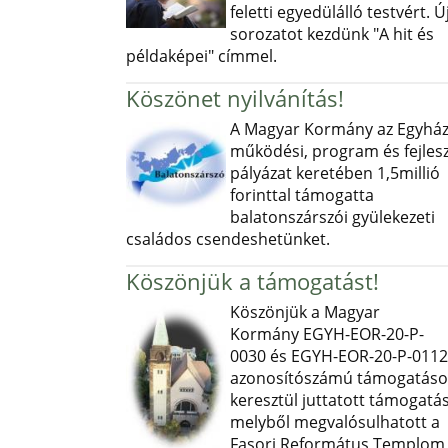
feletti egyedülálló testvért. Ú
sorozatot kezdünk "A hit és
példaképei" címmel.
Köszönet nyilvánítás!
A Magyar Kormány az Egyház
működési, program és fejlesz
pályázat keretében 1,5millió
forinttal támogatta
balatonszárszói gyülekezeti
családos csendeshetünket.
Köszönjük a támogatást!
Köszönjük a Magyar
Kormány EGYH-EOR-20-P-
0030 és EGYH-EOR-20-P-0112
azonosítószámú támogatás
keresztül juttatott támogatás
melyből megvalósulhatott a
Fasori Református Templom