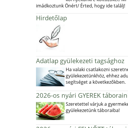
imádkoztunk Önért/ Érted, hogy ide találj!
Hirdetőlap
Adatlap gyülekezeti tagsághoz
Ha valaki csatlakozni szeretn
gyülekezetünkhöz, ehhez ad
segítséget a következőkben.
2026-os nyári GYEREK táborain
Szeretettel várjuk a gyermek
gyülekezetünk táboraiba!