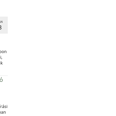
AN
3
,
apon
i,
uk
ró
rási
yan