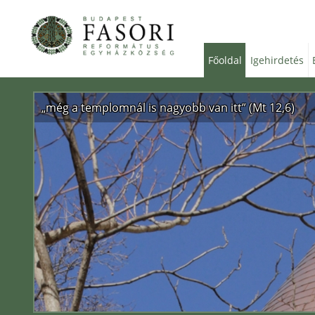
Főoldal
Igehirdetés
„még a templomnál is nagyobb van itt” (Mt 12,6)