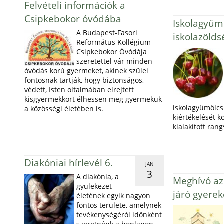
Felvételi információk a
Csipkebokor óvódába
Iskolagyümö
A Budapest-Fasori
iskolazöld
Református Kollégium
Csipkebokor Óvódája
szeretettel vár minden
óvódás korú gyermeket, akinek szülei
fontosnak tartják, hogy biztonságos,
védett, Isten oltalmában elrejtett
kisgyermekkort élhessen meg gyermekük
iskolagyümölcs 
a közösségi életében is.
kiértékelését k
kialakított ran
Diakóniai hírlevél 6.
JAN
3
A diakónia, a
Meghívó az 
gyülekezet
járó gyerek
életének egyik nagyon
fontos területe, amelynek
tevékenységéról időnként