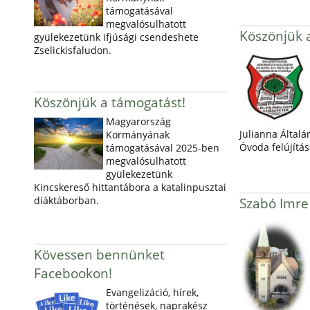
támogatásával
megvalósulhatott
Köszönjük 
gyülekezetünk ifjúsági csendeshete
Zselickisfaludon.
Köszönjük a támogatást!
Magyarország
Julianna Általá
Kormányának
Óvoda felújítás
támogatásával 2025-ben
megvalósulhatott
gyülekezetünk
Kincskereső hittantábora a katalinpusztai
diáktáborban.
Szabó Imre
Kövessen bennünket
Facebookon!
Evangelizáció, hírek,
történések, naprakész