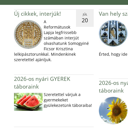
Új cikkek, interjúk!
Van hely s
JÚL
20
A
Reformátusok
Lapja legfrissebb
számában interjút
olvashatunk Somogyiné
Ficsor Krisztina
lelkipásztorunkkal. Mindenkinek
Érted, hogy ide 
szeretettel ajánljuk.
2026-os nyári GYEREK
2026-os ny
táboraink
táboraink
Szeretettel várjuk a
gyermekeket
gyülekezetünk táboraiba!