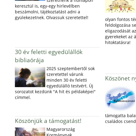
szeretnénk a honlapon
keresztül is, egy-egy hirlevélben
beszámolni, tájékoztatást adni a
gyülekezetnek. Olvassuk szeretettel!
olyan fontos t
feldolgozása s
eligazodását az
gyerekeket az á
hitoktatásra!
30 év feletti egyedülállók
bibliaórája
2025 szeptembertől sok
szeretettel várunk
Köszönet ny
minden 30 év feletti
egyedülálló testvért. Új
sorozatot kezdünk "A hit és példaképei"
címmel.
támogatta bala
Köszönjük a támogatást!
családos csend
Magyarország
Kormánynak