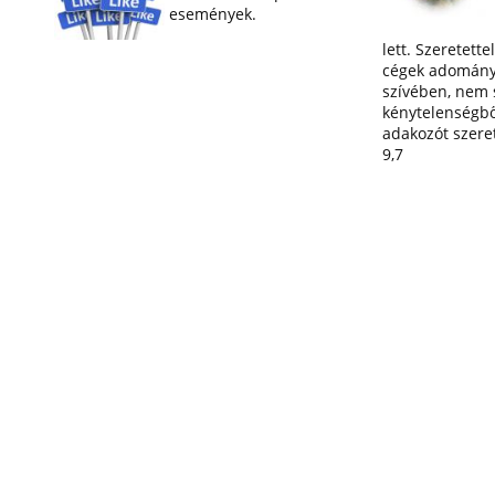
események.
lett. Szeretette
cégek adományai
szívében, nem 
kénytelenségbő
adakozót szereti
9,7